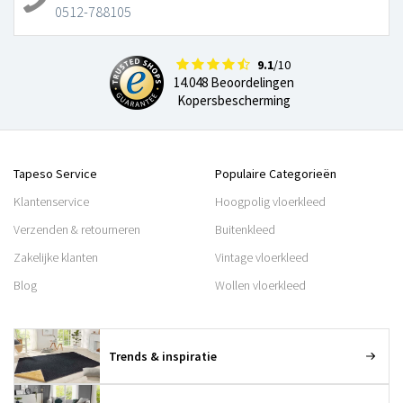
0512-788105
9.1
/10
14.048 Beoordelingen
Kopersbescherming
Tapeso Service
Populaire Categorieën
Klantenservice
Hoogpolig vloerkleed
Verzenden & retourneren
Buitenkleed
Zakelijke klanten
Vintage vloerkleed
Blog
Wollen vloerkleed
Trends & inspiratie