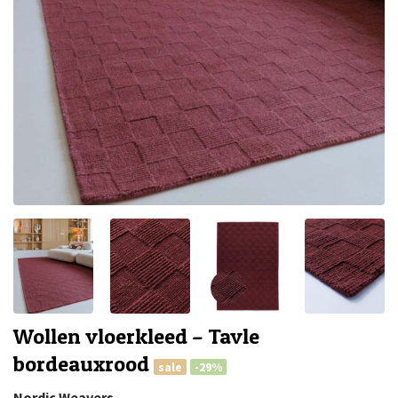
Wollen vloerkleed – Tavle
bordeauxrood
sale
-29%
Nordic Weavers