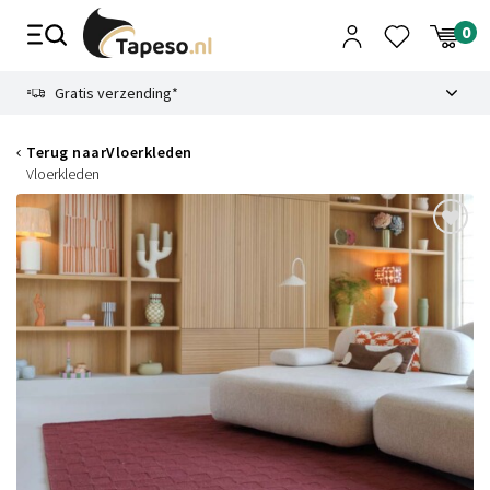
Skip
to
content
9.1
Gratis verzending*
Terug naar
Vloerkleden
Vloerkleden