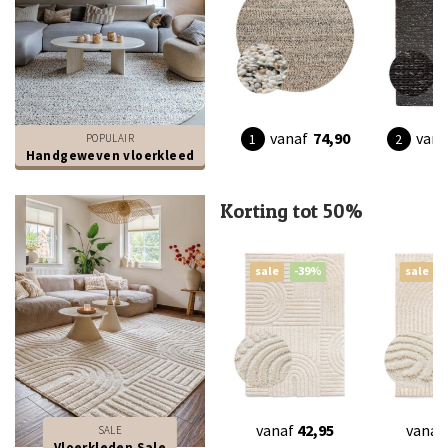
vana
vanaf
74,90
POPULAIR
Handgeweven vloerkleed
Korting tot 50%
sale
-39%
sale
vanaf
42,95
vanaf
SALE
Vloerkleden Sale