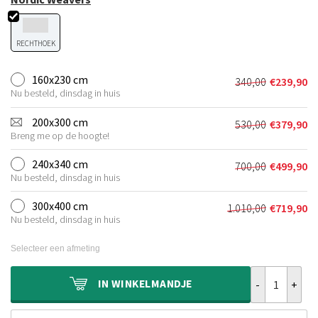
RECHTHOEK
160x230 cm
340,00
€
239,90
Oorspronkeli
Huidige
Nu besteld, dinsdag in huis
prijs
prijs
was:
is:
200x300 cm
530,00
€
379,90
Oorspronkeli
Huidige
€340,00.
€239,90.
Breng me op de hoogte!
prijs
prijs
was:
is:
240x340 cm
700,00
€
499,90
Oorspronkeli
Huidige
€530,00.
€379,90.
Nu besteld, dinsdag in huis
prijs
prijs
was:
is:
300x400 cm
1.010,00
€
719,90
Oorspronkelij
Huidige
€700,00.
€499,90.
Nu besteld, dinsdag in huis
prijs
prijs
was:
is:
Selecteer een afmeting
€1.010,00.
€719,90.
Wollen vloerk
IN
WINKELMANDJE