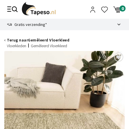
Skip
to
content
9.1
Gratis verzending*
Terug naar
Gemêleerd Vloerkleed
Vloerkleden
Gemêleerd Vloerkleed