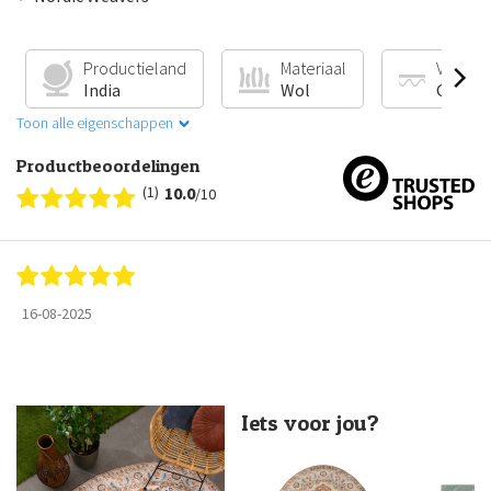
Productieland
Materiaal
Vloerv
India
Wol
Geschi
Toon alle eigenschappen
Productbeoordelingen
(1)
10.0
/10
16-08-2025
Iets voor jou?