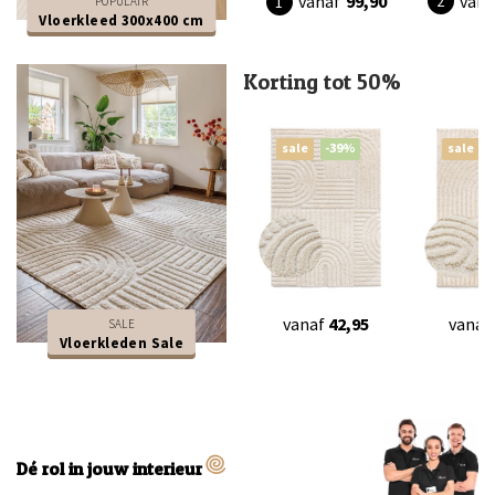
vana
vanaf
99,90
POPULAIR
Vloerkleed 300x400 cm
Korting tot 50%
sale
-39%
sale
vanaf
42,95
vanaf
SALE
Vloerkleden Sale
Dé rol in jouw interieur