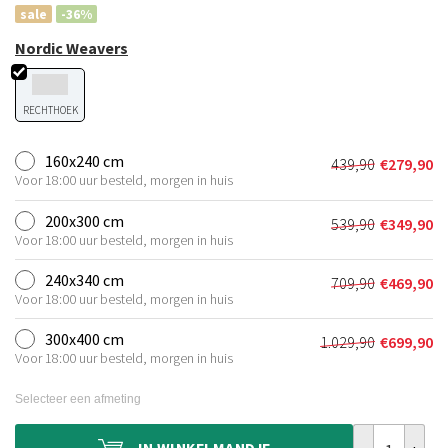
sale
-36%
Nordic Weavers
RECHTHOEK
160x240 cm
439,90
€
279,90
Oorspronkeli
Huidige
Voor 18:00 uur besteld, morgen in huis
prijs
prijs
was:
is:
200x300 cm
539,90
€
349,90
Oorspronkeli
Huidige
€439,90.
€279,90.
Voor 18:00 uur besteld, morgen in huis
prijs
prijs
was:
is:
240x340 cm
709,90
€
469,90
Oorspronkeli
Huidige
€539,90.
€349,90.
Voor 18:00 uur besteld, morgen in huis
prijs
prijs
was:
is:
300x400 cm
1.029,90
€
699,90
Oorspronkelij
Huidige
€709,90.
€469,90.
Voor 18:00 uur besteld, morgen in huis
prijs
prijs
was:
is:
Selecteer een afmeting
€1.029,90.
€699,90.
Wollen vloerkl