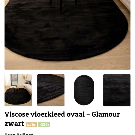
Viscose vloerkleed ovaal – Glamour
zwart
sale
-33%
Paon Brillant