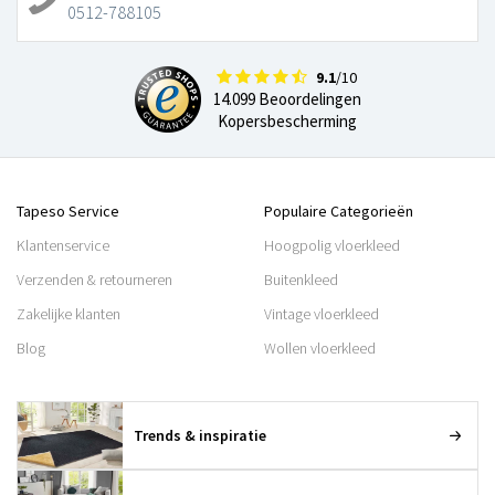
0512-788105
9.1
/10
14.099 Beoordelingen
Kopersbescherming
Tapeso Service
Populaire Categorieën
Klantenservice
Hoogpolig vloerkleed
Verzenden & retourneren
Buitenkleed
Zakelijke klanten
Vintage vloerkleed
Blog
Wollen vloerkleed
Trends & inspiratie