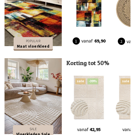
vanaf
69,90
van
POPULAIR
Maat vloerkleed
Korting tot 50%
sale
-39%
sale
vanaf
42,95
vanaf
SALE
Vloerkleden Sale