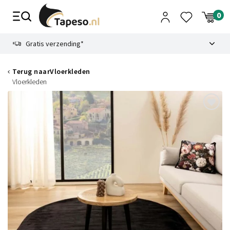
Skip
to
content
9.1
Gratis verzending*
Terug naar
Vloerkleden
Vloerkleden