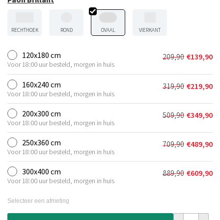
RECHTHOEK
ROND
OVAAL
VIERKANT
120x180 cm
209,90
€
139,90
Oorspronkeli
Huidige
Voor 18:00 uur besteld, morgen in huis
prijs
prijs
was:
is:
160x240 cm
319,90
€
219,90
Oorspronkeli
Huidige
€209,90.
€139,90.
Voor 18:00 uur besteld, morgen in huis
prijs
prijs
was:
is:
200x300 cm
509,90
€
349,90
Oorspronkeli
Huidige
€319,90.
€219,90.
Voor 18:00 uur besteld, morgen in huis
prijs
prijs
was:
is:
250x360 cm
709,90
€
489,90
Oorspronkeli
Huidige
€509,90.
€349,90.
Voor 18:00 uur besteld, morgen in huis
prijs
prijs
was:
is:
300x400 cm
889,90
€
609,90
Oorspronkeli
Huidige
€709,90.
€489,90.
Voor 18:00 uur besteld, morgen in huis
prijs
prijs
was:
is:
Selecteer een afmeting
€889,90.
€609,90.
Viscose vloerk