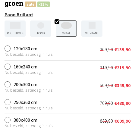
groen
sale
-33%
Paon Brillant
RECHTHOEK
ROND
OVAAL
VIERKANT
120x180 cm
209,90
€
139,90
Oorspronkeli
Huidige
Nu besteld, zaterdag in huis
prijs
prijs
was:
is:
160x240 cm
319,90
€
219,90
Oorspronkeli
Huidige
€209,90.
€139,90.
Nu besteld, zaterdag in huis
prijs
prijs
was:
is:
200x300 cm
509,90
€
349,90
Oorspronkeli
Huidige
€319,90.
€219,90.
Nu besteld, zaterdag in huis
prijs
prijs
was:
is:
250x360 cm
709,90
€
489,90
Oorspronkeli
Huidige
€509,90.
€349,90.
Nu besteld, zaterdag in huis
prijs
prijs
was:
is:
300x400 cm
889,90
€
609,90
Oorspronkeli
Huidige
€709,90.
€489,90.
Nu besteld, zaterdag in huis
prijs
prijs