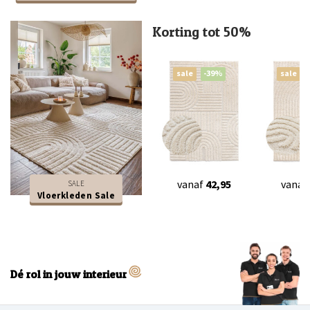
Korting tot 50%
sale
-39%
sale
vanaf
42,95
vanaf
SALE
Vloerkleden Sale
Dé rol in jouw interieur