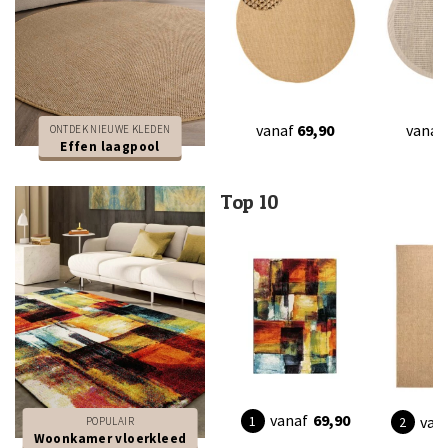
vanaf
69,90
vanaf
ONTDEK NIEUWE KLEDEN
Effen laagpool
Top 10
vanaf
69,90
van
POPULAIR
Woonkamer vloerkleed