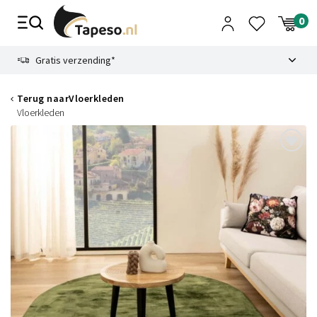
Skip
to
content
9.1
Gratis verzending*
Terug naar
Vloerkleden
Vloerkleden