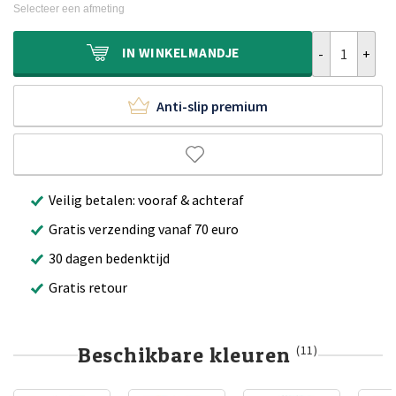
was:
is:
Selecteer een afmeting
€889,90.
€609,90.
Viscose vloer
IN
WINKELMANDJE
Anti-slip premium
Veilig betalen: vooraf & achteraf
Gratis verzending vanaf 70 euro
30 dagen bedenktijd
Gratis retour
Beschikbare kleuren
(11)