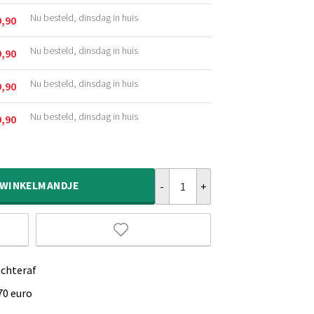
Nu besteld, dinsdag in huis
9,90
kelijke
Nu besteld, dinsdag in huis
9,90
kelijke
Nu besteld, dinsdag in huis
9,90
kelijke
Nu besteld, dinsdag in huis
9,90
kelijke
Viscose vloerkleed - Glamour groe
WINKELMANDJE
achteraf
70 euro