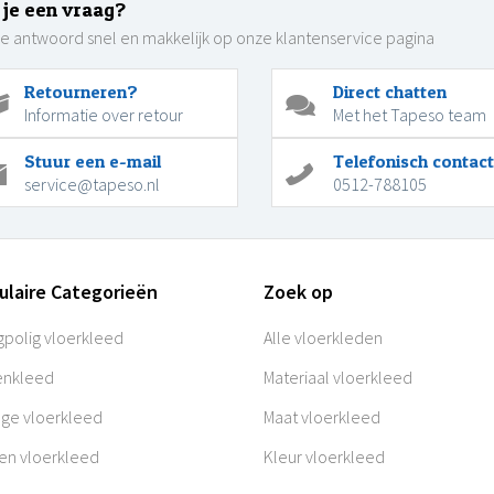
 je een vraag?
je antwoord snel en makkelijk op onze klantenservice pagina
Retourneren?
Direct chatten
Informatie over retour
Met het Tapeso team
Stuur een e-mail
Telefonisch contact
service@tapeso.nl
0512-788105
ulaire Categorieën
Zoek op
polig vloerkleed
Alle vloerkleden
enkleed
Materiaal vloerkleed
age vloerkleed
Maat vloerkleed
en vloerkleed
Kleur vloerkleed