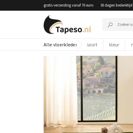
Skip
gratis verzending vanaf 70 euro
30 dagen bedenktijd
to
content
Zoeken
naar:
Alle vloerkleden
soort
kleur