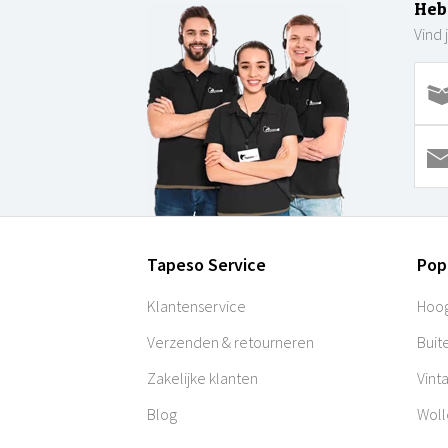
Heb
Vind 
Tapeso Service
Pop
Klantenservice
Hoog
Verzenden & retourneren
Buit
Zakelijke klanten
Vint
Blog
Woll