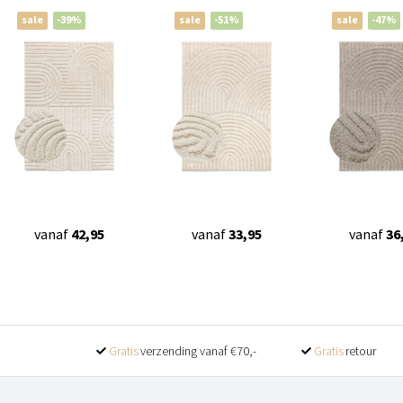
sale
-39%
sale
-51%
sale
-47%
vanaf
42,95
vanaf
33,95
vanaf
36
Gratis
verzending vanaf €70,-
Gratis
retour