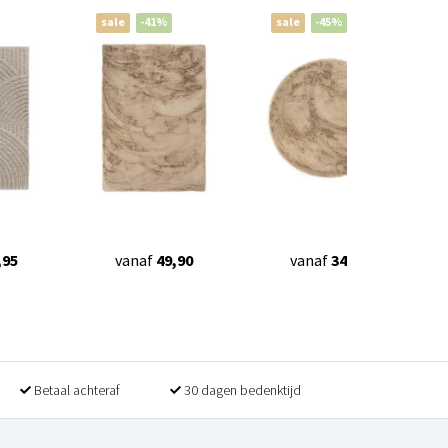
sale
-41%
sale
-45%
,95
vanaf
49,90
vanaf
34,90
Betaal achteraf
30 dagen bedenktijd