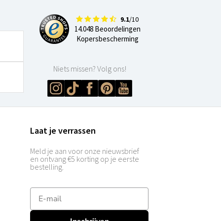
9.1
/10
14.048 Beoordelingen
Kopersbescherming
Niets missen? Volg ons!
Laat je verrassen
Meld je aan voor onze nieuwsbrief
en ontvang €5 korting op je eerste
bestelling.
E-mailadres