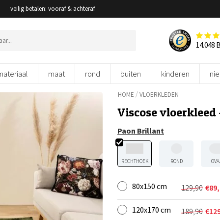
veilig betalen: vooraf & achteraf
14.048 
materiaal
maat
rond
buiten
kinderen
ni
/
HOME
VLOERKLEDEN
Viscose vloerkleed
Paon Brillant
RECHTHOEK
ROND
OVA
80x150 cm
129,90
€
89
Oorspron
Huidige
prijs
prijs
120x170 cm
was:
is:
189,90
€
12
Oorspron
Huidige