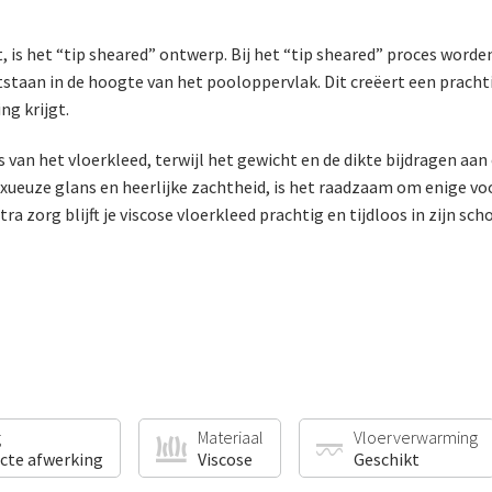
 is het “tip sheared” ontwerp. Bij het “tip sheared” proces worde
tstaan in de hoogte van het pooloppervlak. Dit creëert een prachti
ng krijgt.
 van het vloerkleed, terwijl het gewicht en de dikte bijdragen aa
luxueuze glans en heerlijke zachtheid, is het raadzaam om enige v
ra zorg blijft je viscose vloerkleed prachtig en tijdloos in zijn sch
g
Materiaal
Vloerverwarming
ecte afwerking
Viscose
Geschikt