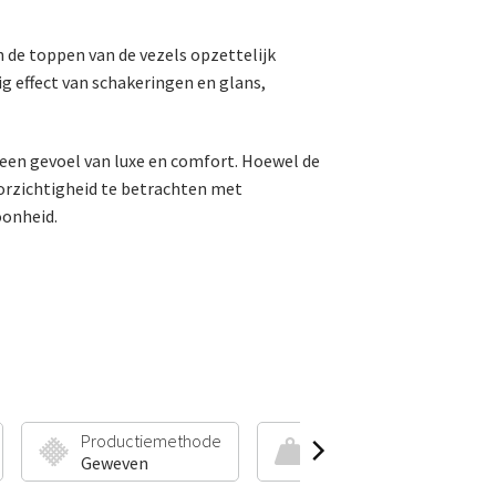
n de toppen van de vezels opzettelijk
g effect van schakeringen en glans,
n een gevoel van luxe en comfort. Hoewel de
oorzichtigheid te betrachten met
oonheid.
Productiemethode
Poolhoogte & Gewicht
Geweven
14 mm | 3300 g/m²