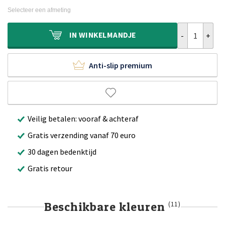
was:
is:
Selecteer een afmeting
€989,90.
€679,90.
Viscose vloerk
IN
WINKELMANDJE
Anti-slip premium
Veilig betalen: vooraf & achteraf
Gratis verzending vanaf 70 euro
30 dagen bedenktijd
Gratis retour
Beschikbare kleuren
(11)