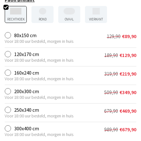
RECHTHOEK
ROND
OVAAL
VIERKANT
80x150 cm
129,90
€
89,90
Oorspronkel
Huidige
Voor 18:00 uur besteld, morgen in huis
prijs
prijs
was:
is:
120x170 cm
189,90
€
129,90
Oorspronkeli
Huidige
€129,90.
€89,90.
Voor 18:00 uur besteld, morgen in huis
prijs
prijs
was:
is:
160x240 cm
319,90
€
219,90
Oorspronkeli
Huidige
€189,90.
€129,90.
Voor 18:00 uur besteld, morgen in huis
prijs
prijs
was:
is:
200x300 cm
509,90
€
349,90
Oorspronkeli
Huidige
€319,90.
€219,90.
Voor 18:00 uur besteld, morgen in huis
prijs
prijs
was:
is:
250x340 cm
679,90
€
469,90
Oorspronkeli
Huidige
€509,90.
€349,90.
Voor 18:00 uur besteld, morgen in huis
prijs
prijs
was:
is:
300x400 cm
989,90
€
679,90
Oorspronkeli
Huidige
€679,90.
€469,90.
Voor 18:00 uur besteld, morgen in huis
prijs
prijs