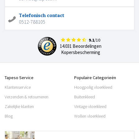
Telefonisch contact
0512-788105
9.1
/10
14.031 Beoordelingen
Kopersbescherming
Tapeso Service
Populaire Categorieën
Klantenservice
Hoogpolig vloerkleed
Verzenden & retourneren
Buitenkleed
Zakelijke klanten
Vintage vloerkleed
Blog
Wollen vloerkleed