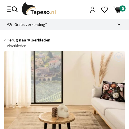
Skip
to
content
9.1
Gratis verzending*
Terug naar
Vloerkleden
Vloerkleden