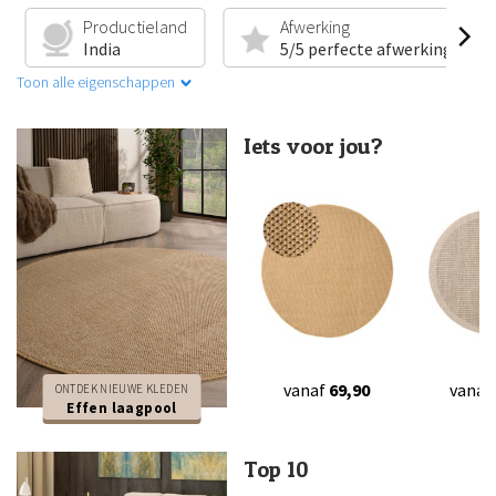
Productieland
Afwerking
India
5/5 perfecte afwerking
Toon alle eigenschappen
Iets voor jou?
vanaf
69,90
vanaf
ONTDEK NIEUWE KLEDEN
Effen laagpool
Top 10