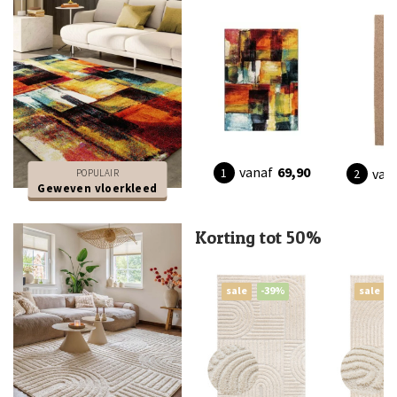
vanaf
69,90
van
POPULAIR
Geweven vloerkleed
Korting tot 50%
sale
-39%
sale