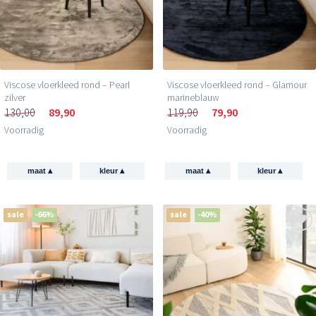
Viscose vloerkleed rond – Pearl
Viscose vloerkleed rond – Glamour
zilver
marineblauw
130,00
89,90
119,90
79,90
Voorradig
Voorradig
▴
▴
▴
▴
maat
kleur
maat
kleur
sale
-66%
sale
-40%