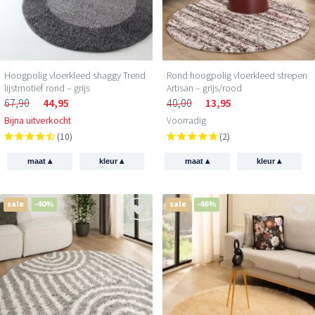
Hoogpolig vloerkleed shaggy Trend
Rond hoogpolig vloerkleed strepen
lijstmotief rond – grijs
Artisan – grijs/rood
67,90
44,95
40,00
13,95
Bijna uitverkocht
Voorradig
(10)
(2)
▴
▴
▴
▴
maat
kleur
maat
kleur
sale
-40%
sale
-46%