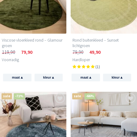
Viscose vloerkleed rond – Glamour
Rond buitenkleed – Sunset
groen
lichtgroen
119,90
79,90
79,90
49,90
Voorradig
Hardloper
(1)
▴
▴
▴
▴
maat
kleur
maat
kleur
sale
-71%
sale
-66%