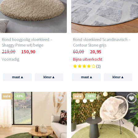
Rond hoogpolig vloerkleed –
Rond vloerkleed Scandinavisch –
Shaggy Prime wit/beige
Contour Stone grijs
219,00
150,90
60,00
20,95
Voorradig
Bijna uitverkocht
(2)
▴
▴
▴
▴
maat
kleur
maat
kleur
sale
-33%
sale
-38%