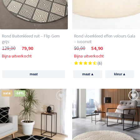
Rond Buitenkleed ruit – Flip Gem
Rond vloerkleed effen velours Gala
grijs
– ivoorwit
129,00
79,90
90,00
54,90
Bijna uitverkocht
Bijna uitverkocht
(6)
▴
▴
maat
maat
kleur
sale
-58%