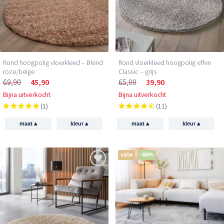
Rond hoogpolig vloerkleed – Blend
Rond vloerkleed hoogpolig effen
roze/beige
Classic – grijs
69,90
45,90
65,00
39,90
Bijna uitverkocht
Bijna uitverkocht
(1)
(11)
▴
▴
▴
▴
maat
kleur
maat
kleur
sale
-66%