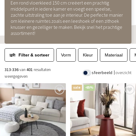
Een rond vloerkleed 150 cm creëert een prachtig
middelpunt in iedere kamer en voegt een speelse,
zachte uitstraling toe aan je interieur. De perfecte manier
om kleinere ruimtes zoals een leeshoek of een zithoek
knusser en gezelliger te maken. Bekijk snel het prachtige
assortiment!
Filter & sorteer
Vorm
Kleur
Materiaal
313-336
van
401
resultaten
sfeerbeeld
overzicht
weergegeven
sale
-65%