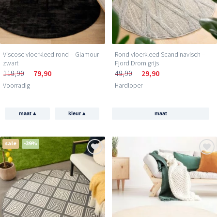
Viscose vloerkleed rond – Glamour
Rond vloerkleed Scandinavisch –
zwart
Fjord Drom grijs
119,90
79,90
49,90
29,90
Voorradig
Hardloper
▴
▴
maat
kleur
maat
sale
-39%