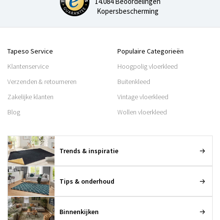
14.084 Beoordelingen
Kopersbescherming
Tapeso Service
Populaire Categorieën
Klantenservice
Hoogpolig vloerkleed
Verzenden & retourneren
Buitenkleed
Zakelijke klanten
Vintage vloerkleed
Blog
Wollen vloerkleed
Trends & inspiratie
Tips & onderhoud
Binnenkijken