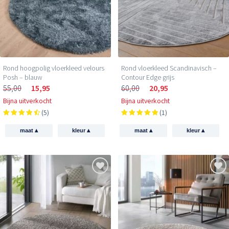
Rond hoogpolig vloerkleed velours
Rond vloerkleed Scandinavisch –
Posh – blauw
Contour Edge grijs
55,00
15,95
60,00
20,95
Bijna uitverkocht
Bijna uitverkocht
(5)
(1)
▴
▴
▴
▴
maat
kleur
maat
kleur