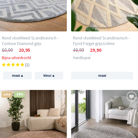
Rond vloerkleed Scandinavisch –
Rond vloerkleed Scandinavisch –
Contour Diamond grijs
Fjord Farger grijs/crème
60,00
20,95
49,90
29,90
Bijna uitverkocht
Hardloper
(1)
▴
▴
maat
kleur
maat
sale
-34%