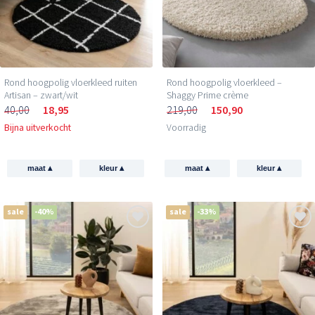
Rond hoogpolig vloerkleed ruiten
Rond hoogpolig vloerkleed –
Artisan – zwart/wit
Shaggy Prime crème
40,00
18,95
219,00
150,90
Bijna uitverkocht
Voorradig
▴
▴
▴
▴
maat
kleur
maat
kleur
sale
-40%
sale
-33%