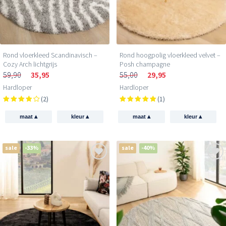
Rond vloerkleed Scandinavisch –
Rond hoogpolig vloerkleed velvet –
Cozy Arch lichtgrijs
Posh champagne
59,90
35,95
55,00
29,95
Hardloper
Hardloper
(2)
(1)
▴
▴
▴
▴
maat
kleur
maat
kleur
sale
-33%
sale
-40%