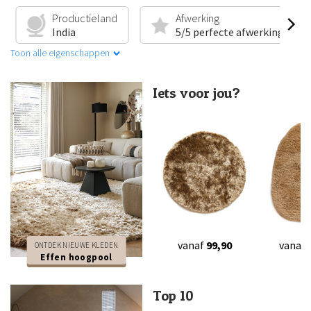
op je eerste aankoop!
Productieland
Afwerking
India
5/5 perfecte afwerking
Meld je aan en wees als eerste op de hoogte van
Toon alle eigenschappen
nieuwe collecties en exclusieve deals.
Email
Iets voor jou?
Mijn korting claimen →
350.000+ anderen
gingen je voor
vanaf
99,90
vanaf
ONTDEK NIEUWE KLEDEN
Effen hoogpool
Top 10