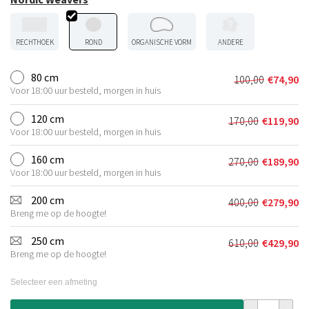
RECHTHOEK
ROND
ORGANISCHE VORM
ANDERE
80 cm
100,00
€
74,90
Oorspronkel
Huidige
Voor 18:00 uur besteld, morgen in huis
prijs
prijs
was:
is:
120 cm
170,00
€
119,90
Oorspronkeli
Huidige
€100,00.
€74,90.
Voor 18:00 uur besteld, morgen in huis
prijs
prijs
was:
is:
160 cm
270,00
€
189,90
Oorspronkeli
Huidige
€170,00.
€119,90.
Voor 18:00 uur besteld, morgen in huis
prijs
prijs
was:
is:
200 cm
400,00
€
279,90
Oorspronkeli
Huidige
€270,00.
€189,90.
Breng me op de hoogte!
prijs
prijs
was:
is:
250 cm
610,00
€
429,90
Oorspronkeli
Huidige
€400,00.
€279,90.
Breng me op de hoogte!
prijs
prijs
was:
is:
Selecteer een afmeting
€610,00.
€429,90.
Shaggy vloerk