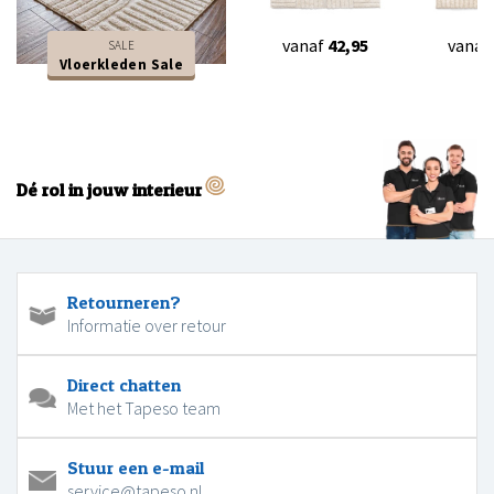
vanaf
42,95
vanaf
SALE
Vloerkleden Sale
Dé rol in jouw interieur
Retourneren?
Informatie over retour
Direct chatten
Met het Tapeso team
Stuur een e-mail
service@tapeso.nl