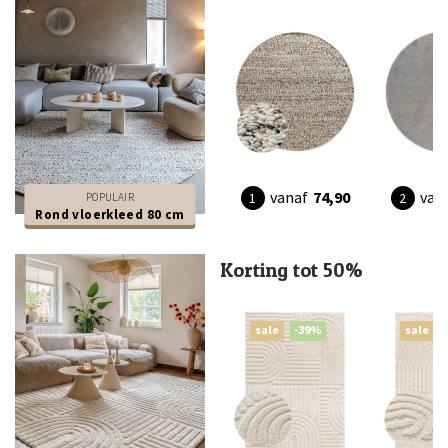
vanaf
74,90
van
POPULAIR
Rond vloerkleed 80 cm
Korting tot 50%
sale
-39%
sale