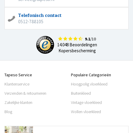
Telefonisch contact
0512-788105
9.1
/10
14.048 Beoordelingen
Kopersbescherming
Tapeso Service
Populaire Categorieën
Klantenservice
Hoogpolig vloerkleed
Verzenden & retourneren
Buitenkleed
Zakelijke klanten
Vintage vloerkleed
Blog
Wollen vloerkleed