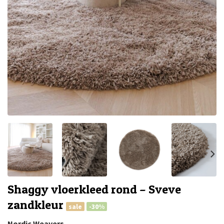
Shaggy vloerkleed rond – Sveve
zandkleur
sale
-30%
Nordic Weavers