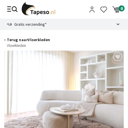
Skip
to
content
9.1
Gratis verzending*
Terug naar
Vloerkleden
Vloerkleden