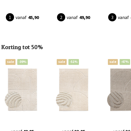
vanaf
45,90
vanaf
49,90
vanaf
Korting tot 50%
sale
-39%
sale
-51%
sale
-47%