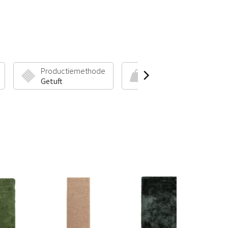
Productiemethode
Poolhoogte & Gewicht
Getuft
70 mm | 5000 g/m²