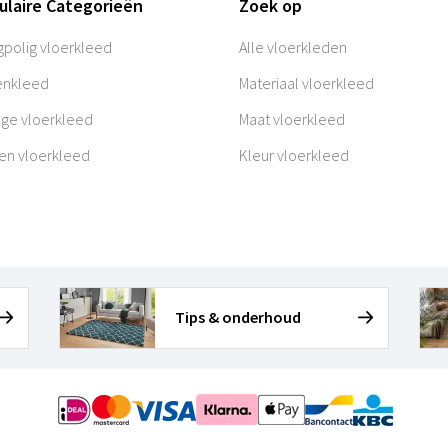
ulaire Categorieën
Zoek op
polig vloerkleed
Alle vloerkleden
enkleed
Materiaal vloerkleed
age vloerkleed
Maat vloerkleed
en vloerkleed
Kleur vloerkleed
Tips & onderhoud