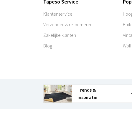
Tapeso Service
Pop
Klantenservice
Hoog
Verzenden & retourneren
Buit
Zakelijke klanten
Vint
Blog
Woll
Trends &
inspiratie