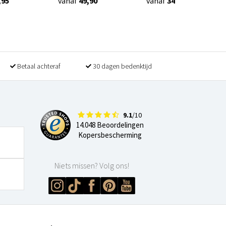
,95
vanaf
49,90
vanaf
34,90
Betaal achteraf
30 dagen bedenktijd
9.1
/10
14.048 Beoordelingen
Kopersbescherming
Niets missen? Volg ons!