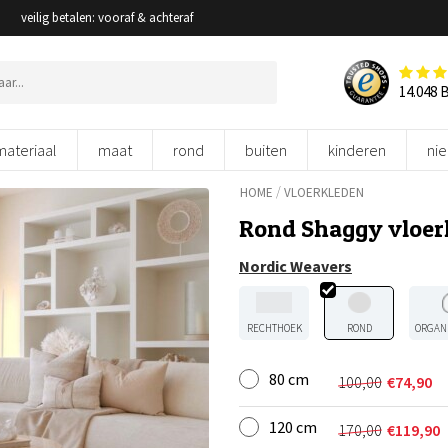
veilig betalen: vooraf & achteraf
14.048 
materiaal
maat
rond
buiten
kinderen
ni
/
HOME
VLOERKLEDEN
Rond Shaggy vloer
Nordic Weavers
RECHTHOEK
ROND
ORGAN
80 cm
100,00
€
74,90
Oorspronkel
Huidige
prijs
prijs
120 cm
was:
is:
170,00
€
119,90
Oorspronkel
Huidige