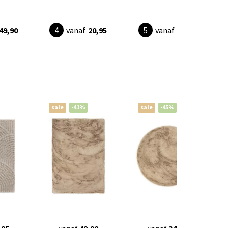
49,90
vanaf
20,95
vanaf
89,90
sale
-41%
sale
-45%