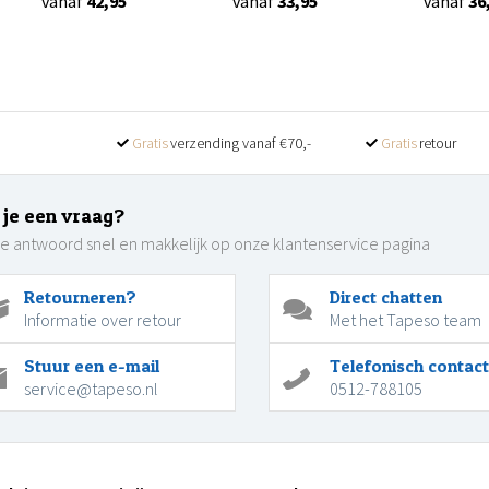
vanaf
42,95
vanaf
33,95
vanaf
36
Gratis
verzending vanaf €70,-
Gratis
retour
 je een vraag?
je antwoord snel en makkelijk op onze klantenservice pagina
Retourneren?
Direct chatten
Informatie over retour
Met het Tapeso team
Stuur een e-mail
Telefonisch contact
service@tapeso.nl
0512-788105