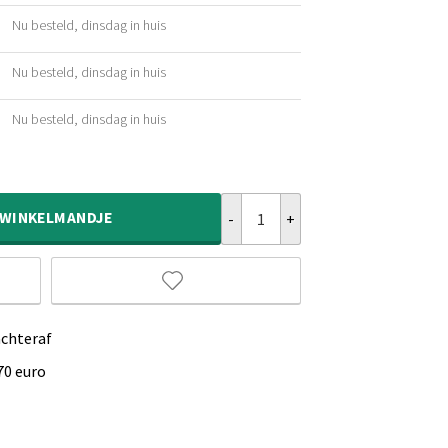
Nu besteld, dinsdag in huis
ijke
Nu besteld, dinsdag in huis
ijke
Nu besteld, dinsdag in huis
ijke
Rond Shaggy vloerkleed - Sveve b
WINKELMANDJE
achteraf
70 euro