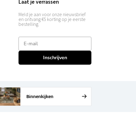
Laat je verrassen
Meld je aan voor onze nieuwsbrief
en ontvang €5 korting op je eerste
bestelling.
E-mailadres
Inschrijven
Binnenkijken