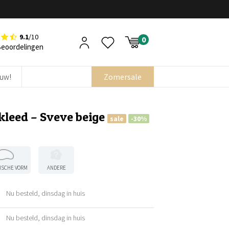
9.1
/10
Beoordelingen
euw!
Zomersale
kleed – Sveve beige
sale
-30%
ISCHE VORM
ANDERE
Nu besteld, dinsdag in huis
ijke
Nu besteld, dinsdag in huis
ijke