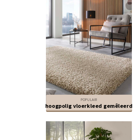
POPULAIR
hoogpolig vloerkleed gemêleerd