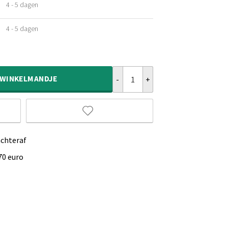
4 - 5 dagen
ijke
4 - 5 dagen
ijke
Rond hoogpolig vloerkleed - Shag
WINKELMANDJE
achteraf
70 euro