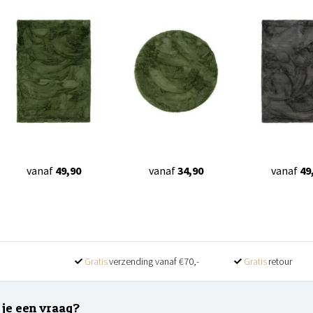
vanaf
49,90
vanaf
34,90
vanaf
49
Gratis
verzending vanaf €70,-
Gratis
retour
 je een vraag?