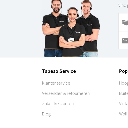
Vind 
Tapeso Service
Pop
Klantenservice
Hoog
Verzenden & retourneren
Buit
Zakelijke klanten
Vint
Blog
Woll