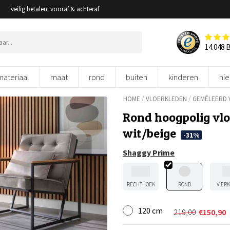
veilig betalen: vooraf & achteraf
14.048 
materiaal
maat
rond
buiten
kinderen
ni
/
/
HOME
VLOERKLEDEN
GEMÊLEERD 
Rond hoogpolig vl
wit/beige
-31%
Shaggy Prime
RECHTHOEK
ROND
VIER
120 cm
219,00
€
150,90
Oorspronkel
Huidige
prijs
prijs