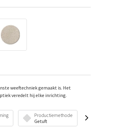
nste weeftechniek gemaakt is. Het
tiek veredelt hij elke inrichting.
ming
Productiemethode
Poolhoogte & Gew
Getuft
50 mm | 3900 g/