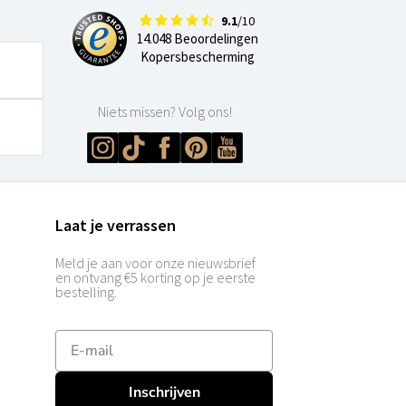
9.1
/10
14.048 Beoordelingen
Kopersbescherming
Niets missen? Volg ons!
Laat je verrassen
Meld je aan voor onze nieuwsbrief
en ontvang €5 korting op je eerste
bestelling.
E-mailadres
Inschrijven