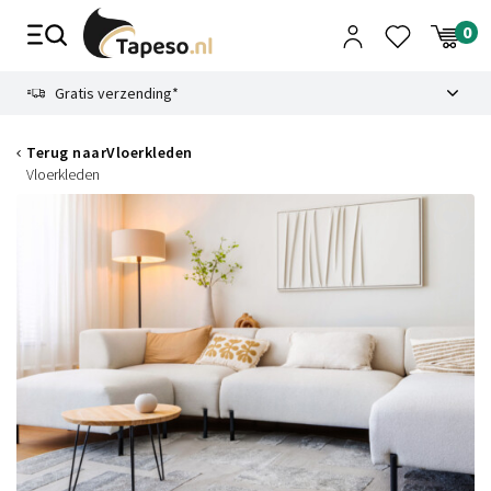
Skip
to
content
9.1
Gratis verzending*
Terug naar
Vloerkleden
Vloerkleden