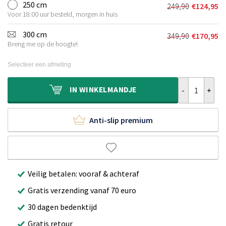
was:
is:
250 cm
249,90
€
124,95
Oorspronkeli
Huidige
€179,90.
€86,95.
Voor 18:00 uur besteld, morgen in huis
prijs
prijs
was:
is:
300 cm
349,90
€
170,95
Oorspronkeli
Huidige
€249,90.
€124,95.
Breng me op de hoogte!
prijs
prijs
was:
is:
Selecteer een afmeting
€349,90.
€170,95.
Rond vloerkle
IN
WINKELMANDJE
Anti-slip premium
Veilig betalen: vooraf & achteraf
Gratis verzending vanaf 70 euro
30 dagen bedenktijd
Gratis retour