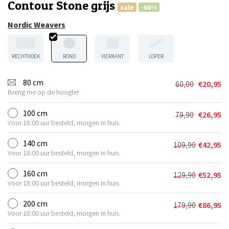
Contour Stone grijs
sale
-66%
Nordic Weavers
RECHTHOEK
ROND
VIERKANT
LOPER
80 cm
60,00
€
20,95
Oorspronkel
Huidige
Breng me op de hoogte!
prijs
prijs
was:
is:
100 cm
79,90
€
26,95
Oorspronkel
Huidige
€60,00.
€20,95.
Voor 18:00 uur besteld, morgen in huis
prijs
prijs
was:
is:
140 cm
109,90
€
42,95
Oorspronkel
Huidige
€79,90.
€26,95.
Voor 18:00 uur besteld, morgen in huis
prijs
prijs
was:
is:
160 cm
129,90
€
52,95
Oorspronkel
Huidige
€109,90.
€42,95.
Voor 18:00 uur besteld, morgen in huis
prijs
prijs
was:
is:
200 cm
179,90
€
86,95
Oorspronkel
Huidige
€129,90.
€52,95.
Voor 18:00 uur besteld, morgen in huis
prijs
prijs