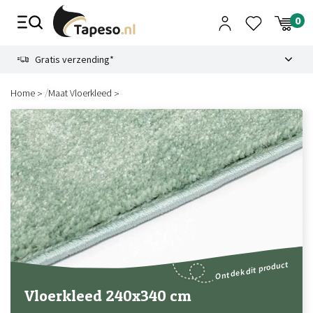
Skip
to
content
9.1
Gratis verzending*
/
Home
Maat Vloerkleed
Ontdek dit product
Vloerkleed 240x340 cm