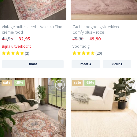
Vintage buitenkleed – Valenca Fino
Zacht hoogpolig vloerkleed –
crème/rood
Comfy plus – roze
49,95
32,95
79,90
49,90
Bijna uitverkocht
Voorradig
(2)
(20)
▴
▴
maat
maat
kleur
sale
-35%
sale
-39%