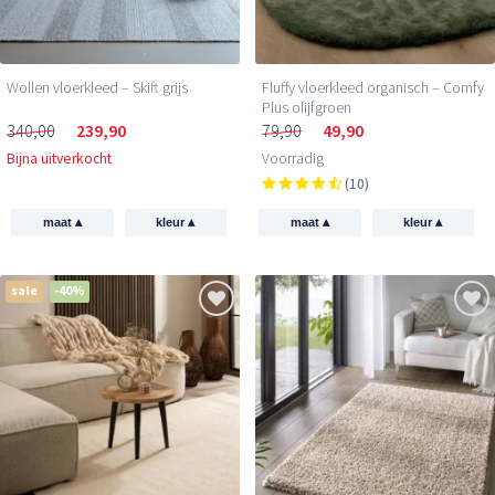
Wollen vloerkleed – Skift grijs
Fluffy vloerkleed organisch – Comfy
Plus olijfgroen
340,00
239,90
79,90
49,90
Bijna uitverkocht
Voorradig
(10)
▴
▴
▴
▴
maat
kleur
maat
kleur
sale
-40%