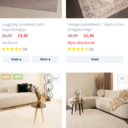
Laagpolig vloerkleed Lush –
Vintage buitenkleed – Valenca Fino
taupe/lichtgrijs
lichtgrijs/beige
35,00
19,95
49,95
32,95
Hardloper
Bijna uitverkocht
(8)
(3)
▴
▴
maat
kleur
maat
sale
-63%