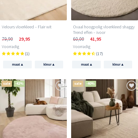
Velours vloerkleed – Flair wit
Ovaal hoogpolig vloerkleed shaggy
Trend effen – ivoor
79,90
29,95
60,00
41,95
Voorradig
Voorradig
(1)
(17)
▴
▴
▴
▴
maat
kleur
maat
kleur
sale
-42%
sale
-40%