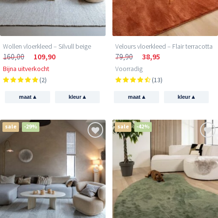
Wollen vloerkleed – Silvull beige
Velours vloerkleed – Flair terracotta
160,00
109,90
79,90
38,95
Bijna uitverkocht
Voorradig
(2)
(13)
▴
▴
▴
▴
maat
kleur
maat
kleur
sale
-29%
sale
-42%