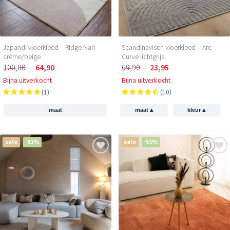
Japandi vloerkleed – Ridge Nari
Scandinavisch vloerkleed – Arc
crème/beige
Curve lichtgrijs
100,00
64,90
69,90
23,95
Bijna uitverkocht
Bijna uitverkocht
(1)
(10)
▴
▴
maat
maat
kleur
sale
-31%
sale
-51%