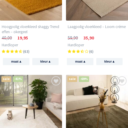
Hoogpolig vloerkleed shaggy Trend
Laagpolig vloerkleed – Loom créme
effen – okergeel
40,00
19,95
59,90
35,90
Hardloper
Hardloper
(63)
(6)
▴
▴
▴
▴
maat
kleur
maat
kleur
sale
-41%
sale
-69%