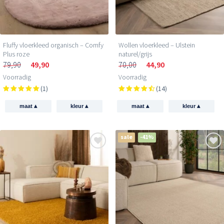
Fluffy vloerkleed organisch – Comfy
Wollen vloerkleed – Ulstein
Plus roze
naturel/grijs
79,90
49,90
70,00
44,90
Voorradig
Voorradig
(1)
(14)
▴
▴
▴
▴
maat
kleur
maat
kleur
sale
-41%