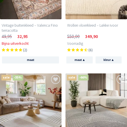
Vintage buitenkleed – Valenca Fino
Wollen vloerkleed – Løkke ivoor
terracotta
49,95
32,95
550,00
349,90
Bijna uitverkocht
Voorradig
(2)
(6)
▴
▴
maat
maat
kleur
sale
-35%
sale
-66%