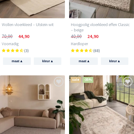
Wollen vloerkleed – Ulstein wit
Hoogpolig vloerkleed effen Classic
– beige
70,00
44,90
40,00
24,90
Voorradig
Hardloper
(3)
(68)
▴
▴
▴
▴
maat
kleur
maat
kleur
sale
-35%