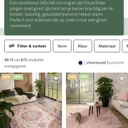
Een vloerkleed 240x340 cm mag er zijn! Deze flinke
jongen doet goed zijn best om je kamer prachtig aan te
kleden. Gezellig, geluiddempend en lekker warm.
Perfect voor iedereen die op zoek is naar een groot
vloerkleed.
Filter & sorteer
Vorm
Kleur
Materiaal
49-72
van
872
resultaten
sfeerbeeld
overzicht
weergegeven
sale
-35%
sale
-41%