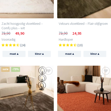
Zacht hoogpolig vloerkleed –
Velours vloerkleed – Flair olijfgroen
Comfy plus – wit
79,90
49,90
79,90
24,95
Voorradig
Hardloper
(24)
(10)
▴
▴
▴
▴
maat
kleur
maat
kleur
sale
-73%