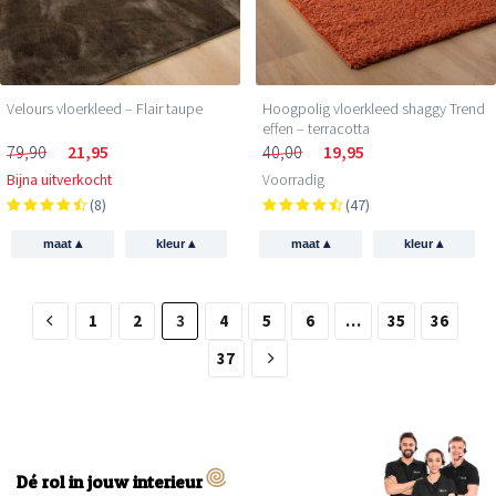
Velours vloerkleed – Flair taupe
Hoogpolig vloerkleed shaggy Trend
effen – terracotta
79,90
21,95
40,00
19,95
Bijna uitverkocht
Voorradig
(8)
(47)
▴
▴
▴
▴
maat
kleur
maat
kleur
1
2
3
4
5
6
…
35
36
37
Dé rol in jouw interieur