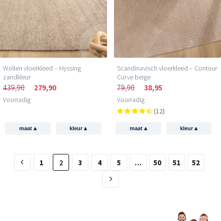
Wollen vloerkleed – Hyssing
Scandinavisch vloerkleed – Contour
zandkleur
Curve beige
439,90
279,90
79,90
38,95
Voorradig
Voorradig
(12)
▴
▴
▴
▴
maat
kleur
maat
kleur
1
2
3
4
5
…
50
51
52