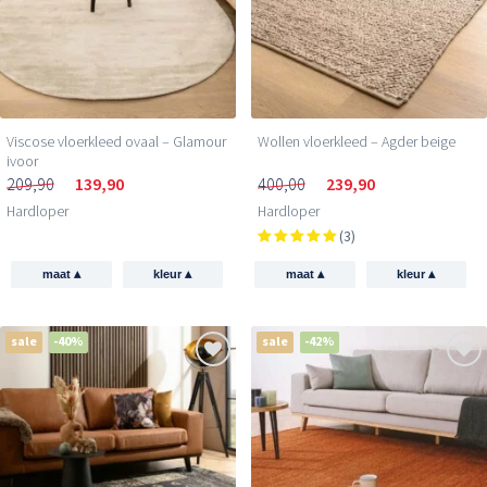
Viscose vloerkleed ovaal – Glamour
Wollen vloerkleed – Agder beige
ivoor
209,90
139,90
400,00
239,90
Hardloper
Hardloper
(3)
▴
▴
▴
▴
maat
kleur
maat
kleur
sale
-40%
sale
-42%