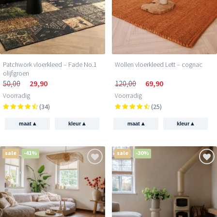
Patchwork vloerkleed – Fade No.1
Wollen vloerkleed Lett – cognac
olijfgroen
50,00
29,90
120,00
69,90
Voorradig
Voorradig
(34)
(25)
▴
▴
▴
▴
maat
kleur
maat
kleur
sale
-41%
sale
-30%