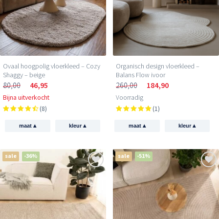
Ovaal hoogpolig vloerkleed – Cozy
Organisch design vloerkleed –
Shaggy – beige
Balans Flow ivoor
80,00
46,95
260,00
184,90
Bijna uitverkocht
Voorradig
(8)
(1)
▴
▴
▴
▴
maat
kleur
maat
kleur
sale
-36%
sale
-51%