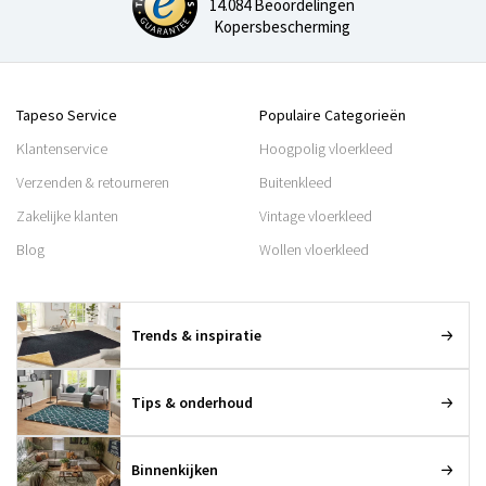
14.084 Beoordelingen
Kopersbescherming
Tapeso Service
Populaire Categorieën
Klantenservice
Hoogpolig vloerkleed
Verzenden & retourneren
Buitenkleed
Zakelijke klanten
Vintage vloerkleed
Blog
Wollen vloerkleed
Trends & inspiratie
Tips & onderhoud
Binnenkijken