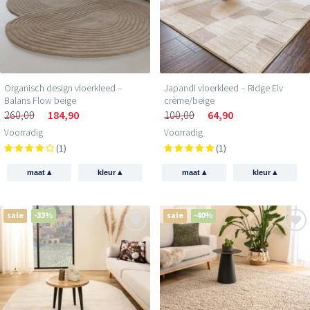
Organisch design vloerkleed –
Japandi vloerkleed – Ridge Elv
Balans Flow beige
crème/beige
260,00
184,90
100,00
64,90
Voorradig
Voorradig
(1)
(1)
▴
▴
▴
▴
maat
kleur
maat
kleur
sale
-33%
sale
-40%