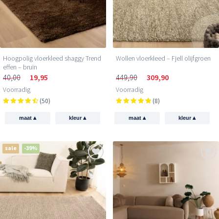
Hoogpolig vloerkleed shaggy Trend
Wollen vloerkleed – Fjell olijfgroen
effen – bruin
40,00
19,95
449,90
309,90
Voorradig
Voorradig
(50)
(8)
▴
▴
▴
▴
maat
kleur
maat
kleur
sale
-39%