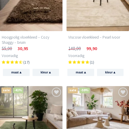
Hoogpolig vloerkleed – Cozy
Viscose vloerkleed – Pearl ivoor
Shaggy – bruin
55,00
30,95
140,00
99,90
Voorradig
Voorradig
(17)
(1)
▴
▴
▴
▴
maat
kleur
maat
kleur
sale
-41%
sale
-59%