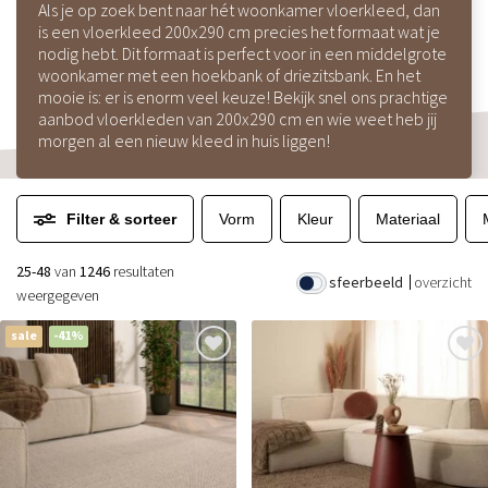
Als je op zoek bent naar hét woonkamer vloerkleed, dan
is een vloerkleed 200x290 cm precies het formaat wat je
nodig hebt. Dit formaat is perfect voor in een middelgrote
woonkamer met een hoekbank of driezitsbank. En het
mooie is: er is enorm veel keuze! Bekijk snel ons prachtige
aanbod vloerkleden van 200x290 cm en wie weet heb jij
morgen al een nieuw kleed in huis liggen!
Filter & sorteer
Vorm
Kleur
Materiaal
25-48
van
1246
resultaten
sfeerbeeld
overzicht
weergegeven
sale
-41%