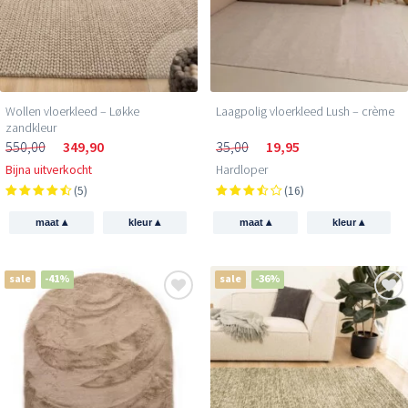
Wollen vloerkleed – Løkke
Laagpolig vloerkleed Lush – crème
zandkleur
550,00
349,90
35,00
19,95
Bijna uitverkocht
Hardloper
(5)
(16)
▴
▴
▴
▴
maat
kleur
maat
kleur
sale
-41%
sale
-36%