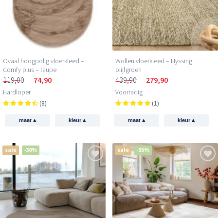
Ovaal hoogpolig vloerkleed –
Wollen vloerkleed – Hyssing
Comfy plus – taupe
olijfgroen
119,00
74,90
439,90
279,90
Hardloper
Voorradig
(8)
(1)
▴
▴
▴
▴
maat
kleur
maat
kleur
sale
-30%
sale
-35%