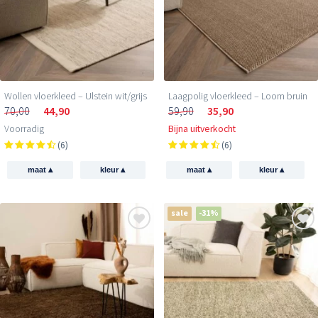
Wollen vloerkleed – Ulstein wit/grijs
Laagpolig vloerkleed – Loom bruin
70,00
44,90
59,90
35,90
Voorradig
Bijna uitverkocht
(6)
(6)
▴
▴
▴
▴
maat
kleur
maat
kleur
sale
-31%