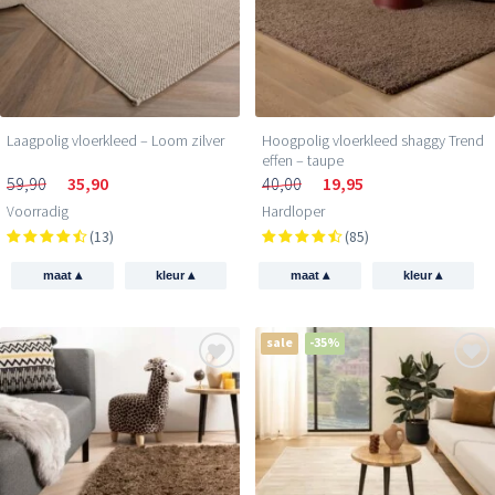
Laagpolig vloerkleed – Loom zilver
Hoogpolig vloerkleed shaggy Trend
effen – taupe
59,90
35,90
40,00
19,95
Voorradig
Hardloper
(13)
(85)
▴
▴
▴
▴
maat
kleur
maat
kleur
sale
-35%