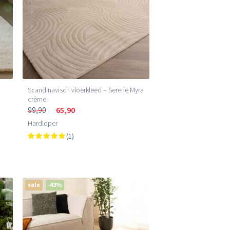
Scandinavisch vloerkleed – Serene Myra
crème
99,90
65,90
Hardloper
(1)
sale
-43%