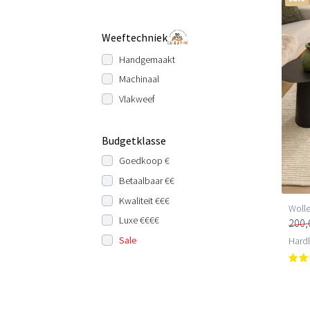
Weeftechniek
Handgemaakt
Machinaal
Vlakweef
Budgetklasse
Goedkoop €
Betaalbaar €€
Kwaliteit €€€
Wolle
Luxe €€€€
200,
Sale
Hard