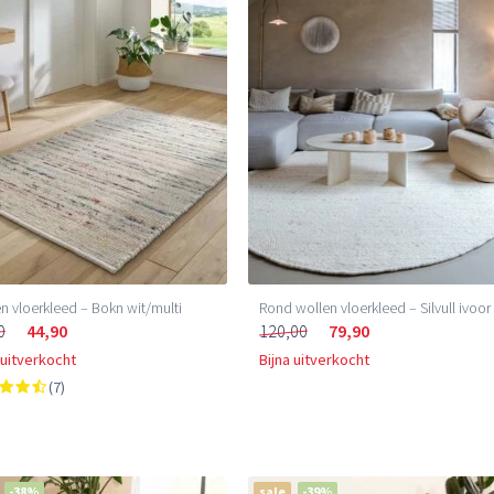
n vloerkleed – Bokn wit/multi
Rond wollen vloerkleed – Silvull ivoor
0
44,90
120,00
79,90
 uitverkocht
Bijna uitverkocht
(7)
-38%
sale
-39%