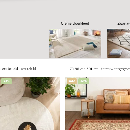
Crème vloerkleed
Zwart w
sfeerbeeld
overzicht
73-96
van
501
resultaten weergegev
-73%
sale
-43%