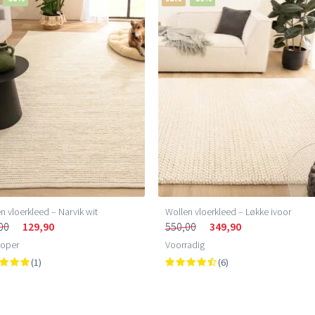
n vloerkleed – Narvik wit
Wollen vloerkleed – Løkke ivoor
00
129,90
550,00
349,90
loper
Voorradig
(1)
(6)