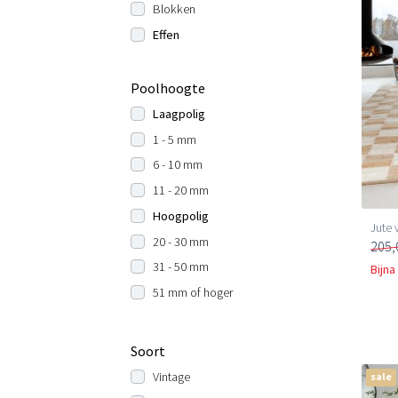
Blokken
Effen
Poolhoogte
Laagpolig
1 - 5 mm
6 - 10 mm
11 - 20 mm
Hoogpolig
Jute 
20 - 30 mm
205,
31 - 50 mm
Bijna
51 mm of hoger
Soort
Vintage
sale