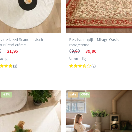
vloerkleed Scandinavisch –
Perzisch tapijt – Mirage Oasis
our Bend crème
rood/crème
0
21,95
69,90
39,90
adig
Voorradig
(2)
(2)
-73%
sale
-30%