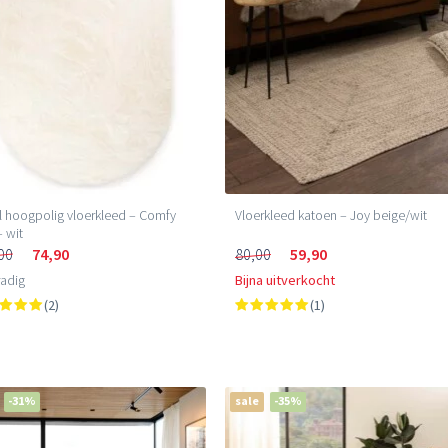
 hoogpolig vloerkleed – Comfy
Vloerkleed katoen – Joy beige/wit
– wit
00
74,90
80,00
59,90
adig
Bijna uitverkocht
(2)
(1)
-31%
sale
-35%