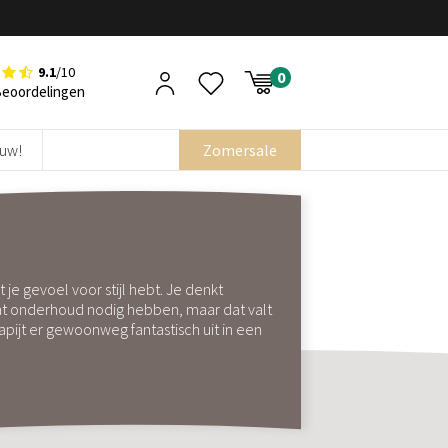
9.1
/10
Beoordelingen
euw!
Zomersale
t je gevoel voor stijl hebt. Je denkt
wat onderhoud nodig hebben, maar dat valt
pijt er gewoonweg fantastisch uit in een