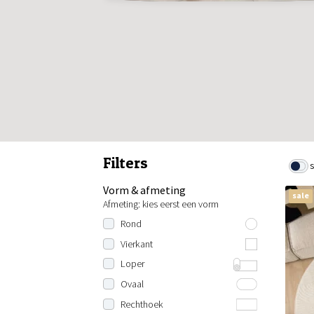
Filters
Vorm & afmeting
sale
Afmeting: kies eerst een vorm
Rond
80 cm rond
Vierkant
100 cm rond
100x100 cm
Loper
120 cm rond
120x120 cm
Lengte: 200 cm
Ovaal
140 cm rond
130x130 cm
Lengte: 230 cm
100x150 cm
Rechthoek