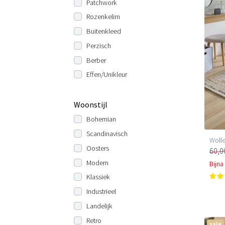
Patchwork
Rozenkelim
Buitenkleed
Perzisch
Berber
Effen/Unikleur
Woonstijl
Bohemian
Scandinavisch
Wolle
Oosters
60,0
Modern
Bijna
Klassiek
Industrieel
Landelijk
Retro
sale