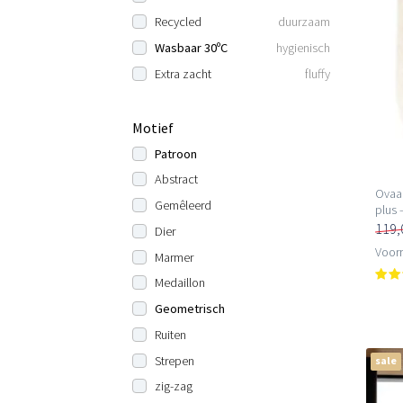
Recycled
duurzaam
Wasbaar 30ºC
hygienisch
Extra zacht
fluffy
Motief
Patroon
Abstract
Ovaal
Gemêleerd
plus 
119,
Dier
Voorr
Marmer
Medaillon
Geometrisch
Ruiten
Strepen
sale
zig-zag