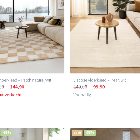
vloerkleed – Patch naturel/wit
Viscose vloerkleed – Pearl wit
00
144,90
140,00
99,90
 uitverkocht
Voorradig
-33%
sale
-33%