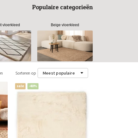
Populaire categorieën
it vloerkleed
Beige vloerkleed
en
Sorteren op
Meest populaire
sale
-40%
Meest populaire
Nieuwste
Laagste prijs (m²)
Hoogste prijs (m²)