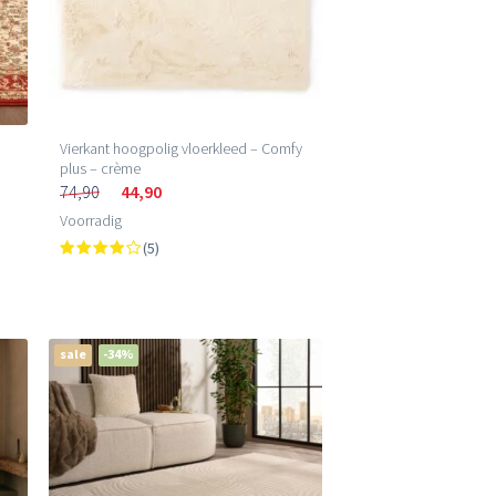
Vierkant hoogpolig vloerkleed – Comfy
plus – crème
74,90
44,90
Voorradig
(5)
sale
-34%