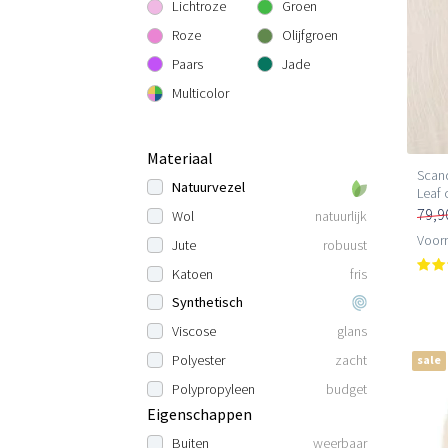
Lichtroze
Groen
Roze
Olijfgroen
Paars
Jade
Multicolor
Materiaal
Scand
Natuurvezel
Leaf
79,9
Wol
natuurlijk
Voorr
Jute
robuust
Katoen
fris
Synthetisch
Viscose
glans
Polyester
zacht
sale
Polypropyleen
budget
Eigenschappen
Buiten
weerbaar