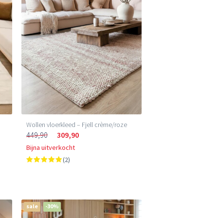
Wollen vloerkleed – Fjell crème/roze
449,90
309,90
Bijna uitverkocht
(2)
sale
-30%