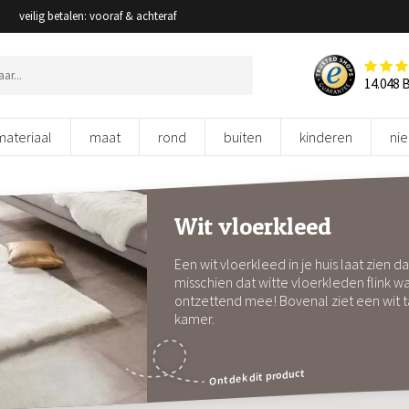
veilig betalen: vooraf & achteraf
14.048 
materiaal
maat
rond
buiten
kinderen
ni
Wit vloerkleed
Een wit vloerkleed in je huis laat zien da
misschien dat witte vloerkleden flink 
ontzettend mee! Bovenal ziet een wit ta
kamer.
Ontdek dit product