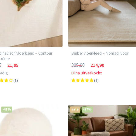
inavisch vloerkleed – Contour
Berber vloerkleed – Nomad ivoor
 crème
0
21,95
305,00
214,90
adig
Bijna uitverkocht
(1)
(1)
-41%
sale
-27%