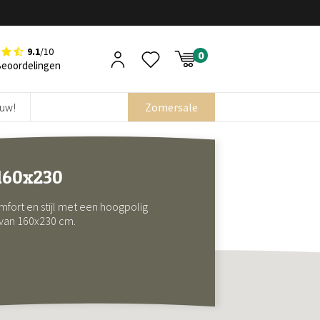
9.1
/10
Beoordelingen
euw!
Zomersale
 160x230
fort en stijl met een hoogpolig
 van 160x230 cm.