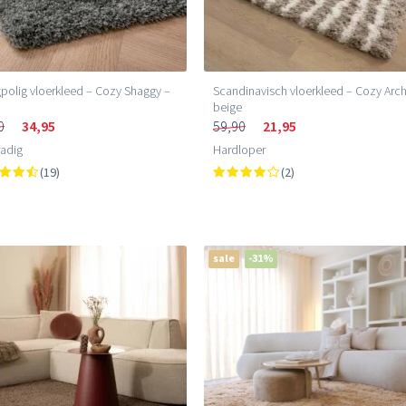
olig vloerkleed – Cozy Shaggy –
Scandinavisch vloerkleed – Cozy Arc
beige
0
34,95
59,90
21,95
adig
Hardloper
(19)
(2)
sale
-31%