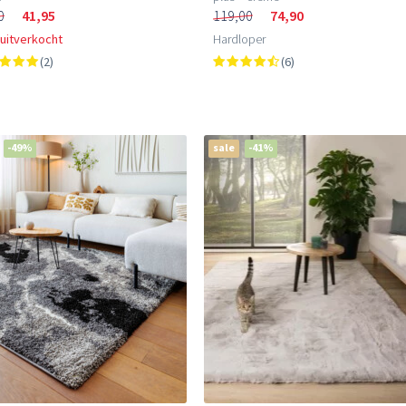
0
41,95
119,00
74,90
 uitverkocht
Hardloper
(2)
(6)
-49%
sale
-41%