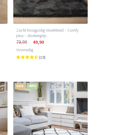
h
Zacht hoogpolig vloerkleed – Comfy
plus – donkergrijs
79,90
49,90
Voorradig
(19)
sale
-48%