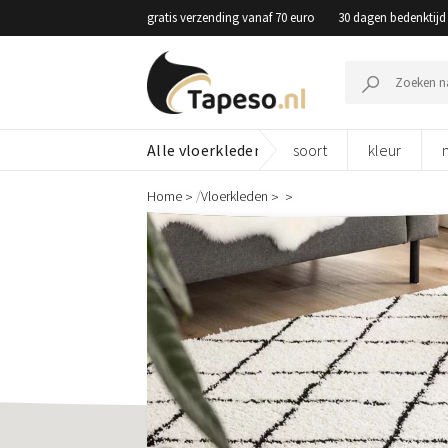
Skip
gratis verzending vanaf 70 euro
30 dagen bedenktijd
to
content
Zoeken
naar:
Alle vloerkleden
soort
kleur
/
Home
Vloerkleden