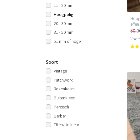
11 - 20 mm
Hoogpolig
Hoogp
20 - 30 mm
effen
60,0
31 - 50 mm
Voorr
51 mm of hoger
Soort
Vintage
Patchwork
Rozenkelim
Buitenkleed
Perzisch
Berber
Effen/Unikleur