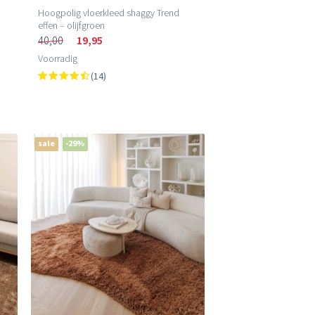
Hoogpolig vloerkleed shaggy Trend
effen – olijfgroen
40,00
19,95
Voorradig
(14)
sale
-29%