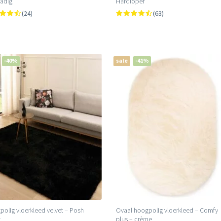
adig
Hardloper
(24)
(63)
-40%
sale
-41%
olig vloerkleed velvet – Posh
Ovaal hoogpolig vloerkleed – Comfy
t
plus – crème