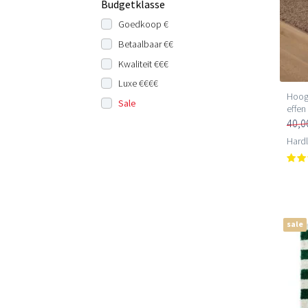
Budgetklasse
Goedkoop €
Betaalbaar €€
Kwaliteit €€€
Luxe €€€€
Hoogp
Sale
effen
40,0
Hard
sale