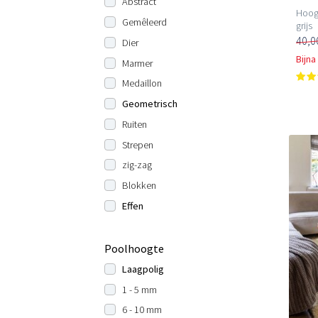
Abstract
Hoogp
Gemêleerd
grijs
40,0
Dier
Bijna
Marmer
Medaillon
Geometrisch
Ruiten
Strepen
zig-zag
Blokken
Effen
Poolhoogte
Laagpolig
1 - 5 mm
6 - 10 mm