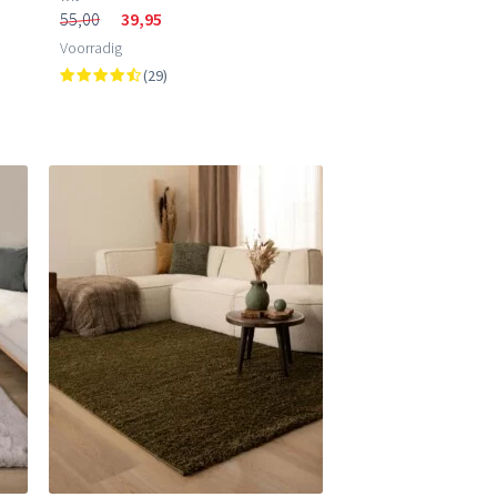
55,00
39,95
Voorradig
(29)