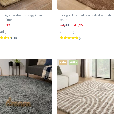
olig vloerkleed shaggy Grand
Hoogpolig vloerkleed velvet – Posh
 – crème
bruin
0
32,95
70,00
41,95
adig
Voorradig
(10)
(2)
sale
-63%