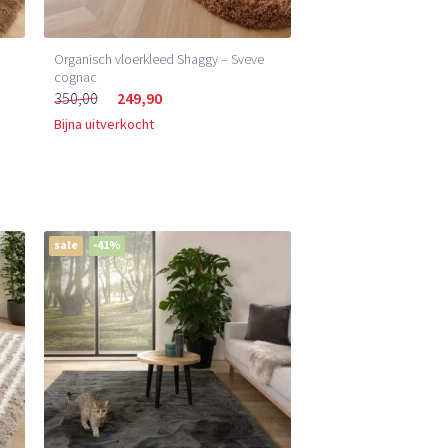
Organisch vloerkleed Shaggy – Sveve
cognac
350,00
249,90
Bijna uitverkocht
sale
-41%