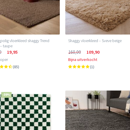
olig vloerkleed shaggy Trend
Shaggy vloerkleed – Sveve beige
 – taupe
0
19,95
160,00
109,90
loper
Bijna uitverkocht
(85)
(1)
-39%