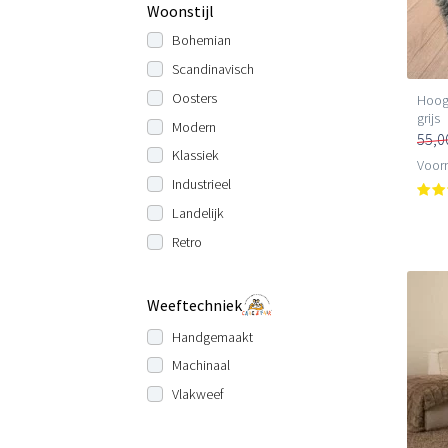
Woonstijl
Bohemian
Scandinavisch
Oosters
Hoogp
grijs
Modern
55,0
Klassiek
Voorr
Industrieel
Landelijk
Retro
Weeftechniek
Handgemaakt
Machinaal
Vlakweef