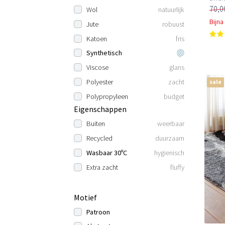
70,0
Wol
natuurlijk
Bijna
Jute
robuust
Katoen
fris
Synthetisch
Viscose
glans
Polyester
zacht
sale
Polypropyleen
budget
Eigenschappen
Buiten
weerbaar
Recycled
duurzaam
Wasbaar 30ºC
hygienisch
Extra zacht
fluffy
Motief
Patroon