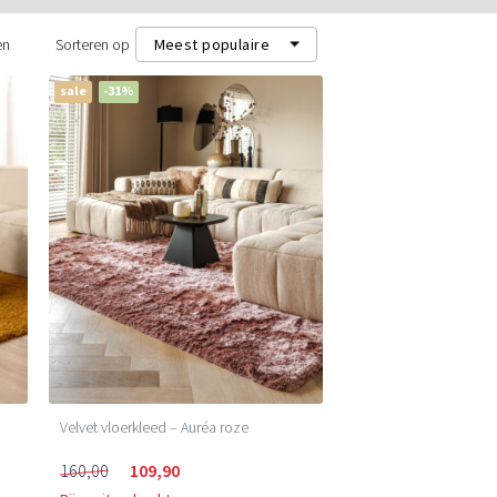
en
Sorteren op
Meest populaire
sale
-31%
Meest populaire
Nieuwste
Laagste prijs (m²)
Hoogste prijs (m²)
Velvet vloerkleed – Auréa roze
160,00
109,90