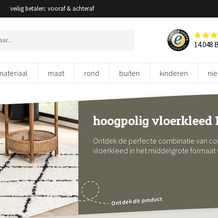
veilig betalen: vooraf & achteraf
14.048 
materiaal
maat
rond
buiten
kinderen
ni
hoogpolig vloerkleed
Ontdek de perfecte combinatie van com
vloerkleed in het middelgrote formaat
Ontdek dit product