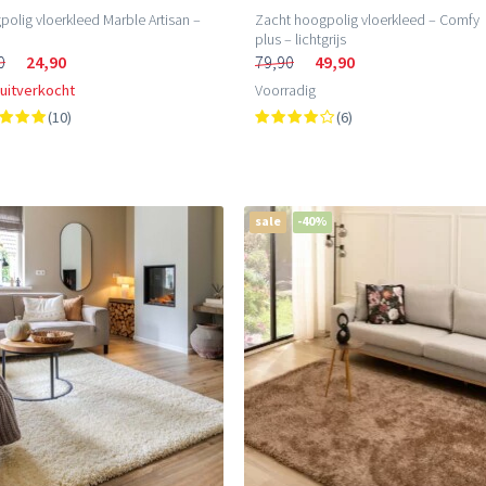
olig vloerkleed Marble Artisan –
Zacht hoogpolig vloerkleed – Comfy
plus – lichtgrijs
0
24,90
79,90
49,90
 uitverkocht
Voorradig
(10)
(6)
sale
-40%