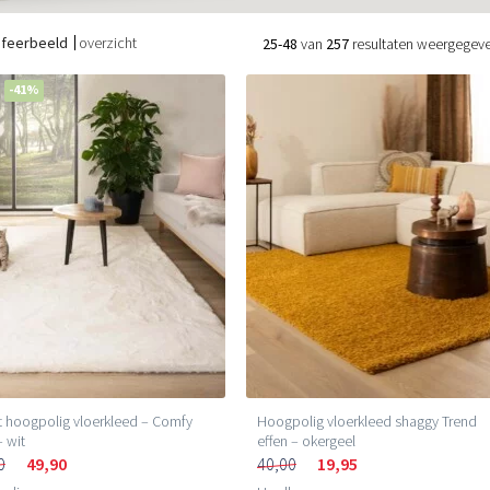
sfeerbeeld
overzicht
25-48
van
257
resultaten weergegev
-41%
 hoogpolig vloerkleed – Comfy
Hoogpolig vloerkleed shaggy Trend
– wit
effen – okergeel
0
49,90
40,00
19,95