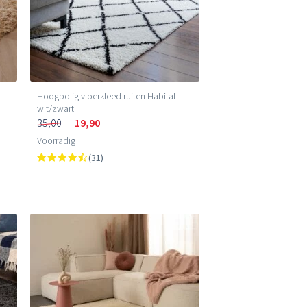
Hoogpolig vloerkleed ruiten Habitat –
wit/zwart
35,00
19,90
Voorradig
(31)