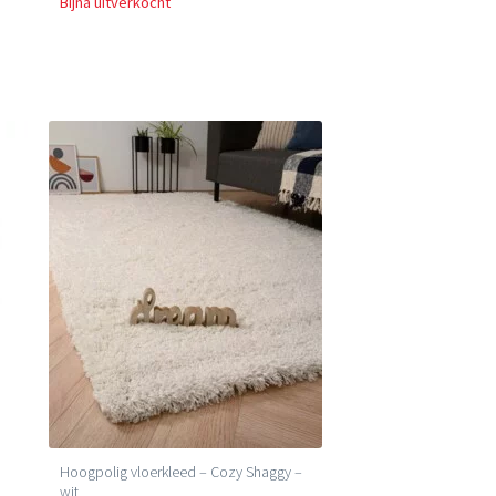
Bijna uitverkocht
Hoogpolig vloerkleed – Cozy Shaggy –
wit