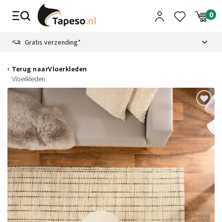
Skip
to
content
9.1
Gratis verzending*
Terug naar
Vloerkleden
Vloerkleden