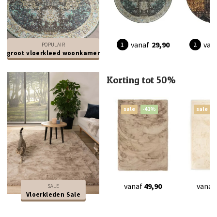
vanaf
29,90
van
POPULAIR
groot vloerkleed woonkamer
Korting tot 50%
sale
-41%
sale
vanaf
49,90
vanaf
SALE
Vloerkleden Sale