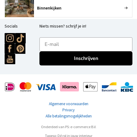
Binnenkijken
Socials
Niets missen? schrijf je in!
E-mailadres
Inschrijven
Algemene voorwaarden
Privacy
Alle betalingsmogelijkheden
Onderdeel van PS: e-commerce B.V.
Tapeso: Dé rol in jouw interieur