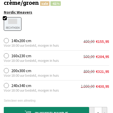
crème/groen
sale
-61%
Nordic Weavers
RECHTHOEK
140x200 cm
400,00
€
155,95
Oorspronkeli
Huidige
Voor 18:00 uur besteld, morgen in huis
prijs
prijs
was:
is:
160x230 cm
500,00
€
204,95
Oorspronkeli
Huidige
€400,00.
€155,95.
Voor 18:00 uur besteld, morgen in huis
prijs
prijs
was:
is:
200x300 cm
800,00
€
321,95
Oorspronkeli
Huidige
€500,00.
€204,95.
Voor 18:00 uur besteld, morgen in huis
prijs
prijs
was:
is:
240x340 cm
1.000,00
€
430,95
Oorspronkelij
Huidige
€800,00.
€321,95.
Voor 18:00 uur besteld, morgen in huis
prijs
prijs
was:
is:
Selecteer een afmeting
€1.000,00.
€430,95.
Wollen vloerk