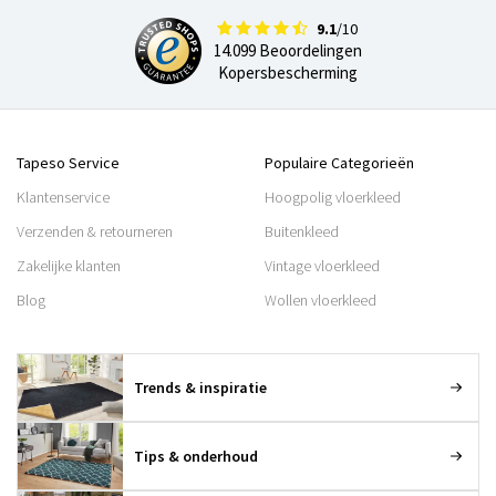
9.1
/10
14.099 Beoordelingen
Kopersbescherming
Tapeso Service
Populaire Categorieën
Klantenservice
Hoogpolig vloerkleed
Verzenden & retourneren
Buitenkleed
Zakelijke klanten
Vintage vloerkleed
Blog
Wollen vloerkleed
Trends & inspiratie
Tips & onderhoud