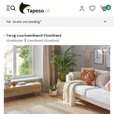
Skip
to
content
9.1
Gratis verzending*
Terug naar
Gemêleerd Vloerkleed
Vloerkleden
Gemêleerd Vloerkleed