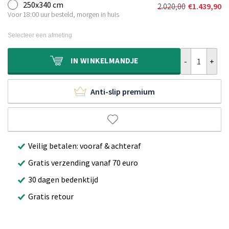
was:
is:
250x340 cm
2.020,00
€
1.439,90
Oorspronkelijk
Huidige
€1.390,00.
€989,90.
Voor 18:00 uur besteld, morgen in huis
prijs
prijs
was:
is:
Selecteer een afmeting
€2.020,00.
€1.439,90.
Wollen vloerkl
IN
WINKELMANDJE
Anti-slip premium
Veilig betalen: vooraf & achteraf
Gratis verzending vanaf 70 euro
30 dagen bedenktijd
Gratis retour