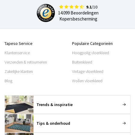
9.1
/10
14.099 Beoordelingen
Kopersbescherming
Tapeso Service
Populaire Categorieën
Klantenservice
Hoogpolig vloerkleed
Verzenden & retourneren
Buitenkleed
Zakelijke klanten
Vintage vloerkleed
Blog
Wollen vloerkleed
Trends & inspiratie
Tips & onderhoud