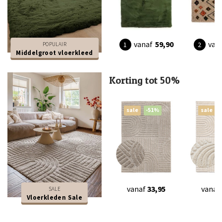
vanaf
59,90
van
POPULAIR
Middelgroot vloerkleed
Korting tot 50%
sale
-51%
sale
vanaf
33,95
vanaf
SALE
Vloerkleden Sale