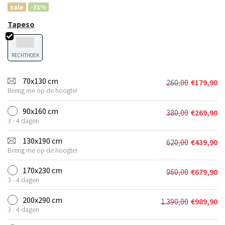
sale
-31%
Tapeso
RECHTHOEK
70x130 cm
260,00
€
179,90
Oorspronkeli
Huidige
Breng me op de hoogte!
prijs
prijs
was:
is:
90x160 cm
380,00
€
269,90
Oorspronkeli
Huidige
€260,00.
€179,90.
3 - 4 dagen
prijs
prijs
was:
is:
130x190 cm
620,00
€
439,90
Oorspronkeli
Huidige
€380,00.
€269,90.
Breng me op de hoogte!
prijs
prijs
was:
is:
170x230 cm
960,00
€
679,90
Oorspronkeli
Huidige
€620,00.
€439,90.
3 - 4 dagen
prijs
prijs
was:
is:
200x290 cm
1.390,00
€
989,90
Oorspronkelij
Huidige
€960,00.
€679,90.
3 - 4 dagen
prijs
prijs