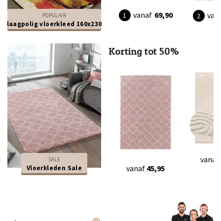
vanaf
69,90
van
POPULAIR
laagpolig vloerkleed 160x230
Korting tot 50%
vanaf
SALE
vanaf
45,95
Vloerkleden Sale