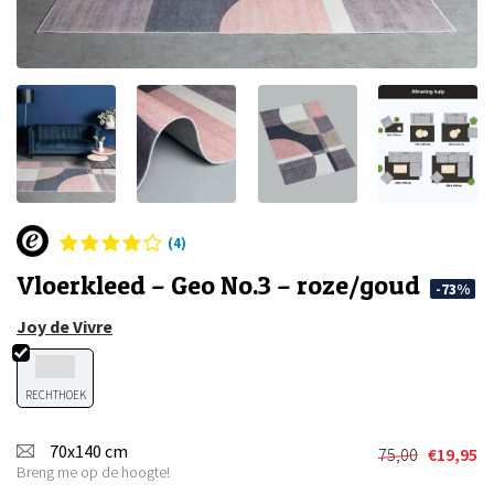
(4)
Vloerkleed – Geo No.3 – roze/goud
-73%
Joy de Vivre
RECHTHOEK
70x140 cm
75,00
€
19,95
Oorspronkel
Huidige
Breng me op de hoogte!
prijs
prijs