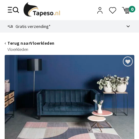
Skip
to
content
9.1
Gratis verzending*
Terug naar
Vloerkleden
Vloerkleden