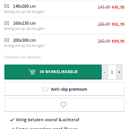
was:
is:
140x200 cm
145,00
€
45,95
Oorspronkel
Huidige
€75,00.
€19,95.
Breng me op de hoogte!
prijs
prijs
was:
is:
160x230 cm
180,00
€
61,95
Oorspronkel
Huidige
€145,00.
€45,95.
Breng me op de hoogte!
prijs
prijs
was:
is:
200x300 cm
260,00
€
99,95
Oorspronkel
Huidige
€180,00.
€61,95.
Breng me op de hoogte!
prijs
prijs
was:
is:
Selecteer een afmeting
€260,00.
€99,95.
Vloerkleed - G
IN
WINKELMANDJE
Anti-slip premium
Veilig betalen: vooraf & achteraf
Gratis verzending vanaf 70 euro