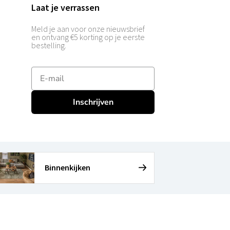
Laat je verrassen
Meld je aan voor onze nieuwsbrief
en ontvang €5 korting op je eerste
bestelling.
E-mailadres
Inschrijven
Binnenkijken