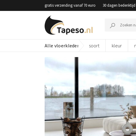
Skip
gratis verzending vanaf 70 euro
30 dagen bedenktijd
to
content
Zoeken
naar:
Alle vloerkleden
soort
kleur