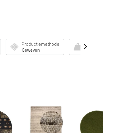
Productiemethode
Poolhoogte & Gewicht
Geweven
45 mm | 3000 g/m²