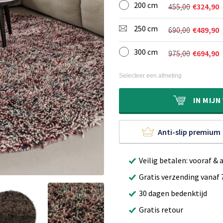
200 cm
was:
is:
455,00
€
324,90
Oorspronkel
Huidige
€275,00.
€194,90.
prijs
prijs
250 cm
690,00
€
489,90
was:
is:
Oorspronkel
Huidige
€455,00.
€324,90.
prijs
prijs
300 cm
975,00
€
694,90
was:
is:
Oorspronkel
Huidige
€690,00.
€489,90.
prijs
prijs
was:
is:
Selecteer een afmeting
€975,00.
€694,90.
IN
MIJN
Anti-slip premium
Veilig betalen: vooraf & 
Gratis verzending vanaf 
30 dagen bedenktijd
Gratis retour