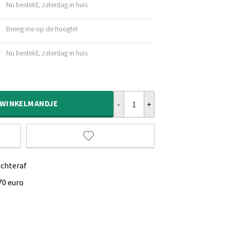
Nu besteld, zaterdag in huis
ijke
Breng me op de hoogte!
ijke
Nu besteld, zaterdag in huis
ijke
Rond wollen vloerkleed - Aurelia 
WINKELMANDJE
achteraf
70 euro