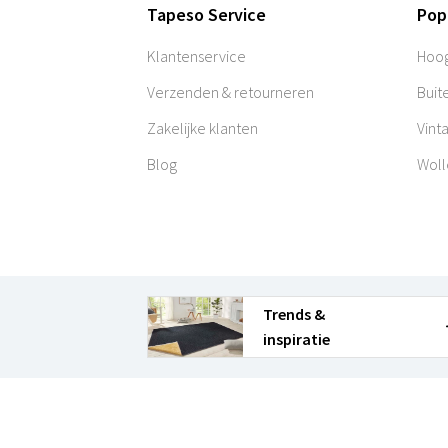
Tapeso Service
Pop
Klantenservice
Hoog
Verzenden & retourneren
Buit
Zakelijke klanten
Vint
Blog
Woll
Trends &
inspiratie