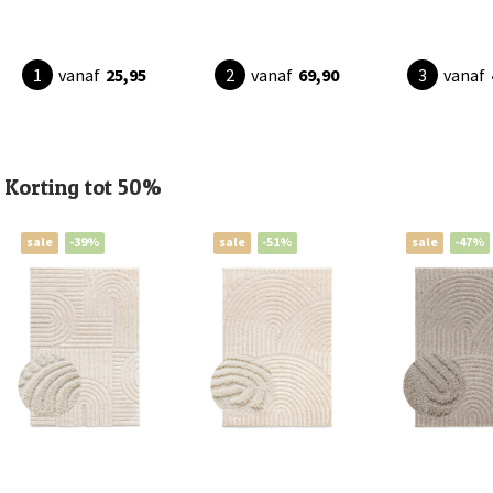
vanaf
25,95
vanaf
69,90
vanaf
Korting tot 50%
sale
-39%
sale
-51%
sale
-47%