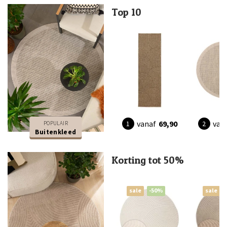
Top 10
vanaf
69,90
van
POPULAIR
Buitenkleed
Korting tot 50%
sale
-50%
sale