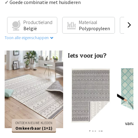
✓ Goede combinatie met huisdieren
Productieland
Materiaal
V
België
Polypropyleen
G
Toon alle eigenschappen
Iets voor jou?
vanaf
ONTDEK NIEUWE KLEDEN
Omkeerbaar (1=2)
vanaf
29,95