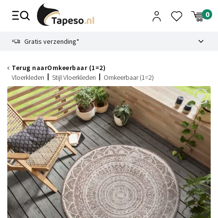
Skip
to
content
9.1
Gratis verzending*
Terug naar
Omkeerbaar (1=2)
Vloerkleden
Stijl Vloerkleden
Omkeerbaar (1=2)