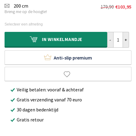
was:
is:
200 cm
179,90
€
103,95
Oorspronkeli
Huidige
€109,90.
€50,95.
Breng me op de hoogte!
prijs
prijs
was:
is:
Selecteer een afmeting
€179,90.
€103,95.
Rond binnen & 
IN
WINKELMANDJE
Anti-slip premium
Veilig betalen: vooraf & achteraf
Gratis verzending vanaf 70 euro
30 dagen bedenktijd
Gratis retour