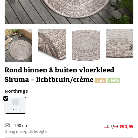
Rond binnen & buiten vloerkleed
Siruma – lichtbruin/crème
sale
-54%
Northrugs
ROND
140 cm
109,90
€
50,95
Oorspronkel
Huidige
Breng me op de hoogte!
prijs
prijs