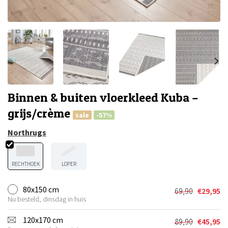
Binnen & buiten vloerkleed Kuba –
grijs/crème
sale
-57%
Northrugs
RECHTHOEK
LOPER
80x150 cm
69,90
€
29,95
Oorspronkel
Huidige
Nu besteld, dinsdag in huis
prijs
prijs
was:
is:
120x170 cm
89,90
€
45,95
Oorspronkel
Huidige
€69,90.
€29,95.