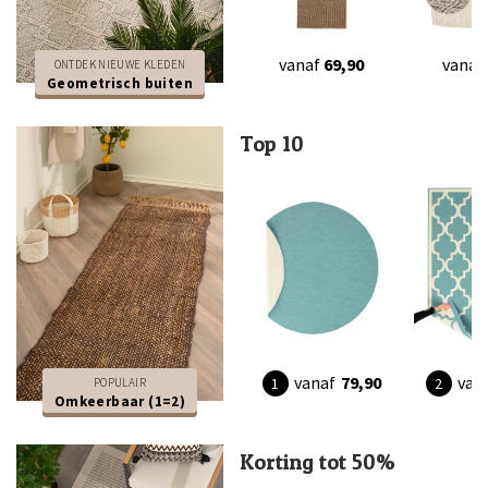
vanaf
69,90
vanaf
ONTDEK NIEUWE KLEDEN
Geometrisch buiten
Top 10
vanaf
79,90
van
POPULAIR
Omkeerbaar (1=2)
Korting tot 50%