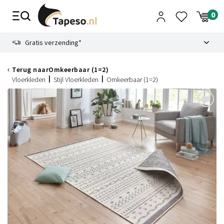
Skip
to
content
9.1
Gratis verzending*
Terug naar
Omkeerbaar (1=2)
Vloerkleden
Stijl Vloerkleden
Omkeerbaar (1=2)