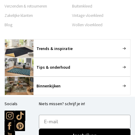
Verzenden & retourneren
Buitenkleed
Zakelijke klanten
Vintage vloerkleed
Blog
Wollen vloerkleed
Trends & inspiratie
Tips & onderhoud
Binnenkijken
Socials
Niets missen? schrijf je in!
E-mailadres