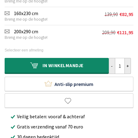
Breng me op de hoogte!
prijs
prijs
was:
is:
160x230 cm
139,90
€
82,95
Oorspronkel
Huidige
€89,90.
€45,95.
Breng me op de hoogte!
prijs
prijs
was:
is:
200x290 cm
209,90
€
121,95
Oorspronkeli
Huidige
€139,90.
€82,95.
Breng me op de hoogte!
prijs
prijs
was:
is:
Selecteer een afmeting
€209,90.
€121,95.
Binnen & buite
IN
WINKELMANDJE
Anti-slip premium
Veilig betalen: vooraf & achteraf
Gratis verzending vanaf 70 euro
30 dagen bedenktijd