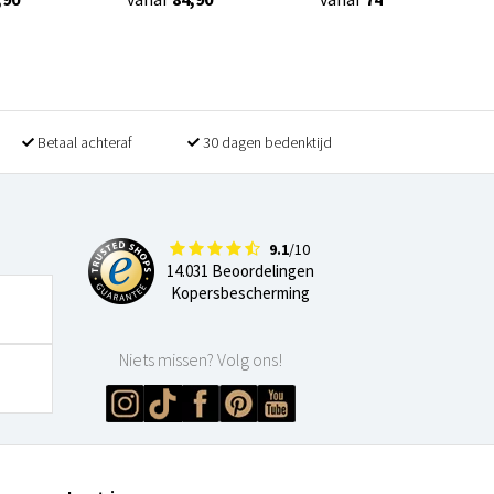
Betaal achteraf
30 dagen bedenktijd
9.1
/10
14.031 Beoordelingen
Kopersbescherming
Niets missen? Volg ons!