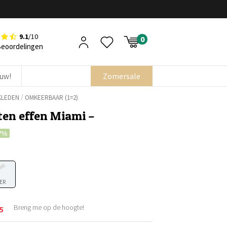
9.1
/10
Beoordelingen
euw!
Zomersale
/
KLEDEN
OMKEERBAAR (1=2)
ten effen Miami –
7%
ER
Breng me op de hoogte!
5
elijke