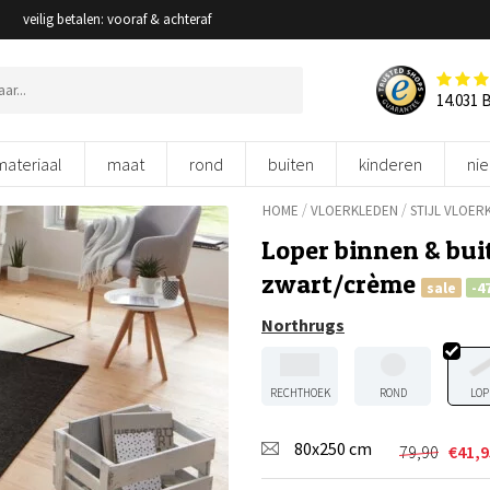
veilig betalen: vooraf & achteraf
14.031 
materiaal
maat
rond
buiten
kinderen
ni
/
/
HOME
VLOERKLEDEN
STIJL VLOER
Loper binnen & bui
zwart/crème
sale
-4
Northrugs
RECHTHOEK
ROND
LOP
80x250 cm
79,90
€
41,9
Oorspronk
Huidige
prijs
prijs