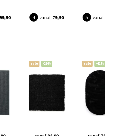
99,90
vanaf
79,90
vanaf
69,90
sale
-29%
sale
-41%
,90
vanaf
84,90
vanaf
74,90