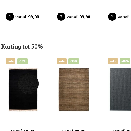
vanaf
99,90
vanaf
99,90
vanaf
Korting tot 50%
sale
-39%
sale
-39%
sale
-40%
vanaf
44,90
vanaf
44,90
vanaf
29