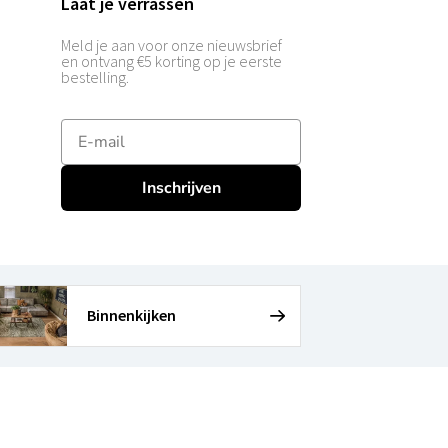
Laat je verrassen
Meld je aan voor onze nieuwsbrief
en ontvang €5 korting op je eerste
bestelling.
E-mailadres
Inschrijven
Binnenkijken