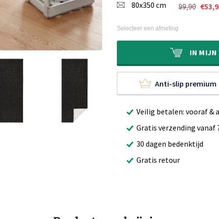
80x350 cm
was:
is:
99,90
€
53,9
Oorspronk
Huidige
€79,90.
€41,95.
prijs
prijs
was:
is:
Selecteer een afmeting
€99,90.
€53,95.
IN
MIJN
Anti-slip premium
Veilig betalen: vooraf & 
Gratis verzending vanaf 
30 dagen bedenktijd
Gratis retour