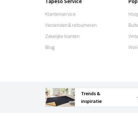
Tapeso Service
Pop
Klantenservice
Hoog
Verzenden & retourneren
Buit
Zakelijke klanten
Vint
Blog
Woll
Trends &
inspiratie