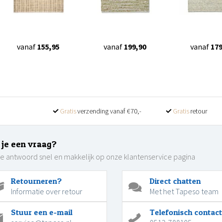
vanaf
155,95
vanaf
199,90
vanaf
179
Gratis
verzending vanaf €70,-
Gratis
retour
 je een vraag?
je antwoord snel en makkelijk op onze klantenservice pagina
Retourneren?
Direct chatten
Informatie over retour
Met het Tapeso team
Stuur een e-mail
Telefonisch contact