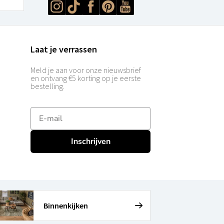
Laat je verrassen
Meld je aan voor onze nieuwsbrief
en ontvang €5 korting op je eerste
bestelling.
E-mailadres
Inschrijven
Binnenkijken