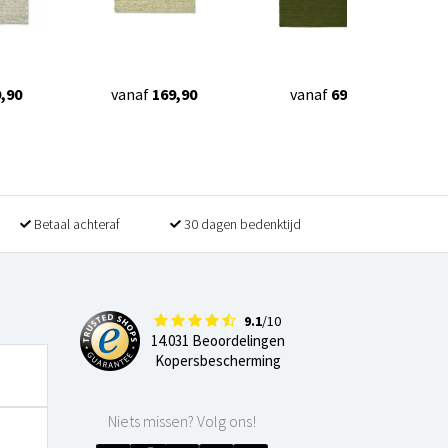
,90
vanaf
169,90
vanaf
69,90
Betaal achteraf
30 dagen bedenktijd
9.1
/10
14.031 Beoordelingen
Kopersbescherming
Niets missen? Volg ons!