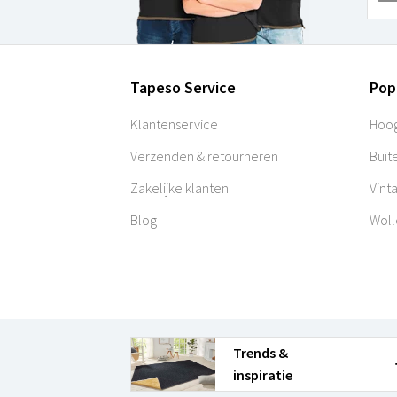
Tapeso Service
Pop
Klantenservice
Hoog
Verzenden & retourneren
Buit
Zakelijke klanten
Vint
Blog
Woll
Trends &
inspiratie