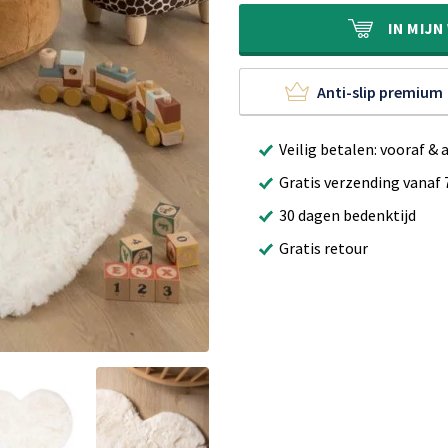
€40,00.
€29,90.
IN
MIJN
Anti-slip premium
Veilig betalen: vooraf & 
Gratis verzending vanaf 
30 dagen bedenktijd
Gratis retour