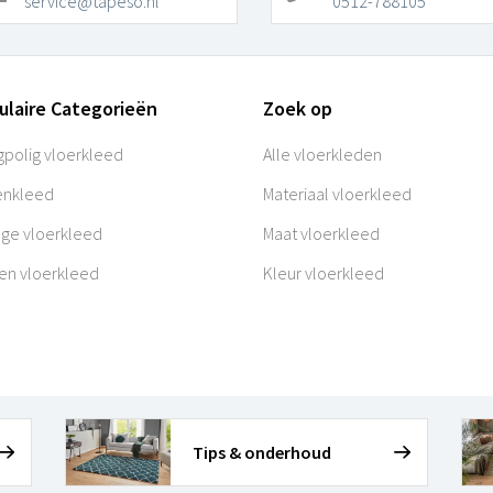
service@tapeso.nl
0512-788105
ulaire Categorieën
Zoek op
polig vloerkleed
Alle vloerkleden
enkleed
Materiaal vloerkleed
age vloerkleed
Maat vloerkleed
en vloerkleed
Kleur vloerkleed
Tips & onderhoud