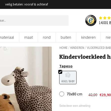
veilig betalen: vooraf & achteraf
14.031 
materiaal
maat
rond
buiten
kinderen
ni
/
/
HOME
KINDEREN
VLOERKLEED BA
Kindervloerkleed h
Tapeso
KIND / BABY
70x80 cm
40,00
€
29,90
Oorspronke
Huidige
prijs
prijs
was:
is:
Selecteer een afmeting