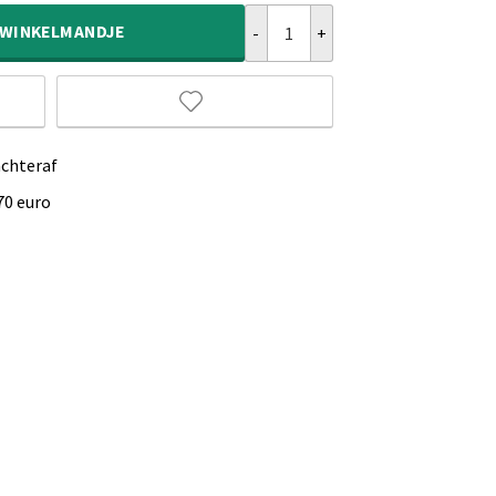
Kindervloerkleed hartje - Fluffy wi
WINKELMANDJE
achteraf
70 euro