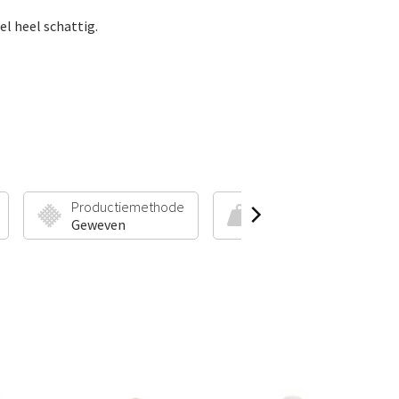
l heel schattig.
Productiemethode
Poolhoogte & Gewicht
Geweven
35 mm | 1850 g/m²