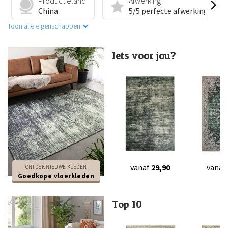
Productieland
Afwerking
China
5/5 perfecte afwerking
Toon alle eigenschappen
Iets voor jou?
vanaf
29,90
vanaf
ONTDEK NIEUWE KLEDEN
Goedkope vloerkleden
Top 10