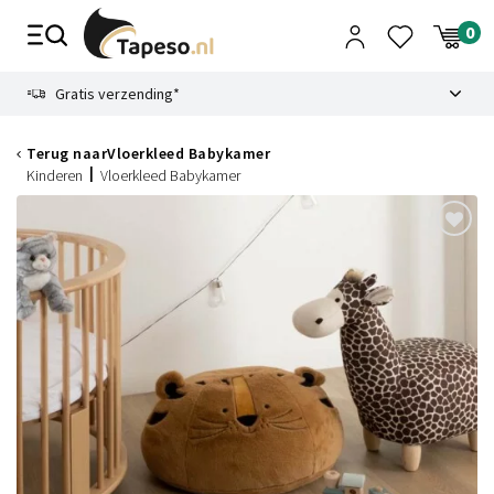
Skip
to
content
9.1
Gratis verzending*
Terug naar
Vloerkleed Babykamer
Kinderen
Vloerkleed Babykamer