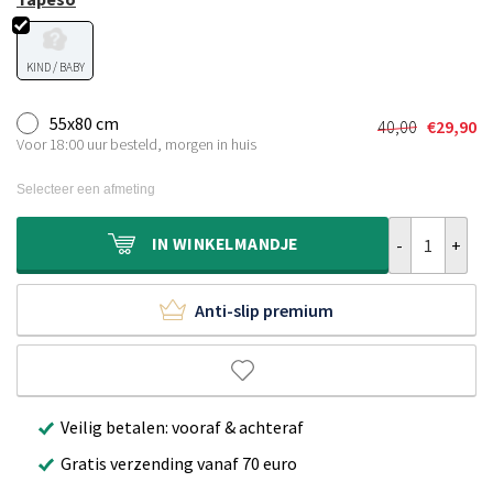
KIND / BABY
55x80 cm
40,00
€
29,90
Oorspronkel
Huidige
Voor 18:00 uur besteld, morgen in huis
prijs
prijs
was:
is:
Selecteer een afmeting
€40,00.
€29,90.
Kindervloerkle
IN
WINKELMANDJE
Anti-slip premium
Veilig betalen: vooraf & achteraf
Gratis verzending vanaf 70 euro