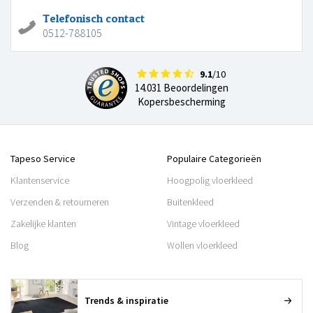
Telefonisch contact
0512-788105
9.1
/10
14.031 Beoordelingen
Kopersbescherming
Tapeso Service
Populaire Categorieën
Klantenservice
Hoogpolig vloerkleed
Verzenden & retourneren
Buitenkleed
Zakelijke klanten
Vintage vloerkleed
Blog
Wollen vloerkleed
Trends & inspiratie