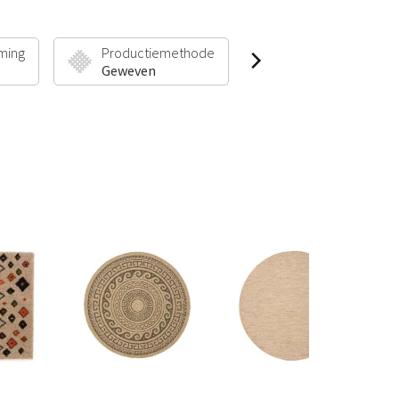
ming
Productiemethode
Poolhoogte & Gew
Geweven
7 mm | 1000 g/m²