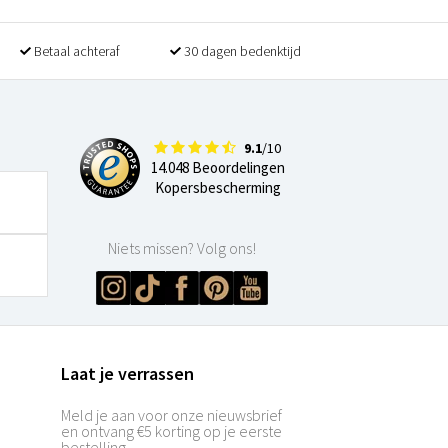
Betaal achteraf
30 dagen bedenktijd
9.1
/10
14.048 Beoordelingen
Kopersbescherming
Niets missen? Volg ons!
Laat je verrassen
Meld je aan voor onze nieuwsbrief
en ontvang €5 korting op je eerste
bestelling.