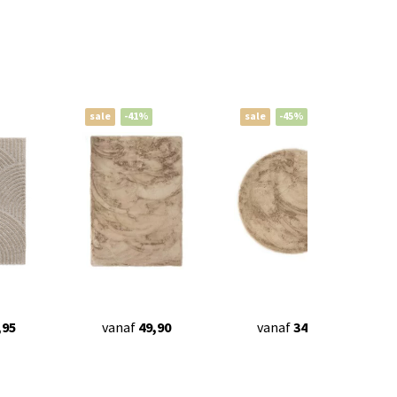
sale
-41%
sale
-45%
,95
vanaf
49,90
vanaf
34,90