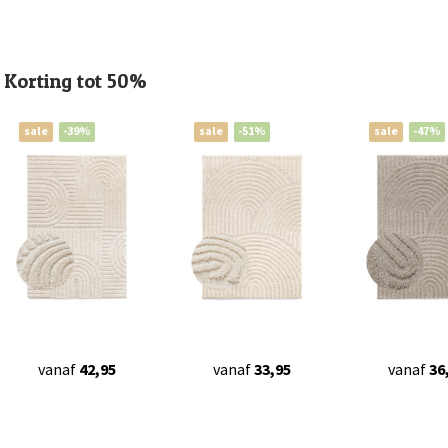
Korting tot 50%
sale
-39%
sale
-51%
sale
-47%
vanaf
42,95
vanaf
33,95
vanaf
36