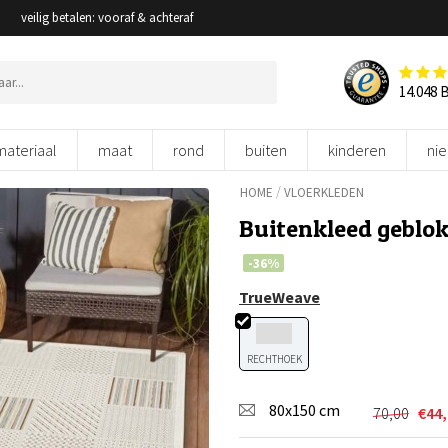
veilig betalen: vooraf & achteraf
14.048 
materiaal
maat
rond
buiten
kinderen
ni
/
HOME
VLOERKLEDEN
Buitenkleed geblok
-36%
TrueWeave
RECHTHOEK
80x150 cm
70,00
€
44
Oorspron
Huidige
prijs
prijs