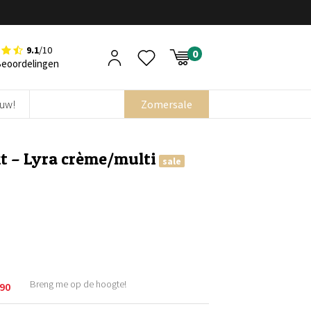
9.1
/10
Beoordelingen
euw!
Zomersale
t – Lyra crème/multi
sale
Breng me op de hoogte!
,90
kelijke