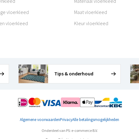
enkleed
Materiaal vloerkleed
age vloerkleed
Maat vloerkleed
en vloerkleed
Kleur vloerkleed
Tips & onderhoud
Algemene voorwaarden
Privacy
Alle betalingsmogelijkheden
Onderdeel van PS: e-commerce B.V.