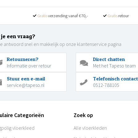
Gratis
verzending vanaf €70,-
Gratis
retour
 je een vraag?
je antwoord snel en makkelijk op onze klantenservice pagina
Retourneren?
Direct chatten
Informatie over retour
Met het Tapeso team
Stuur een e-mail
Telefonisch contact
service@tapeso.nl
0512-788105
ulaire Categorieën
Zoek op
polig vloerkleed
Alle vloerkleden