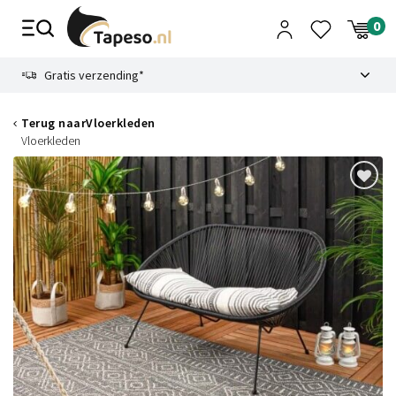
Skip
to
content
9.1
Gratis verzending*
Terug naar
Vloerkleden
Vloerkleden