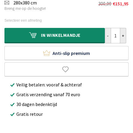
was:
is:
280x380 cm
300,00
€
151,95
Oorspronkeli
Huidige
€230,00.
€120,95.
Breng me op de hoogte!
prijs
prijs
was:
is:
Selecteer een afmeting
€300,00.
€151,95.
Buitenkleed A
IN
WINKELMANDJE
Anti-slip premium
Veilig betalen: vooraf & achteraf
Gratis verzending vanaf 70 euro
30 dagen bedenktijd
Gratis retour