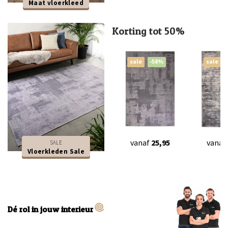
Maat vloerkleed
Korting tot 50%
sale
-58%
sale
vanaf
25,95
vanaf
SALE
Vloerkleden Sale
Dé rol in jouw interieur