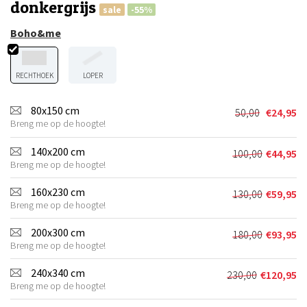
donkergrijs
sale
-55%
Boho&me
RECHTHOEK
LOPER
80x150 cm
50,00
€
24,95
Oorspronkel
Huidige
Breng me op de hoogte!
prijs
prijs
was:
is:
140x200 cm
100,00
€
44,95
Oorspronkel
Huidige
€50,00.
€24,95.
Breng me op de hoogte!
prijs
prijs
was:
is:
160x230 cm
130,00
€
59,95
Oorspronkel
Huidige
€100,00.
€44,95.
Breng me op de hoogte!
prijs
prijs
was:
is:
200x300 cm
180,00
€
93,95
Oorspronkel
Huidige
€130,00.
€59,95.
Breng me op de hoogte!
prijs
prijs
was:
is:
240x340 cm
230,00
€
120,95
Oorspronkeli
Huidige
€180,00.
€93,95.
Breng me op de hoogte!
prijs
prijs