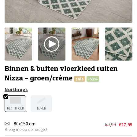
Binnen & buiten vloerkleed ruiten
Nizza – groen/crème
sale
-53%
Northrugs
RECHTHOEK
LOPER
80x150 cm
59,90
€
27,95
Oorspronkel
Huidige
Breng me op de hoogte!
prijs
prijs