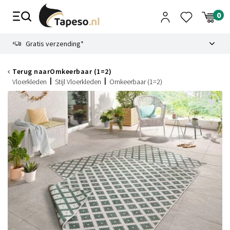
Skip
to
content
9.1
Gratis verzending*
Terug naar
Omkeerbaar (1=2)
Vloerkleden
Stijl Vloerkleden
Omkeerbaar (1=2)