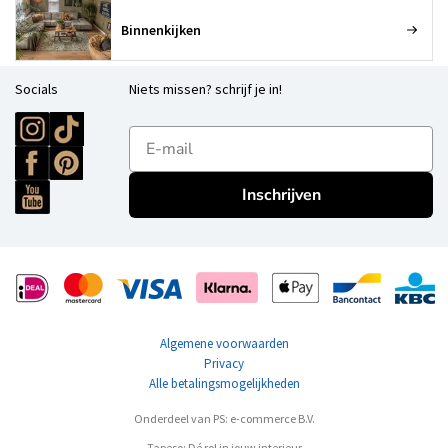
Binnenkijken
Socials
Niets missen? schrijf je in!
E-mailadres
Inschrijven
Algemene voorwaarden
Privacy
Alle betalingsmogelijkheden
Onderdeel van PS: e-commerce B.V.
Tapeso: Dé rol in jouw interieur