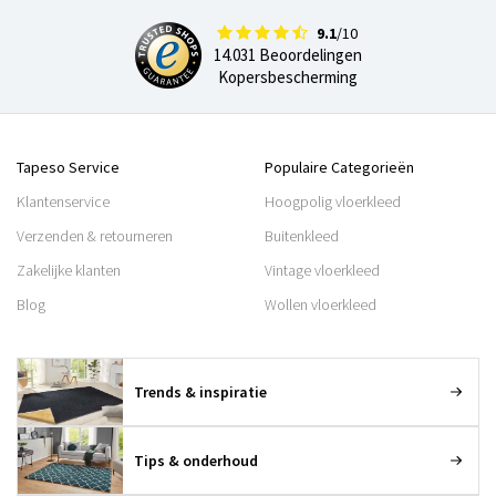
9.1
/10
14.031 Beoordelingen
Kopersbescherming
Tapeso Service
Populaire Categorieën
Klantenservice
Hoogpolig vloerkleed
Verzenden & retourneren
Buitenkleed
Zakelijke klanten
Vintage vloerkleed
Blog
Wollen vloerkleed
Trends & inspiratie
Tips & onderhoud