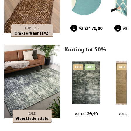
vanaf
79,90
van
POPULAIR
Omkeerbaar (1=2)
Korting tot 50%
sale
-40%
sale
vanaf
29,90
vanaf
SALE
Vloerkleden Sale