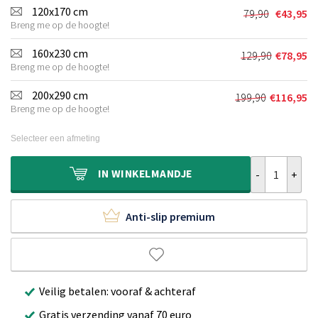
was:
is:
120x170 cm
79,90
€
43,95
Oorspronkel
Huidige
€59,90.
€27,95.
Breng me op de hoogte!
prijs
prijs
was:
is:
160x230 cm
129,90
€
78,95
Oorspronkel
Huidige
€79,90.
€43,95.
Breng me op de hoogte!
prijs
prijs
was:
is:
200x290 cm
199,90
€
116,95
Oorspronkeli
Huidige
€129,90.
€78,95.
Breng me op de hoogte!
prijs
prijs
was:
is:
Selecteer een afmeting
€199,90.
€116,95.
Binnen & buite
IN
WINKELMANDJE
Anti-slip premium
Veilig betalen: vooraf & achteraf
Gratis verzending vanaf 70 euro