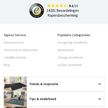
9.1
/10
14.031 Beoordelingen
Kopersbescherming
Tapeso Service
Populaire Categorieën
Klantenservice
Hoogpolig vloerkleed
Verzenden & retourneren
Buitenkleed
Zakelijke klanten
Vintage vloerkleed
Blog
Wollen vloerkleed
Trends & inspiratie
Tips & onderhoud