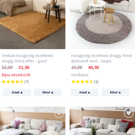
Vierkant hoogpolig vloerkleed
Hoogpolig vloerkleed shaggy Trend
shaggy Trend effen – goud
lijstmotief rond – taupe
50,00
32,95
44,00
40,95
Bijna uitverkocht
Hardloper
(7)
(3)
▴
▴
▴
▴
maat
kleur
maat
kleur