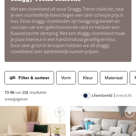
Met een vloerkleed uit onze Shaggy Trend collectie, haal
je een voortreffelijk kleed tegen een zéér scherpe prijs in
huis. Deze shaggy vloerkleden zijn hoogpolig kleden en
voorzien van een gefestonneerde rand en hebben een
fluweelzachte demping. Met een shaggy vloerkleed maak
je jouw interieur in een handomdraai gezellig en knus.
Door zeer groot in te kopen hebben we dit shaggy
vloerkleed zeer aantrekkelijk kunnen prijzen.
Filter & sorteer
Vorm
Kleur
Materiaal
73-96
van
101
resultaten
sfeerbeeld
overzicht
weergegeven