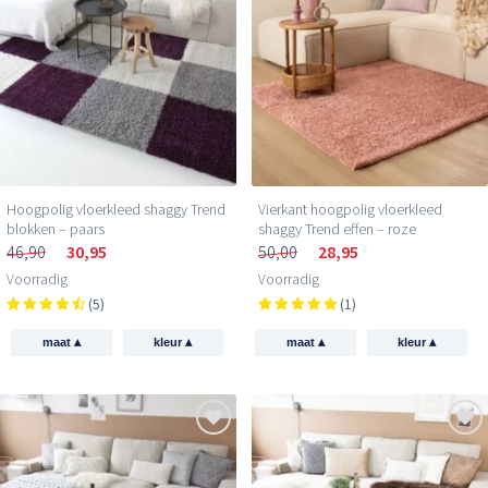
Hoogpolig vloerkleed shaggy Trend
Vierkant hoogpolig vloerkleed
blokken – paars
shaggy Trend effen – roze
46,90
30,95
50,00
28,95
Voorradig
Voorradig
(5)
(1)
▴
▴
▴
▴
maat
kleur
maat
kleur