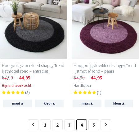
Hoogpolig vloerkleed shaggy Trend
Hoogpolig vloerkleed shaggy Trend
lijstmotief rond – antraciet
lijstmotief rond – paars
67,90
44,95
67,90
44,95
Bijna uitverkocht
Hardloper
(5)
(1)
▴
▴
▴
▴
maat
kleur
maat
kleur
1
2
3
4
5