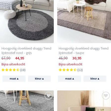
Hoogpolig vloerkleed shaggy Trend
Hoogpolig vloerkleed shaggy Trend
lijstmotief rond – grijs
lijstmotief – taupe
67,90
44,95
46,90
30,95
Bijna uitverkocht
Bijna uitverkocht
(10)
(12)
▴
▴
▴
▴
maat
kleur
maat
kleur