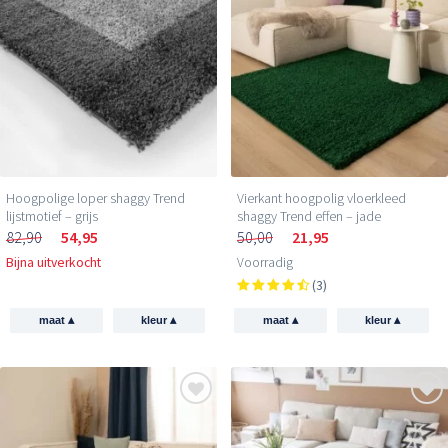
Hoogpolige loper shaggy Trend
Vierkant hoogpolig vloerkleed
lijstmotief – grijs
shaggy Trend effen – jade
82,90
54,95
50,00
21,95
Bijna uitverkocht
Voorradig
(3)
▴
▴
▴
▴
maat
kleur
maat
kleur