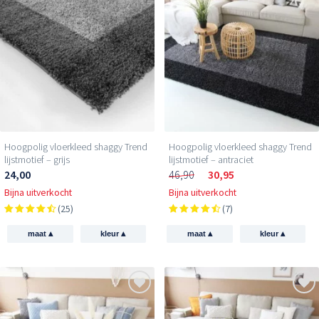
Hoogpolig vloerkleed shaggy Trend
Hoogpolig vloerkleed shaggy Trend
lijstmotief – grijs
lijstmotief – antraciet
24,00
46,90
30,95
Bijna uitverkocht
Bijna uitverkocht
(25)
(7)
▴
▴
▴
▴
maat
kleur
maat
kleur