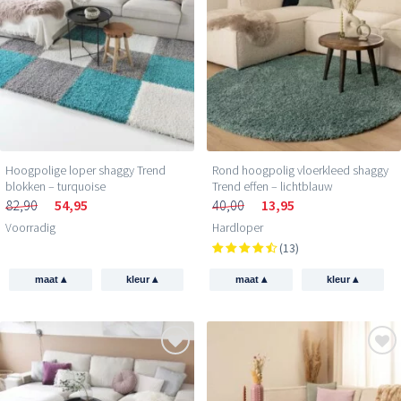
Hoogpolige loper shaggy Trend
Rond hoogpolig vloerkleed shaggy
blokken – turquoise
Trend effen – lichtblauw
82,90
54,95
40,00
13,95
Voorradig
Hardloper
(13)
▴
▴
▴
▴
maat
kleur
maat
kleur