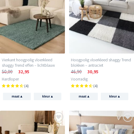
Vierkant hoogpolig vloerkleed
Hoogpolig vloerkleed shaggy Trend
shaggy Trend effen – lichtblauw
blokken – antraciet
50,00
32,95
46,90
30,95
Hardloper
Voorradig
(4)
(4)
▴
▴
▴
▴
maat
kleur
maat
kleur