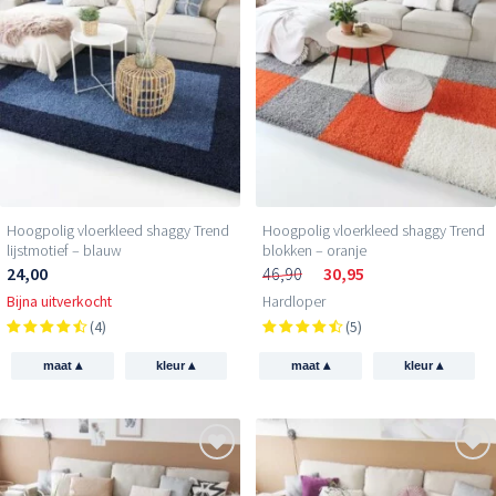
Hoogpolig vloerkleed shaggy Trend
Hoogpolig vloerkleed shaggy Trend
lijstmotief – blauw
blokken – oranje
24,00
46,90
30,95
Bijna uitverkocht
Hardloper
(4)
(5)
▴
▴
▴
▴
maat
kleur
maat
kleur