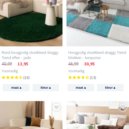
Rond hoogpolig vloerkleed shaggy
Hoogpolig vloerkleed shaggy Trend
Trend effen – jade
blokken – turquoise
40,00
13,95
46,90
30,95
Voorradig
Voorradig
(10)
(13)
▴
▴
▴
▴
maat
kleur
maat
kleur