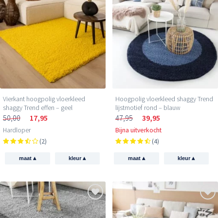
Vierkant hoogpolig vloerkleed
Hoogpolig vloerkleed shaggy Trend
shaggy Trend effen – geel
lijstmotief rond – blauw
50,00
17,95
47,95
39,95
Hardloper
Bijna uitverkocht
(2)
(4)
▴
▴
▴
▴
maat
kleur
maat
kleur