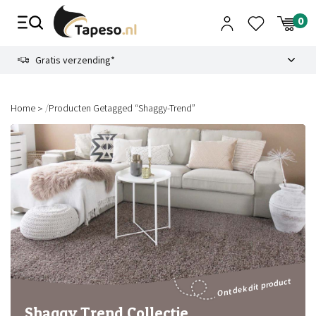
Skip
to
content
9.1
Gratis verzending*
/
Home
Producten Getagged “shaggy-Trend”
Ontdek dit product
Shaggy Trend Collectie