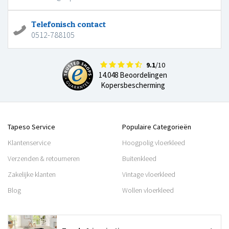
Telefonisch contact
0512-788105
9.1
/10
14.048 Beoordelingen
Kopersbescherming
Tapeso Service
Populaire Categorieën
Klantenservice
Hoogpolig vloerkleed
Verzenden & retourneren
Buitenkleed
Zakelijke klanten
Vintage vloerkleed
Blog
Wollen vloerkleed