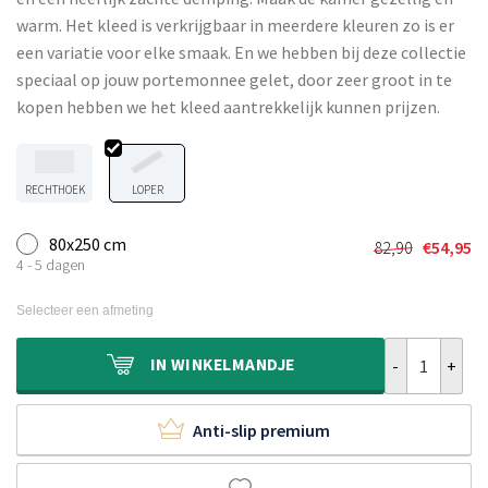
warm. Het kleed is verkrijgbaar in meerdere kleuren zo is er
een variatie voor elke smaak. En we hebben bij deze collectie
speciaal op jouw portemonnee gelet, door zeer groot in te
kopen hebben we het kleed aantrekkelijk kunnen prijzen.
RECHTHOEK
LOPER
80x250 cm
82,90
€
54,95
Oorspronkel
Huidige
4 - 5 dagen
prijs
prijs
was:
is:
Selecteer een afmeting
€82,90.
€54,95.
Hoogpolige lo
IN
WINKELMANDJE
Anti-slip premium