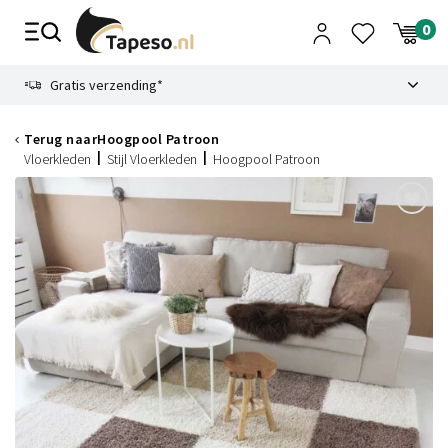
Skip
to
content
9.1
Gratis verzending*
Terug naar
Hoogpool Patroon
Vloerkleden
Stijl Vloerkleden
Hoogpool Patroon