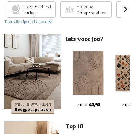
Productieland
Materiaal
V
Turkije
Polypropyleen
G
Toon alle eigenschappen
Iets voor jou?
vanaf
44,90
vanaf
ONTDEK NIEUWE KLEDEN
Hoogpool patroon
Top 10