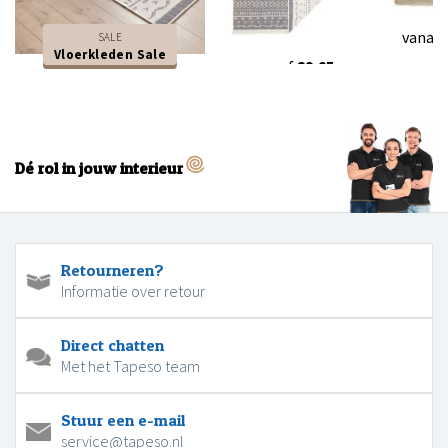
vanaf
SALE
Vloerkleden Sale
vanaf
29,95
Dé rol in jouw interieur
Retourneren?
Informatie over retour
Direct chatten
Met het Tapeso team
Stuur een e-mail
service@tapeso.nl