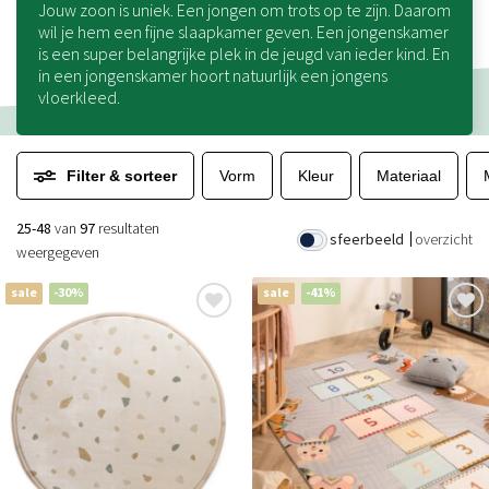
Jouw zoon is uniek. Een jongen om trots op te zijn. Daarom
wil je hem een fijne slaapkamer geven. Een jongenskamer
is een super belangrijke plek in de jeugd van ieder kind. En
in een jongenskamer hoort natuurlijk een jongens
vloerkleed.
Filter & sorteer
Vorm
Kleur
Materiaal
25-48
van
97
resultaten
sfeerbeeld
overzicht
weergegeven
sale
-30%
sale
-41%