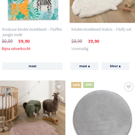
Wasbaar kindervloerkleed – Fluffito
Kindervloerkleed Walvis – Fluffy wit
Jungle multi
90,00
59,90
59,90
39,90
Bijna uitverkocht
Voorradig
▴
▴
maat
maat
kleur
sale
-30%