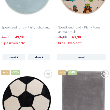
Speelkleed rond – Pluffy lichtblauw
Speelkleed rond – Pluffy Forest
animals multi
70,00
49,90
70,00
49,90
Bijna uitverkocht
Bijna uitverkocht
▴
▴
maat
kleur
maat
sale
-30%
sale
-34%