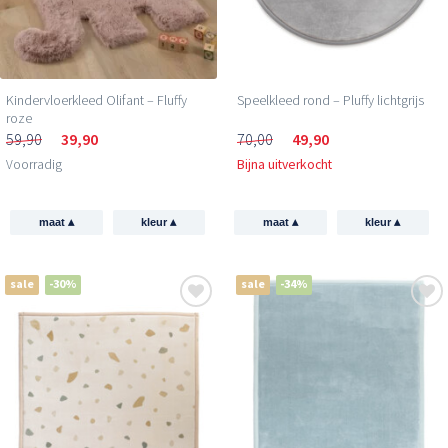
Kindervloerkleed Olifant – Fluffy
Speelkleed rond – Pluffy lichtgrijs
roze
59,90
39,90
70,00
49,90
Voorradig
Bijna uitverkocht
▴
▴
▴
▴
maat
kleur
maat
kleur
sale
-30%
sale
-34%