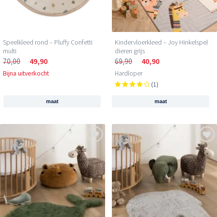
Speelkleed rond – Pluffy Confetti
Kindervloerkleed – Joy Hinkelspel
multi
dieren grijs
70,00
49,90
69,90
40,90
Bijna uitverkocht
Hardloper
(1)
maat
maat