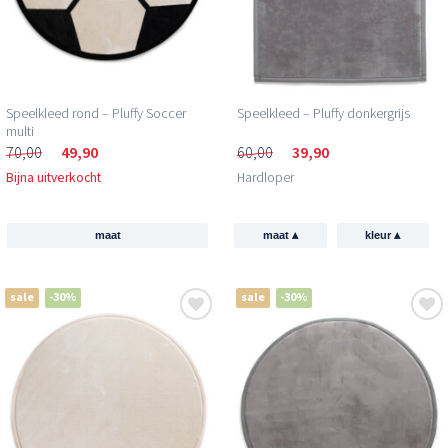
Speelkleed rond – Pluffy Soccer
Speelkleed – Pluffy donkergrijs
multi
70,00
49,90
60,00
39,90
Bijna uitverkocht
Hardloper
▴
▴
maat
maat
kleur
sale
-30%
sale
-30%