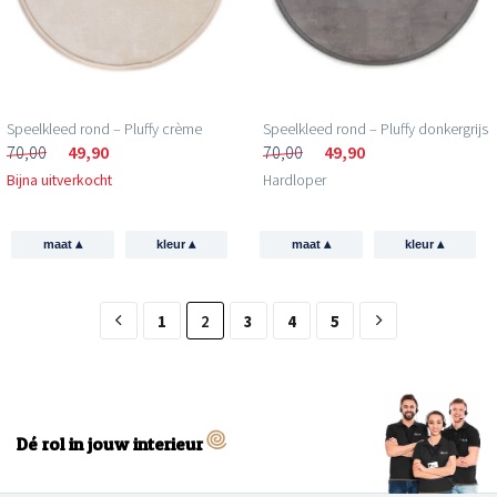
Speelkleed rond – Pluffy crème
Speelkleed rond – Pluffy donkergrijs
70,00
49,90
70,00
49,90
Bijna uitverkocht
Hardloper
▴
▴
▴
▴
maat
kleur
maat
kleur
1
2
3
4
5
Dé rol in jouw interieur