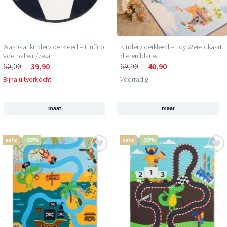
Wasbaar kindervloerkleed – Fluffito
Kindervloerkleed – Joy Wereldkaart
Voetbal wit/zwart
dieren blauw
60,00
39,90
69,90
40,90
Bijna uitverkocht
Voorradig
maat
maat
sale
-33%
sale
-33%