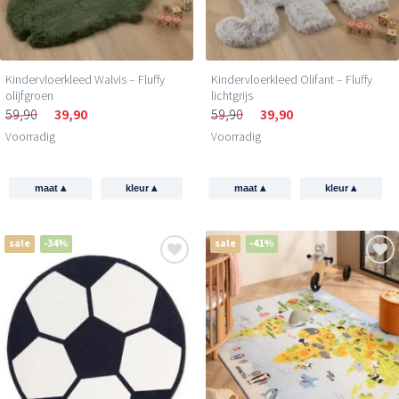
Kindervloerkleed Walvis – Fluffy
Kindervloerkleed Olifant – Fluffy
olijfgroen
lichtgrijs
59,90
39,90
59,90
39,90
Voorradig
Voorradig
▴
▴
▴
▴
maat
kleur
maat
kleur
sale
-34%
sale
-41%