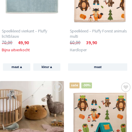
Speelkleed vierkant – Pluffy
Speelkleed – Pluffy Forest animals
lichtblauw
multi
70,00
49,90
60,00
39,90
Bijna uitverkocht
Hardloper
▴
▴
maat
kleur
maat
sale
-30%