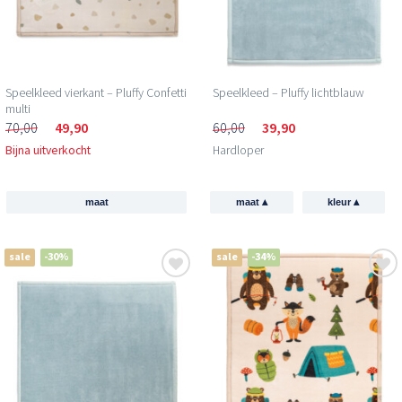
Speelkleed vierkant – Pluffy Confetti
Speelkleed – Pluffy lichtblauw
multi
70,00
49,90
60,00
39,90
Bijna uitverkocht
Hardloper
▴
▴
maat
maat
kleur
sale
-30%
sale
-34%