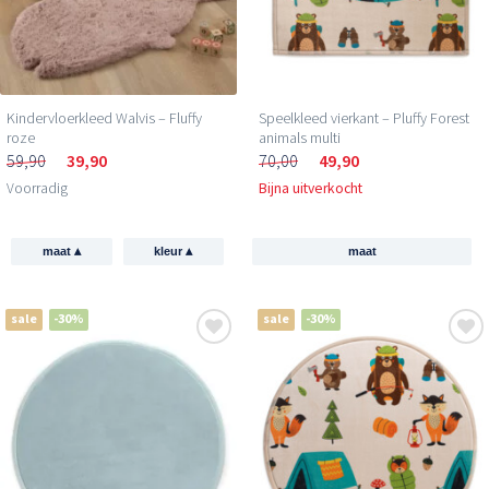
Kindervloerkleed Walvis – Fluffy
Speelkleed vierkant – Pluffy Forest
roze
animals multi
59,90
39,90
70,00
49,90
Voorradig
Bijna uitverkocht
▴
▴
maat
kleur
maat
sale
-30%
sale
-30%