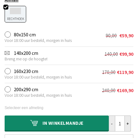
RECHTHOEK
80x150 cm
90,00
€
59,90
Oorspronkel
Huidige
Voor 18:00 uur besteld, morgen in huis
prijs
prijs
was:
is:
140x200 cm
140,00
€
99,90
Oorspronkel
Huidige
€90,00.
€59,90.
Breng me op de hoogte!
prijs
prijs
was:
is:
160x230 cm
170,00
€
119,90
Oorspronkeli
Huidige
€140,00.
€99,90.
Voor 18:00 uur besteld, morgen in huis
prijs
prijs
was:
is:
200x290 cm
240,00
€
169,90
Oorspronkeli
Huidige
€170,00.
€119,90.
Voor 18:00 uur besteld, morgen in huis
prijs
prijs
was:
is:
Selecteer een afmeting
€240,00.
€169,90.
Wasbaar kinde
IN
WINKELMANDJE