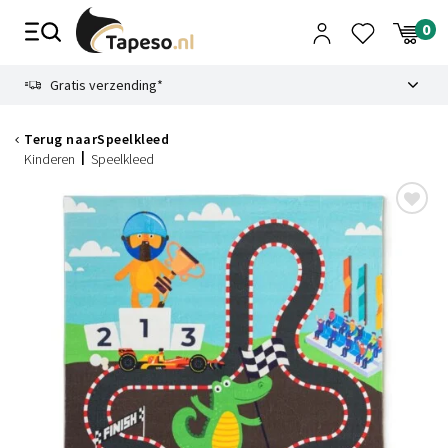
Skip
to
content
9.1
Gratis verzending*
Terug naar
Speelkleed
Kinderen
Speelkleed