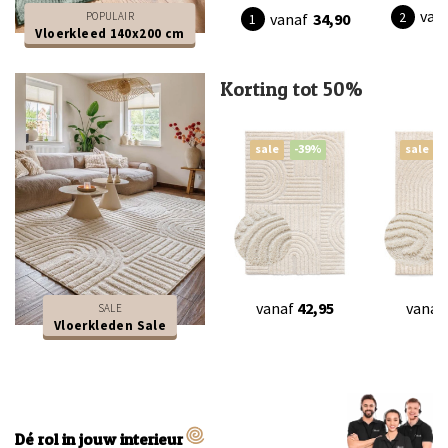
van
POPULAIR
vanaf
34,90
Vloerkleed 140x200 cm
Korting tot 50%
sale
-39%
sale
vanaf
42,95
vanaf
SALE
Vloerkleden Sale
Dé rol in jouw interieur