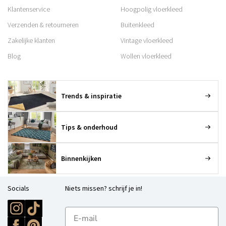
Klantenservice
Hoogpolig vloerkleed
Verzenden & retourneren
Buitenkleed
Zakelijke klanten
Vintage vloerkleed
Blog
Wollen vloerkleed
Trends & inspiratie
Tips & onderhoud
Binnenkijken
Socials
Niets missen? schrijf je in!
E-mailadres