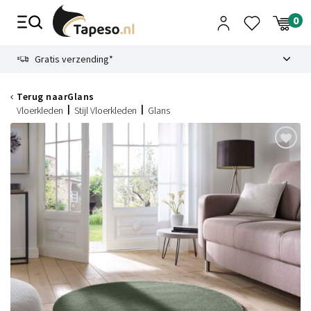
Skip
to
content
9.1
Gratis verzending*
Terug naar
Glans
Vloerkleden
Stijl Vloerkleden
Glans