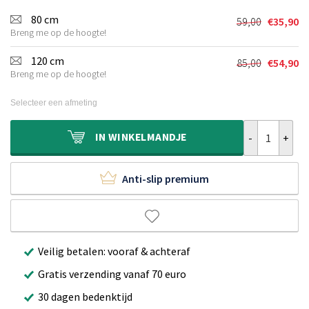
80 cm
59,00
€
35,90
Oorspronkel
Huidige
Breng me op de hoogte!
prijs
prijs
was:
is:
120 cm
85,00
€
54,90
Oorspronkel
Huidige
€59,00.
€35,90.
Breng me op de hoogte!
prijs
prijs
was:
is:
Selecteer een afmeting
€85,00.
€54,90.
Zacht rond vl
IN
WINKELMANDJE
Anti-slip premium
Veilig betalen: vooraf & achteraf
Gratis verzending vanaf 70 euro
30 dagen bedenktijd