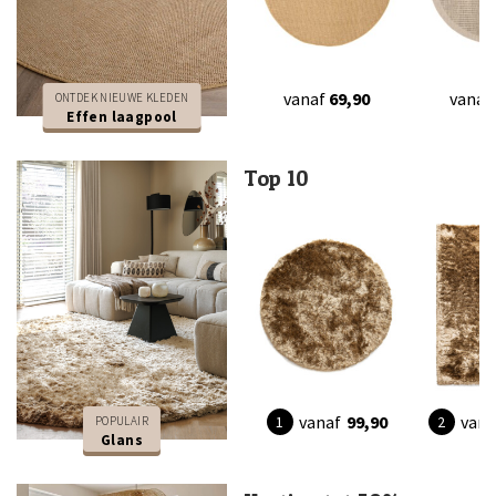
vanaf
69,90
vanaf
ONTDEK NIEUWE KLEDEN
Effen laagpool
Top 10
vanaf
99,90
vana
POPULAIR
Glans