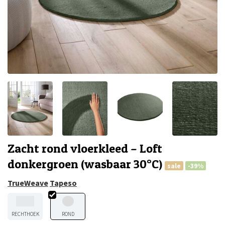
Zacht rond vloerkleed – Loft
donkergroen (wasbaar 30°C)
sale
-39%
TrueWeave
Tapeso
RECHTHOEK
ROND