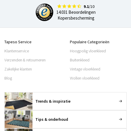
9.1
/10
14.031 Beoordelingen
Kopersbescherming
Tapeso Service
Populaire Categorieën
Klantenservice
Hoogpolig vloerkleed
Verzenden & retourneren
Buitenkleed
Zakelijke klanten
Vintage vloerkleed
Blog
Wollen vloerkleed
Trends & inspiratie
Tips & onderhoud