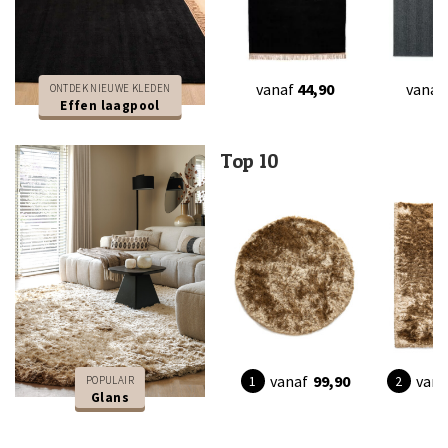
vanaf
44,90
vanaf
ONTDEK NIEUWE KLEDEN
Effen laagpool
Top 10
vanaf
99,90
vana
POPULAIR
Glans