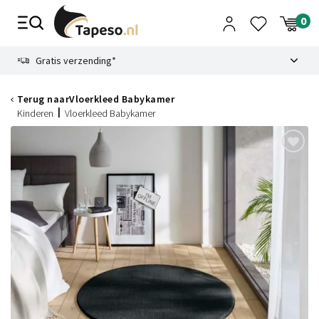
Skip
to
content
9.1
Gratis verzending*
Terug naar
Vloerkleed Babykamer
Kinderen
Vloerkleed Babykamer