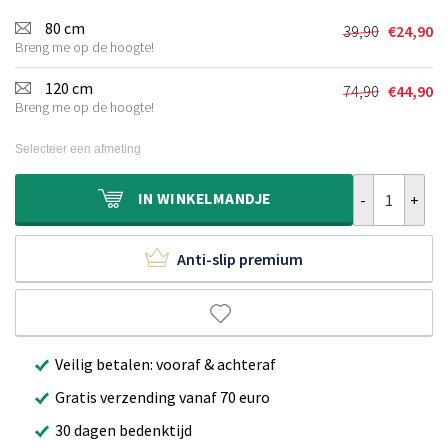
80 cm
39,90
€
24,90
Oorspronkel
Huidige
Breng me op de hoogte!
prijs
prijs
was:
is:
120 cm
74,90
€
44,90
Oorspronkel
Huidige
€39,90.
€24,90.
Breng me op de hoogte!
prijs
prijs
was:
is:
Selecteer een afmeting
€74,90.
€44,90.
Zacht rond vlo
IN
WINKELMANDJE
Anti-slip premium
Veilig betalen: vooraf & achteraf
Gratis verzending vanaf 70 euro
30 dagen bedenktijd