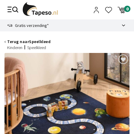
Skip
to
content
9.1
Gratis verzending*
Terug naar
Speelkleed
Kinderen
Speelkleed