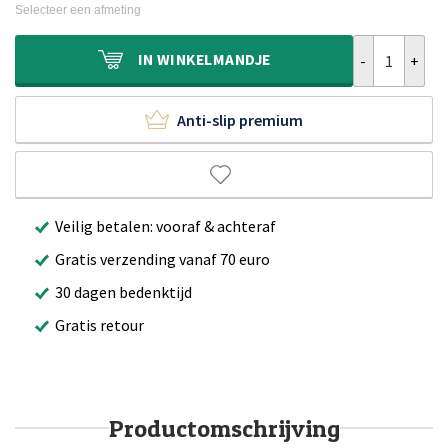
was:
is:
Selecteer een afmeting
€159,90.
€109,90.
Kindervloerkl
IN
WINKELMANDJE
Anti-slip premium
Veilig betalen: vooraf & achteraf
Gratis verzending vanaf 70 euro
30 dagen bedenktijd
Gratis retour
Productomschrijving