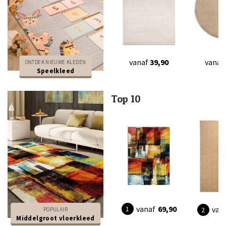
vanaf
39,90
vanaf
ONTDEK NIEUWE KLEDEN
Speelkleed
Top 10
vanaf
69,90
van
POPULAIR
Middelgroot vloerkleed