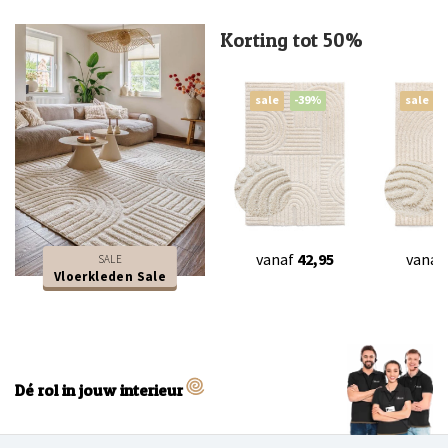
Korting tot 50%
sale
-39%
sale
vanaf
42,95
vanaf
SALE
Vloerkleden Sale
Dé rol in jouw interieur