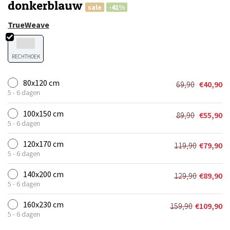
donkerblauw
sale
-41%
TrueWeave
RECHTHOEK
80x120 cm
69,90
€
40,90
Oorspronkel
Huidige
5 - 6 dagen
prijs
prijs
was:
is:
100x150 cm
89,90
€
55,90
Oorspronkel
Huidige
€69,90.
€40,90.
5 - 6 dagen
prijs
prijs
was:
is:
120x170 cm
119,90
€
79,90
Oorspronkel
Huidige
€89,90.
€55,90.
5 - 6 dagen
prijs
prijs
was:
is:
140x200 cm
129,90
€
89,90
Oorspronkel
Huidige
€119,90.
€79,90.
5 - 6 dagen
prijs
prijs
was:
is:
160x230 cm
159,90
€
109,90
Oorspronkeli
Huidige
€129,90.
€89,90.
5 - 6 dagen
prijs
prijs