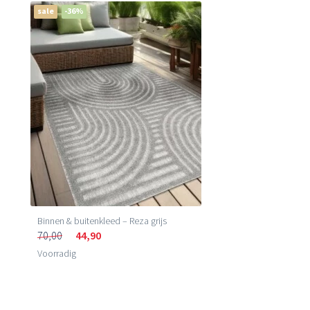
sale
-36%
Binnen & buitenkleed – Reza grijs
70,00
44,90
Voorradig