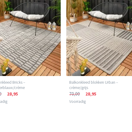
nkleed Bricks –
Balkonkleed blokken Urban –
erblauw/crème
crème/grijs
0
28,95
70,00
28,95
adig
Voorradig