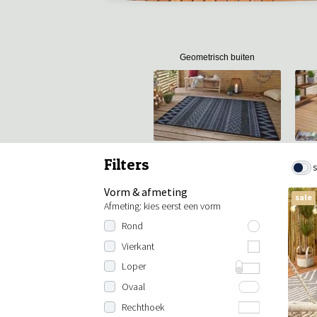
Geometrisch buiten
Filters
Vorm & afmeting
sale
Afmeting: kies eerst een vorm
Rond
80 cm rond
Vierkant
100 cm rond
100x100 cm
Loper
120 cm rond
120x120 cm
Lengte: 200 cm
Ovaal
140 cm rond
130x130 cm
Lengte: 230 cm
100x150 cm
Rechthoek