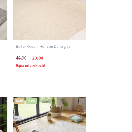
Buitenkleed – Horizon Dune grijs
49,90
29,90
Bijna uitverkocht
sale
-45%