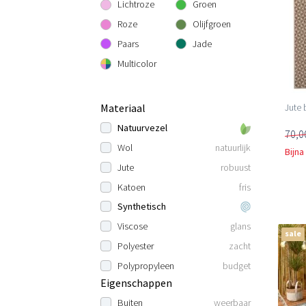
Lichtroze
Groen
Roze
Olijfgroen
Paars
Jade
Multicolor
Jute 
Materiaal
Natuurvezel
70,0
Wol
natuurlijk
Bijna
Jute
robuust
Katoen
fris
Synthetisch
Viscose
glans
sale
Polyester
zacht
Polypropyleen
budget
Eigenschappen
Buiten
weerbaar