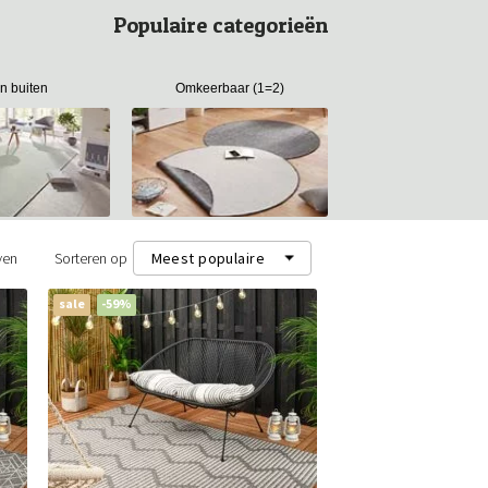
Populaire categorieën
en buiten
Omkeerbaar (1=2)
ven
Sorteren op
Meest populaire
sale
-59%
Meest populaire
Nieuwste
Laagste prijs (m²)
Hoogste prijs (m²)