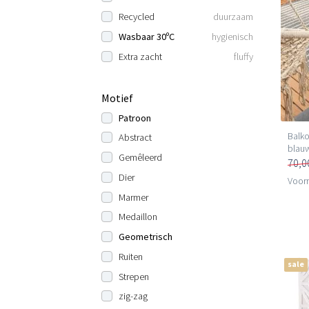
Recycled
duurzaam
Wasbaar 30ºC
hygienisch
Extra zacht
fluffy
Motief
Patroon
Balko
Abstract
blauw
Gemêleerd
70,0
Dier
Voorr
Marmer
Medaillon
Geometrisch
Ruiten
sale
Strepen
zig-zag