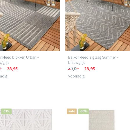
nkleed blokken Urban –
Balkonkleed zig zag Summer –
/grijs
blauwgrijs
0
28,95
70,00
28,95
adig
Voorradig
-31%
sale
-30%