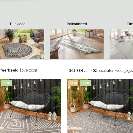
Tuinkleed
Balkonkleed
Eff
sfeerbeeld
overzicht
361-384
van
402
resultaten weergege
-59%
sale
-59%