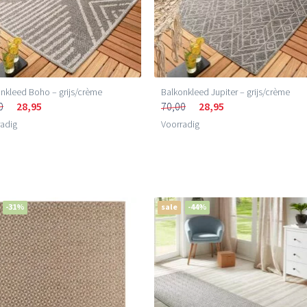
nkleed Boho – grijs/crème
Balkonkleed Jupiter – grijs/crème
0
28,95
70,00
28,95
adig
Voorradig
-31%
sale
-44%