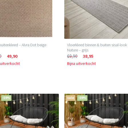
buitenkleed – Alvra Dot beige
Vloerkleed binnen & buiten sisal-look
Nature – grijs
0
49,90
69,90
38,95
 uitverkocht
Bijna uitverkocht
-59%
sale
-59%