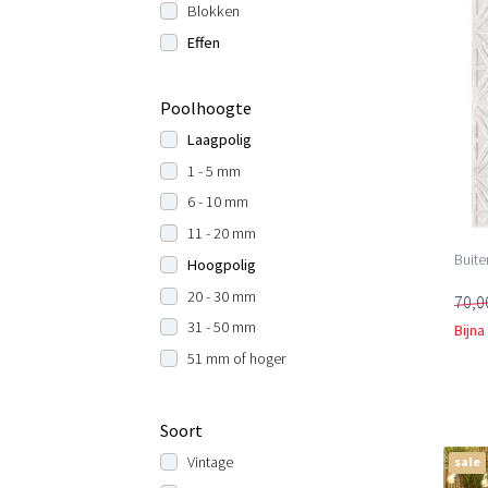
Blokken
Effen
Poolhoogte
Laagpolig
1 - 5 mm
6 - 10 mm
11 - 20 mm
Buite
Hoogpolig
20 - 30 mm
70,0
31 - 50 mm
Bijna
51 mm of hoger
Soort
Vintage
sale