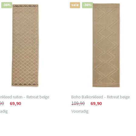
-36%
sale
-36%
nkleed ruiten – Retreat beige
Boho Balkonkleed – Retreat beige
90
69,90
109,90
69,90
adig
Voorradig