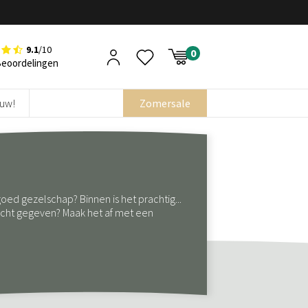
9.1
/10
Beoordelingen
euw!
Zomersale
goed gezelschap? Binnen is het prachtig...
acht gegeven? Maak het af met een