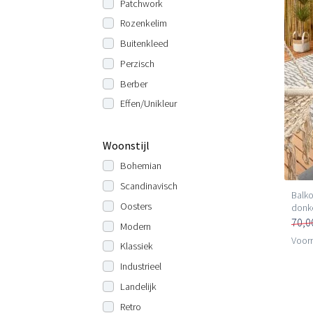
Patchwork
Rozenkelim
Buitenkleed
Perzisch
Berber
Effen/Unikleur
Woonstijl
Bohemian
Scandinavisch
Balko
Oosters
donk
70,0
Modern
Voorr
Klassiek
Industrieel
Landelijk
Retro