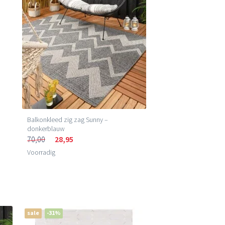
Balkonkleed zig zag Sunny –
donkerblauw
70,00
28,95
Voorradig
sale
-31%