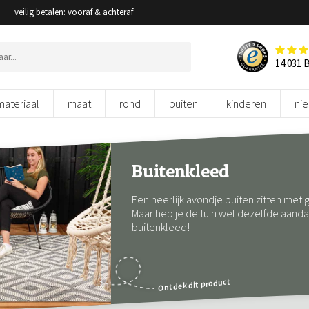
veilig betalen: vooraf & achteraf
14.031 
materiaal
maat
rond
buiten
kinderen
ni
Buitenkleed
Een heerlijk avondje buiten zitten met 
Maar heb je de tuin wel dezelfde aand
buitenkleed!
Ontdek dit product