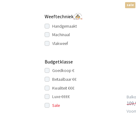
sale
Weeftechniek
Handgemaakt
Machinaal
Vlakweef
Budgetklasse
Goedkoop €
Betaalbaar €€
Kwaliteit €€€
Luxe €€€€
Balko
109,
Sale
Voorr