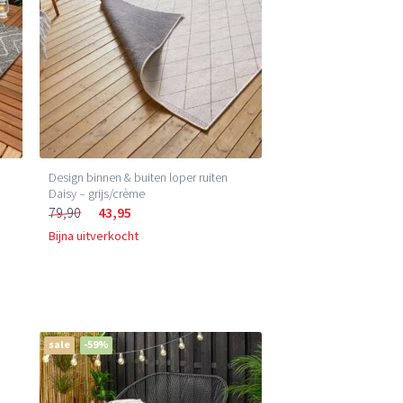
Design binnen & buiten loper ruiten
Daisy – grijs/crème
79,90
43,95
Bijna uitverkocht
sale
-59%