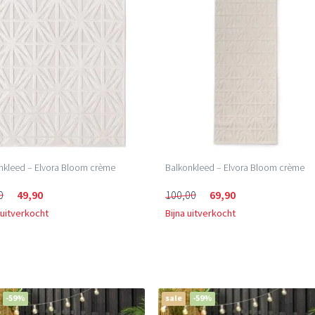
nkleed – Elvora Bloom crème
Balkonkleed – Elvora Bloom crème
0
49,90
100,00
69,90
 uitverkocht
Bijna uitverkocht
-59%
sale
-59%