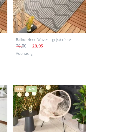
Balkonkleed Waves – grijs/crème
70,00
28,95
Voorradig
sale
-40%