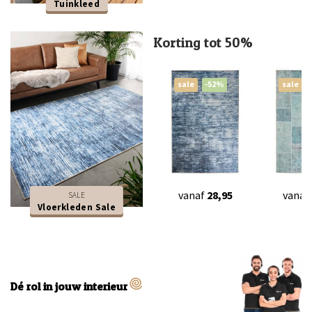
Tuinkleed
Korting tot 50%
sale
-52%
sale
vanaf
28,95
vanaf
SALE
Vloerkleden Sale
Dé rol in jouw interieur