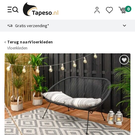
Skip
to
content
9.1
Gratis verzending*
Terug naar
Vloerkleden
Vloerkleden