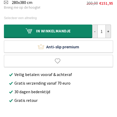
was:
is:
280x380 cm
300,00
€
151,95
Oorspronkeli
Huidige
€230,00.
€120,95.
Breng me op de hoogte!
prijs
prijs
was:
is:
Selecteer een afmeting
€300,00.
€151,95.
Buitenkleed ru
IN
WINKELMANDJE
Anti-slip premium
Veilig betalen: vooraf & achteraf
Gratis verzending vanaf 70 euro
30 dagen bedenktijd
Gratis retour