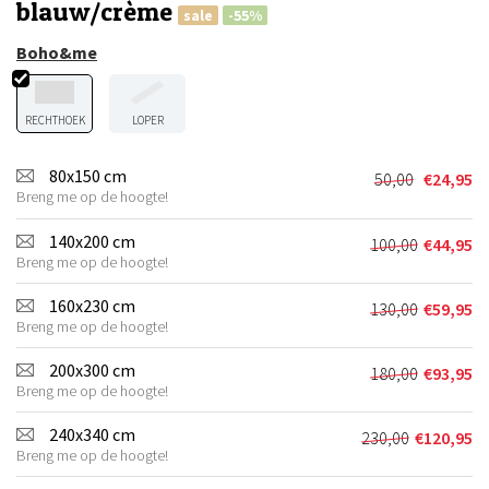
blauw/crème
sale
-55%
Boho&me
RECHTHOEK
LOPER
80x150 cm
50,00
€
24,95
Oorspronkel
Huidige
Breng me op de hoogte!
prijs
prijs
was:
is:
140x200 cm
100,00
€
44,95
Oorspronkel
Huidige
€50,00.
€24,95.
Breng me op de hoogte!
prijs
prijs
was:
is:
160x230 cm
130,00
€
59,95
Oorspronkel
Huidige
€100,00.
€44,95.
Breng me op de hoogte!
prijs
prijs
was:
is:
200x300 cm
180,00
€
93,95
Oorspronkel
Huidige
€130,00.
€59,95.
Breng me op de hoogte!
prijs
prijs
was:
is:
240x340 cm
230,00
€
120,95
Oorspronkeli
Huidige
€180,00.
€93,95.
Breng me op de hoogte!
prijs
prijs