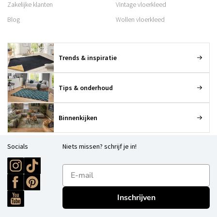
Zakelijke klanten
Vintage vloerkleed
Blog
Wollen vloerkleed
Trends & inspiratie
Tips & onderhoud
Binnenkijken
Socials
Niets missen? schrijf je in!
E-mailadres
Inschrijven