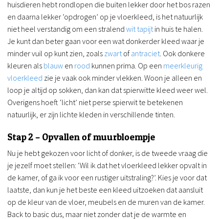
huisdieren hebt rondlopen die buiten lekker door het bos razen
en daarna lekker ‘opdrogen’ op je vloerkleed, is het natuurlijk
niet heel verstandig om een stralend
wit tapijt
in huis te halen.
Je kunt dan beter gaan voor een wat donkerder kleed waar je
minder vuil op kunt zien, zoals
zwart
of
antraciet
. Ook donkere
kleuren als
blauw
en
rood
kunnen prima. Op een
meerkleurig
vloerkleed
zie je vaak ook minder vlekken. Woon je alleen en
loop je altijd op sokken, dan kan dat spierwitte kleed weer wel.
Overigens hoeft ‘licht’ niet perse spierwit te betekenen
natuurlijk, er zijn lichte kleden in verschillende tinten.
Stap 2 – Opvallen of muurbloempje
Nu je hebt gekozen voor licht of donker, is de tweede vraag die
je jezelf moet stellen: ‘Wil ik dat het vloerkleed lekker opvalt in
de kamer, of ga ik voor een rustiger uitstraling?’. Kies je voor dat
laatste, dan kun je het beste een kleed uitzoeken dat aansluit
op de kleur van de vloer, meubels en de muren van de kamer.
Back to basic dus, maar niet zonder dat je de warmte en