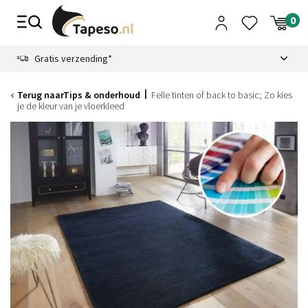
Skip
to
content
9.1
Gratis verzending*
Terug naar
Tips & onderhoud
Felle tinten of back to basic; Zo kies
je de kleur van je vloerkleed