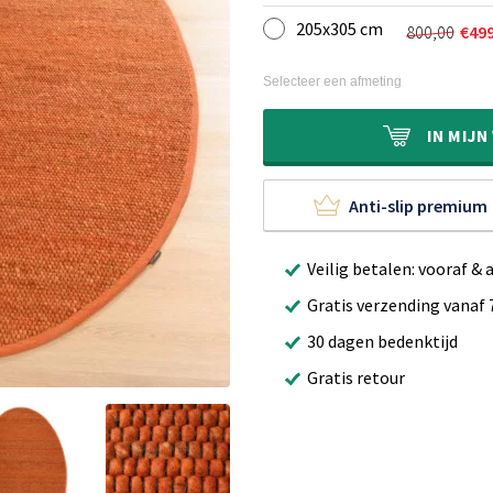
€300,00.
€189,90.
prijs
prijs
205x305 cm
800,00
€
49
was:
is:
Oorspron
Huidige
€480,00.
€299,90.
prijs
prijs
was:
is:
Selecteer een afmeting
€800,00.
€499,90.
IN
MIJN
Anti-slip premium
Veilig betalen: vooraf & 
Gratis verzending vanaf 
30 dagen bedenktijd
Gratis retour