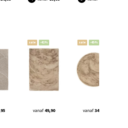
sale
-41%
sale
-45%
,95
vanaf
49,90
vanaf
34,90