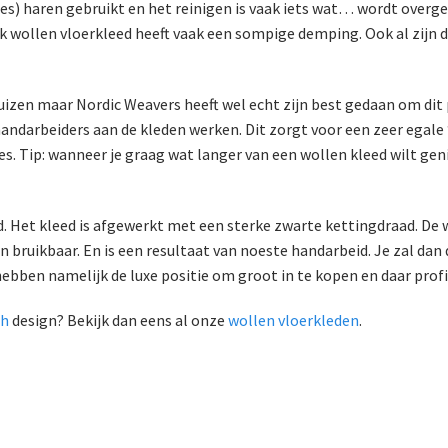
jes) haren gebruikt en het reinigen is vaak iets wat… wordt over
k wollen vloerkleed heeft vaak een sompige demping. Ook al zijn 
e pluizen maar Nordic Weavers heeft wel echt zijn best gedaan om di
darbeiders aan de kleden werken. Dit zorgt voor een zeer egale ‘f
es. Tip: wanneer je graag wat langer van een wollen kleed wilt ge
d. Het kleed is afgewerkt met een sterke zwarte kettingdraad. De 
en bruikbaar. En is een resultaat van noeste handarbeid. Je zal dan
ebben namelijk de luxe positie om groot in te kopen en daar profite
ch
design? Bekijk dan eens al onze
wollen vloerkleden
.