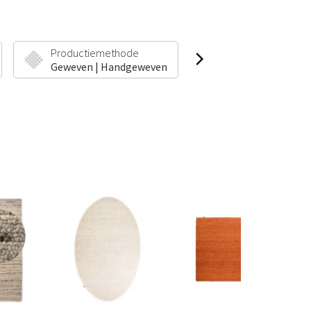
Productiemethode
Poolhoogte & Gew
Geweven | Handgeweven
13 mm | 3100 g/