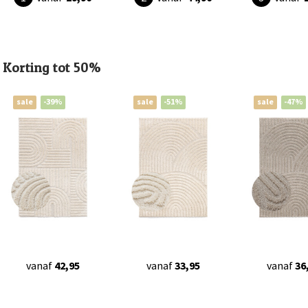
Korting tot 50%
sale
-39%
sale
-51%
sale
-47%
vanaf
42,95
vanaf
33,95
vanaf
36