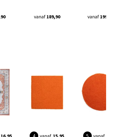
,90
vanaf
189,90
vanaf
199,90
116,95
vanaf
15,95
vanaf
26,95