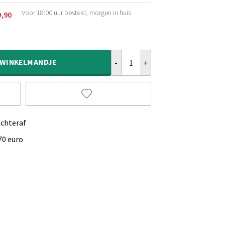
Voor 18:00 uur besteld, morgen in huis
9,90
kelijke
Wollen vloerkleed ovaal - Lett co
WINKELMANDJE
achteraf
70 euro