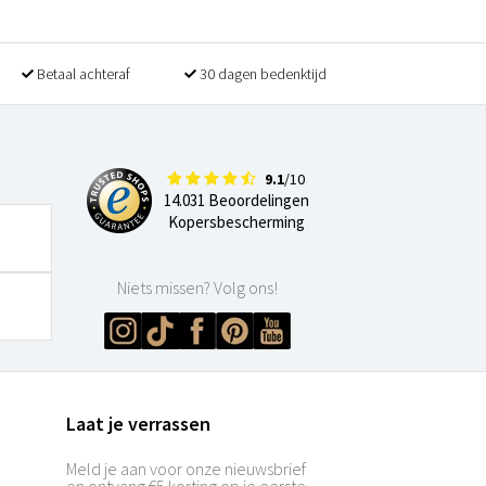
Betaal achteraf
30 dagen bedenktijd
9.1
/10
14.031 Beoordelingen
Kopersbescherming
Niets missen? Volg ons!
Laat je verrassen
Meld je aan voor onze nieuwsbrief
en ontvang €5 korting op je eerste