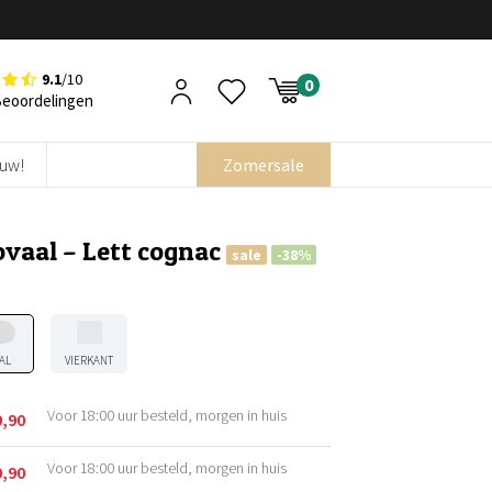
9.1
/10
Beoordelingen
euw!
Zomersale
ovaal – Lett cognac
sale
-38%
AL
VIERKANT
Voor 18:00 uur besteld, morgen in huis
9,90
kelijke
Voor 18:00 uur besteld, morgen in huis
9,90
kelijke