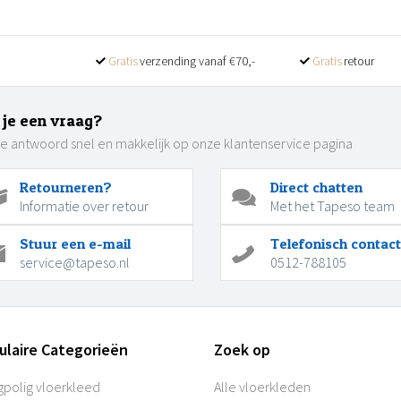
Gratis
verzending vanaf €70,-
Gratis
retour
 je een vraag?
je antwoord snel en makkelijk op onze klantenservice pagina
Retourneren?
Direct chatten
Informatie over retour
Met het Tapeso team
Stuur een e-mail
Telefonisch contact
service@tapeso.nl
0512-788105
ulaire Categorieën
Zoek op
polig vloerkleed
Alle vloerkleden