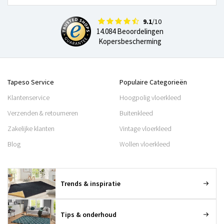
9.1
/10
14.084 Beoordelingen
Kopersbescherming
Tapeso Service
Populaire Categorieën
Klantenservice
Hoogpolig vloerkleed
Verzenden & retourneren
Buitenkleed
Zakelijke klanten
Vintage vloerkleed
Blog
Wollen vloerkleed
Trends & inspiratie
Tips & onderhoud