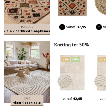
vanaf
37,95
van
POPULAIR
klein vloerkleed slaapkamer
Korting tot 50%
sale
-39%
sale
vanaf
42,95
vanaf
SALE
Vloerkleden Sale