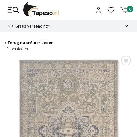
Skip
to
content
9.1
Gratis verzending*
Terug naar
Vloerkleden
Vloerkleden