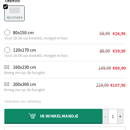
RECHTHOEK
80x150 cm
59,90
€
26,95
Oorspronkel
Huidige
Voor 18:00 uur besteld, morgen in huis
prijs
prijs
was:
is:
120x170 cm
89,90
€
39,95
Oorspronkel
Huidige
€59,90.
€26,95.
Voor 18:00 uur besteld, morgen in huis
prijs
prijs
was:
is:
160x230 cm
149,90
€
69,90
Oorspronkel
Huidige
€89,90.
€39,95.
Breng me op de hoogte!
prijs
prijs
was:
is:
200x300 cm
219,90
€
107,95
Oorspronkeli
Huidige
€149,90.
€69,90.
Breng me op de hoogte!
prijs
prijs
was:
is:
Selecteer een afmeting
€219,90.
€107,95.
Vintage vloerk
IN
WINKELMANDJE