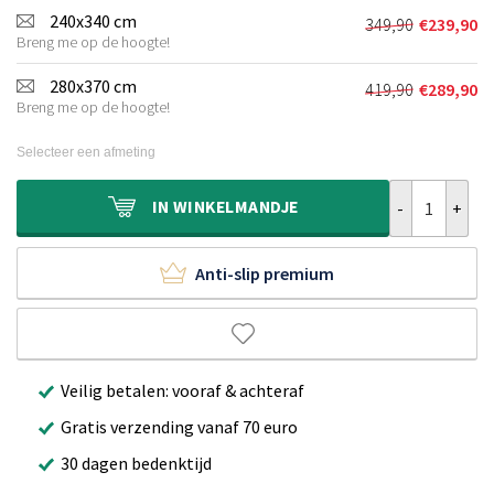
was:
is:
240x340 cm
349,90
€
239,90
Oorspronkeli
Huidige
€249,90.
€169,90.
Breng me op de hoogte!
prijs
prijs
was:
is:
280x370 cm
419,90
€
289,90
Oorspronkeli
Huidige
€349,90.
€239,90.
Breng me op de hoogte!
prijs
prijs
was:
is:
Selecteer een afmeting
€419,90.
€289,90.
Scandinavisch 
IN
WINKELMANDJE
Anti-slip premium
Veilig betalen: vooraf & achteraf
Gratis verzending vanaf 70 euro
30 dagen bedenktijd