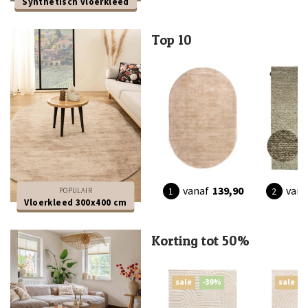
Synthetisch vloerkleed
Top 10
vanaf
139,90
vana
POPULAIR
Vloerkleed 300x400 cm
Korting tot 50%
sale
-39%
sale