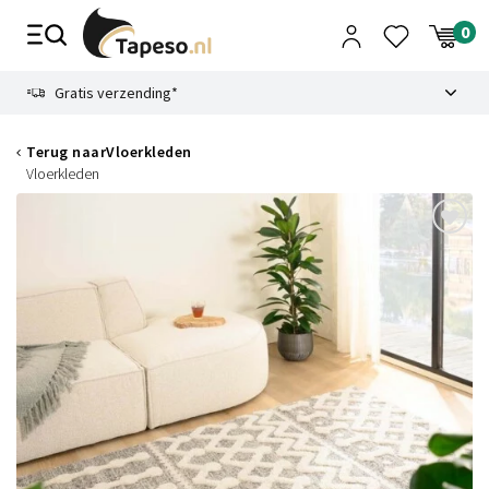
Skip
to
content
9.1
Gratis verzending*
Terug naar
Vloerkleden
Vloerkleden