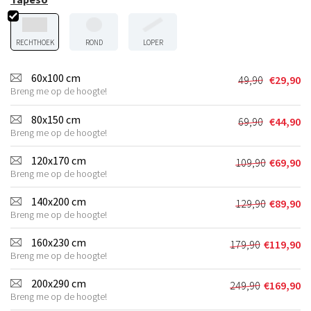
RECHTHOEK
ROND
LOPER
60x100 cm
49,90
€
29,90
Oorspronkel
Huidige
Breng me op de hoogte!
prijs
prijs
was:
is:
80x150 cm
69,90
€
44,90
Oorspronkel
Huidige
€49,90.
€29,90.
Breng me op de hoogte!
prijs
prijs
was:
is:
120x170 cm
109,90
€
69,90
Oorspronkel
Huidige
€69,90.
€44,90.
Breng me op de hoogte!
prijs
prijs
was:
is:
140x200 cm
129,90
€
89,90
Oorspronkel
Huidige
€109,90.
€69,90.
Breng me op de hoogte!
prijs
prijs
was:
is:
160x230 cm
179,90
€
119,90
Oorspronkeli
Huidige
€129,90.
€89,90.
Breng me op de hoogte!
prijs
prijs
was:
is:
200x290 cm
249,90
€
169,90
Oorspronkeli
Huidige
€179,90.
€119,90.
Breng me op de hoogte!
prijs
prijs