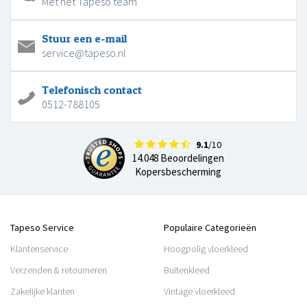
Met het Tapeso team
Stuur een e-mail
service@tapeso.nl
Telefonisch contact
0512-788105
9.1
/10
14.048 Beoordelingen
Kopersbescherming
Tapeso Service
Populaire Categorieën
Klantenservice
Hoogpolig vloerkleed
Verzenden & retourneren
Buitenkleed
Zakelijke klanten
Vintage vloerkleed