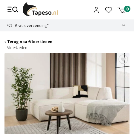
Skip
to
content
9.1
Gratis verzending*
Terug naar
Vloerkleden
Vloerkleden