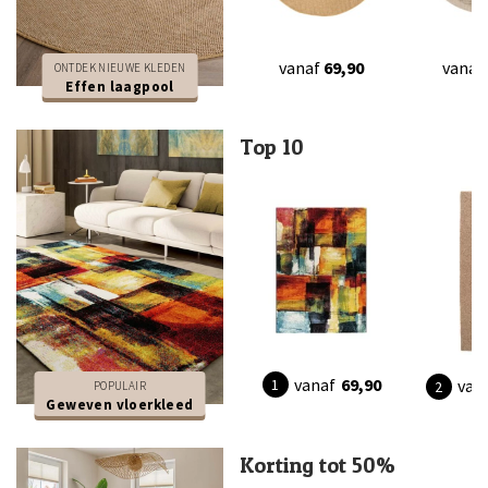
vanaf
69,90
vanaf
ONTDEK NIEUWE KLEDEN
Effen laagpool
Top 10
vanaf
69,90
van
POPULAIR
Geweven vloerkleed
Korting tot 50%