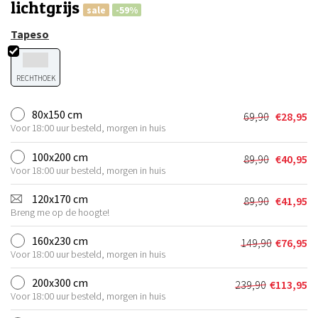
lichtgrijs
sale
-59%
Tapeso
RECHTHOEK
80x150 cm
69,90
€
28,95
Oorspronkel
Huidige
Voor 18:00 uur besteld, morgen in huis
prijs
prijs
was:
is:
100x200 cm
89,90
€
40,95
Oorspronkel
Huidige
€69,90.
€28,95.
Voor 18:00 uur besteld, morgen in huis
prijs
prijs
was:
is:
120x170 cm
89,90
€
41,95
Oorspronkel
Huidige
€89,90.
€40,95.
Breng me op de hoogte!
prijs
prijs
was:
is:
160x230 cm
149,90
€
76,95
Oorspronkel
Huidige
€89,90.
€41,95.
Voor 18:00 uur besteld, morgen in huis
prijs
prijs
was:
is:
200x300 cm
239,90
€
113,95
Oorspronkeli
Huidige
€149,90.
€76,95.
Voor 18:00 uur besteld, morgen in huis
prijs
prijs