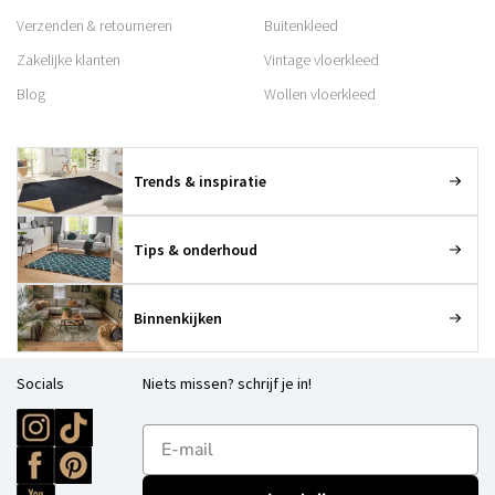
Verzenden & retourneren
Buitenkleed
Zakelijke klanten
Vintage vloerkleed
Blog
Wollen vloerkleed
Trends & inspiratie
Tips & onderhoud
Binnenkijken
Socials
Niets missen? schrijf je in!
E-mailadres