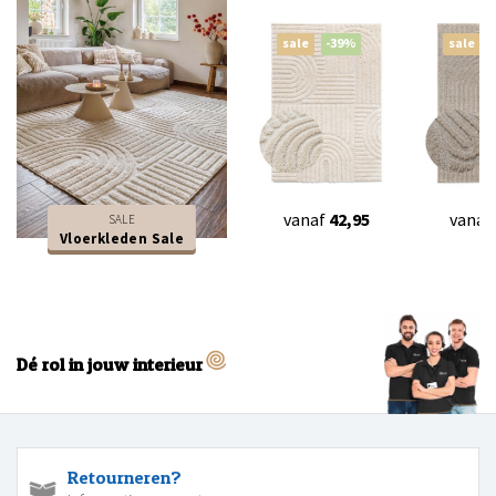
sale
-39%
sale
vanaf
42,95
vanaf
SALE
Vloerkleden Sale
Dé rol in jouw interieur
Retourneren?