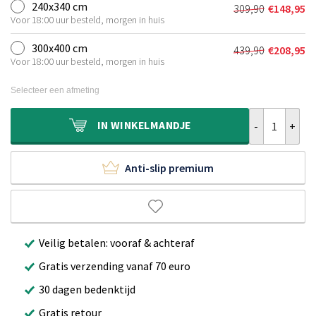
was:
is:
240x340 cm
309,90
€
148,95
Oorspronkeli
Huidige
€239,90.
€113,95.
Voor 18:00 uur besteld, morgen in huis
prijs
prijs
was:
is:
300x400 cm
439,90
€
208,95
Oorspronkeli
Huidige
€309,90.
€148,95.
Voor 18:00 uur besteld, morgen in huis
prijs
prijs
was:
is:
Selecteer een afmeting
€439,90.
€208,95.
Scandinavisch 
IN
WINKELMANDJE
Anti-slip premium
Veilig betalen: vooraf & achteraf
Gratis verzending vanaf 70 euro
30 dagen bedenktijd
Gratis retour