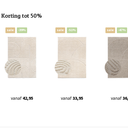
Korting tot 50%
sale
-39%
sale
-51%
sale
-47%
vanaf
42,95
vanaf
33,95
vanaf
36