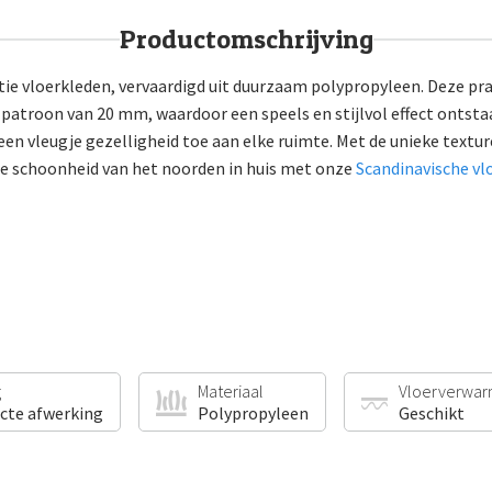
Productomschrijving
ie vloerkleden, vervaardigd uit duurzaam polypropyleen. Deze pr
troon van 20 mm, waardoor een speels en stijlvol effect ontstaat
en vleugje gezelligheid toe aan elke ruimte. Met de unieke texture
 de schoonheid van het noorden in huis met onze
Scandinavische vl
g
Materiaal
Vloerverwar
ecte afwerking
Polypropyleen
Geschikt