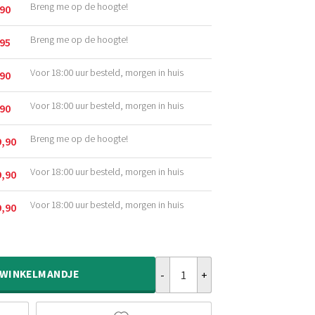
Breng me op de hoogte!
,90
kelijke
Breng me op de hoogte!
,95
kelijke
Voor 18:00 uur besteld, morgen in huis
,90
kelijke
Voor 18:00 uur besteld, morgen in huis
,90
kelijke
Breng me op de hoogte!
9,90
kelijke
Voor 18:00 uur besteld, morgen in huis
9,90
kelijke
Voor 18:00 uur besteld, morgen in huis
9,90
kelijke
Scandinavisch vloerkleed - Arc Ed
WINKELMANDJE