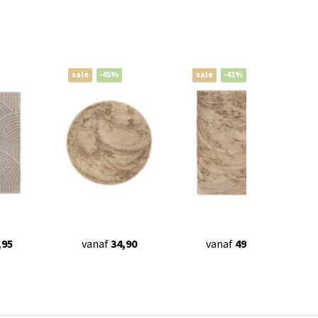
sale
-45%
sale
-41%
,95
vanaf
34,90
vanaf
49,90