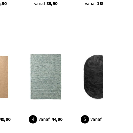
,90
vanaf
89,90
vanaf
189,90
49,90
vanaf
44,90
vanaf
74,90