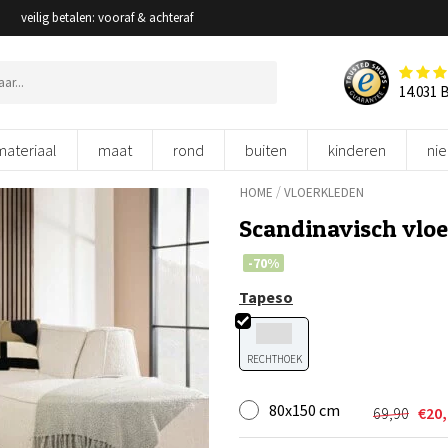
veilig betalen: vooraf & achteraf
14.031 
materiaal
maat
rond
buiten
kinderen
ni
/
HOME
VLOERKLEDEN
Scandinavisch vloe
-70%
Tapeso
RECHTHOEK
80x150 cm
69,90
€
20
Oorspron
Huidige
prijs
prijs