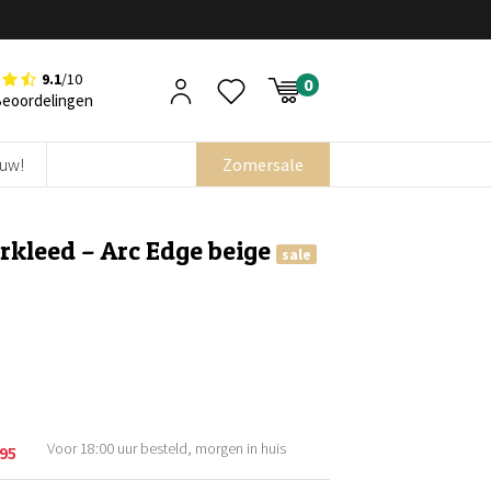
9.1
/10
Beoordelingen
euw!
Zomersale
rkleed – Arc Edge beige
sale
Voor 18:00 uur besteld, morgen in huis
,95
kelijke