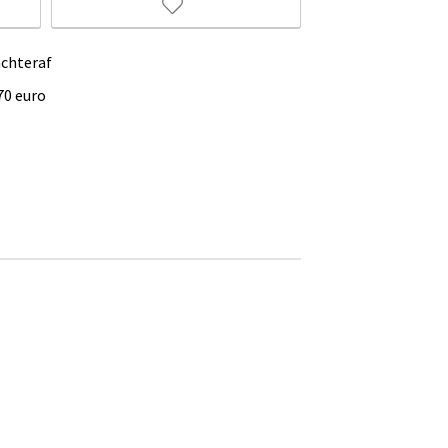
achteraf
70 euro