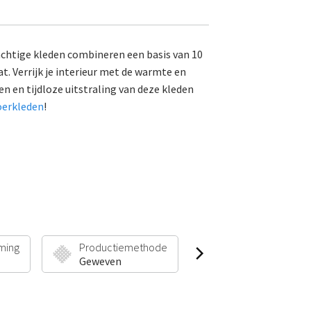
achtige kleden combineren een basis van 10
. Verrijk je interieur met de warmte en
n en tijdloze uitstraling van deze kleden
oerkleden
!
ming
Productiemethode
Poolhoogte & Gew
Geweven
20 mm | 2200 g/