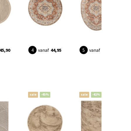
45,90
vanaf
44,95
vanaf
32,95
sale
-45%
sale
-41%