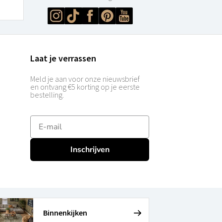
Laat je verrassen
Meld je aan voor onze nieuwsbrief
en ontvang €5 korting op je eerste
bestelling.
E-mailadres
Inschrijven
Binnenkijken