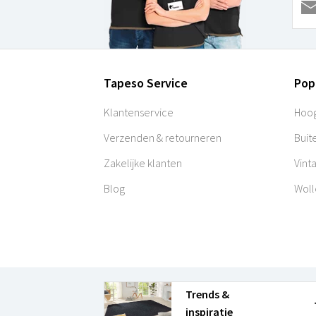
Tapeso Service
Pop
Klantenservice
Hoog
Verzenden & retourneren
Buit
Zakelijke klanten
Vint
Blog
Woll
Trends &
inspiratie