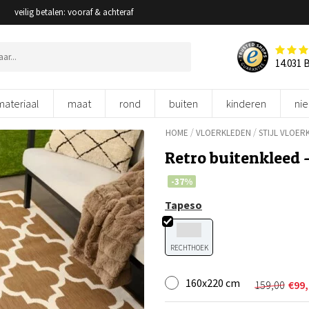
veilig betalen: vooraf & achteraf
14.031 
materiaal
maat
rond
buiten
kinderen
ni
/
/
HOME
VLOERKLEDEN
STIJL VLOER
Retro buitenkleed 
-37%
Tapeso
RECHTHOEK
160x220 cm
159,00
€
99
Oorspron
Huidige
prijs
prijs