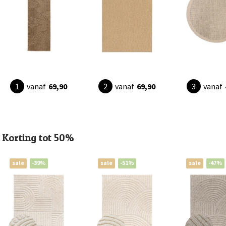
vanaf
69,90
vanaf
69,90
vanaf
Korting tot 50%
sale
-39%
sale
-51%
sale
-47%