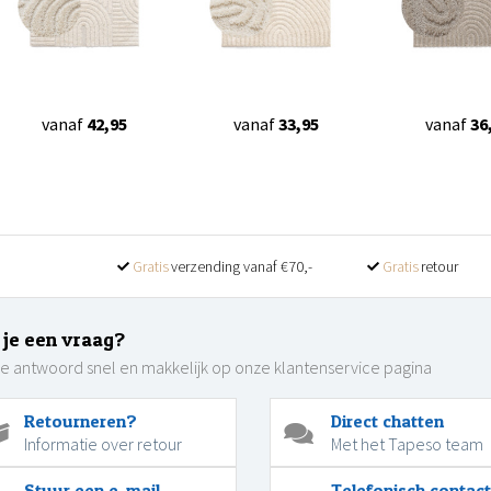
vanaf
42,95
vanaf
33,95
vanaf
36
Gratis
verzending vanaf €70,-
Gratis
retour
 je een vraag?
je antwoord snel en makkelijk op onze klantenservice pagina
Retourneren?
Direct chatten
Informatie over retour
Met het Tapeso team
Stuur een e-mail
Telefonisch contact