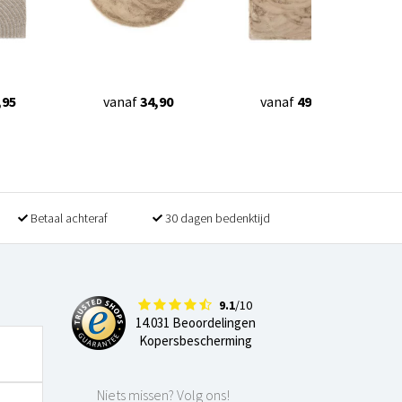
,95
vanaf
34,90
vanaf
49,90
Betaal achteraf
30 dagen bedenktijd
9.1
/10
14.031 Beoordelingen
Kopersbescherming
Niets missen? Volg ons!