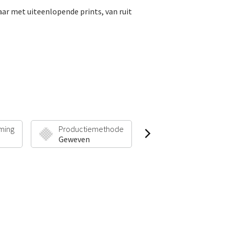
aar met uiteenlopende prints, van ruit
ming
Productiemethode
Poolhoogte & Gew
Geweven
4 mm | 1150 g/m²