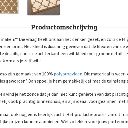
Productomschrijving
aken?” Die vraag heeft ons aan het denken gezet, en zo is de Fli
n een print. Het kleed is dusdanig geweven dat de kleuren van de e
e details, dan is de achterkant een wit kleed met groene details. Z
k om als je zelf wilt!
apeso zijn gemaakt van 100%
polypropyleen
. Dit materiaal is weer
d vies geworden? Dan spoel je hem gemakkelijk af met de tuinslang e
 en vind je het zonde dat je dan niet kunt genieten van dat pracht
elijk ook prachtig binnenshuis, en zijn ideaal voor gezinnen met 
maar ook nog eens heerlijk zacht. Het productieproces van dit ma
lijke prijzen kunnen aanbieden. Wel zo lekker voor jouw portemo