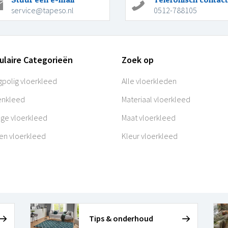
service@tapeso.nl
0512-788105
ulaire Categorieën
Zoek op
polig vloerkleed
Alle vloerkleden
enkleed
Materiaal vloerkleed
age vloerkleed
Maat vloerkleed
en vloerkleed
Kleur vloerkleed
Tips & onderhoud