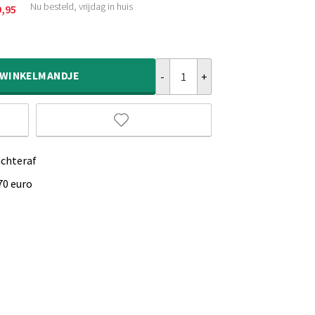
Nu besteld, vrijdag in huis
9,95
kelijke
Retro buitenkleed - Flip Lucky lic
WINKELMANDJE
achteraf
70 euro