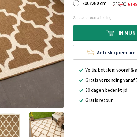
200x280 cm
was:
is:
239,00
€
14
Oorspron
Huidige
€159,00.
€99,90.
prijs
prijs
was:
is:
Selecteer een afmeting
€239,00.
€149,95.
IN
MIJN
Anti-slip premium
Veilig betalen: vooraf & 
Gratis verzending vanaf 
30 dagen bedenktijd
Gratis retour