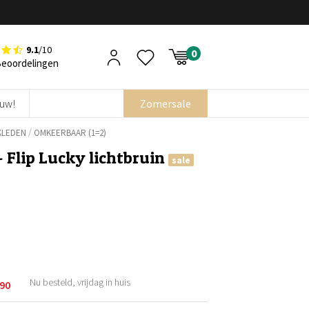
9.1
/10
Beoordelingen
euw!
Zomersale
/
KLEDEN
OMKEERBAAR (1=2)
– Flip Lucky lichtbruin
sale
Nu besteld, vrijdag in huis
,90
kelijke