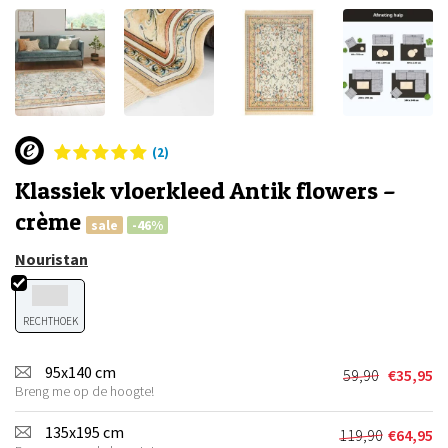
(2)
Klassiek vloerkleed Antik flowers –
crème
sale
-46%
Nouristan
RECHTHOEK
95x140 cm
59,90
€
35,95
Oorspronkel
Huidige
Breng me op de hoogte!
prijs
prijs
was:
is:
135x195 cm
119,90
€
64,95
Oorspronkel
Huidige
€59,90.
€35,95.