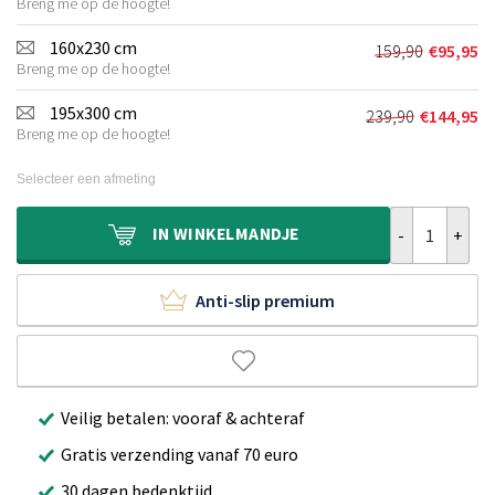
Breng me op de hoogte!
prijs
prijs
was:
is:
160x230 cm
159,90
€
95,95
Oorspronkel
Huidige
€119,90.
€64,95.
Breng me op de hoogte!
prijs
prijs
was:
is:
195x300 cm
239,90
€
144,95
Oorspronkeli
Huidige
€159,90.
€95,95.
Breng me op de hoogte!
prijs
prijs
was:
is:
Selecteer een afmeting
€239,90.
€144,95.
Klassiek vloer
IN
WINKELMANDJE
Anti-slip premium
Veilig betalen: vooraf & achteraf
Gratis verzending vanaf 70 euro
30 dagen bedenktijd