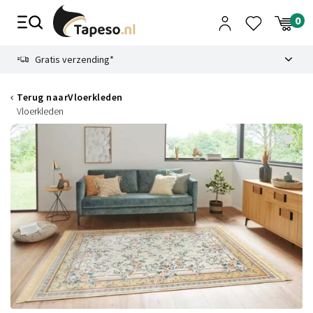
Skip
to
content
9.1
Gratis verzending*
Terug naar
Vloerkleden
Vloerkleden