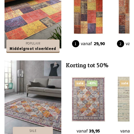
vanaf
29,90
van
POPULAIR
Middelgroot vloerkleed
Korting tot 50%
sale
-43%
sale
vanaf
39,95
vanaf
SALE