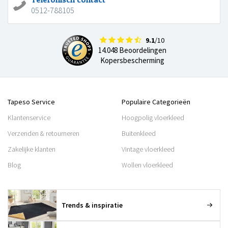
0512-788105
9.1
/10
14.048 Beoordelingen
Kopersbescherming
Tapeso Service
Populaire Categorieën
Klantenservice
Hoogpolig vloerkleed
Verzenden & retourneren
Buitenkleed
Zakelijke klanten
Vintage vloerkleed
Blog
Wollen vloerkleed
Trends & inspiratie