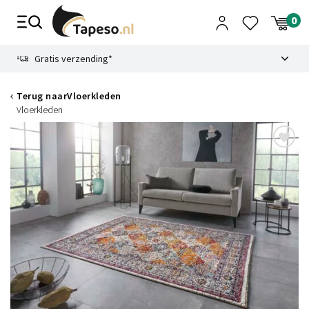
Skip
to
content
9.1
Gratis verzending*
Terug naar
Vloerkleden
Vloerkleden