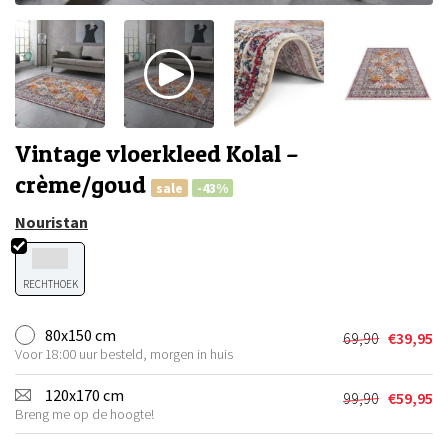
Vintage vloerkleed Kolal –
crème/goud
sale
-43%
Nouristan
RECHTHOEK
80x150 cm
69,90
€
39,95
Oorspronkel
Huidige
Voor 18:00 uur besteld, morgen in huis
prijs
prijs
was:
is:
120x170 cm
99,90
€
59,95
Oorspronkel
Huidige
€69,90.
€39,95.
Breng me op de hoogte!
prijs
prijs