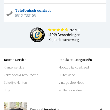
Telefonisch contact
0512-788105
9.1
/10
14.099 Beoordelingen
Kopersbescherming
Tapeso Service
Populaire Categorieën
Klantenservice
Hoogpolig vloerkleed
Verzenden & retourneren
Buitenkleed
Zakelijke klanten
Vintage vloerkleed
Blog
Wollen vloerkleed
Trends & inspiratie