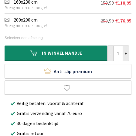
was:
is:
160x230 cm
199,90
€
118,95
Oorspronkeli
Huidige
€99,90.
€59,95.
Breng me op de hoogte!
prijs
prijs
was:
is:
200x290 cm
299,90
€
176,95
Oorspronkeli
Huidige
€199,90.
€118,95.
Breng me op de hoogte!
prijs
prijs
was:
is:
Selecteer een afmeting
€299,90.
€176,95.
Vintage vloer
IN
WINKELMANDJE
Anti-slip premium
Veilig betalen: vooraf & achteraf
Gratis verzending vanaf 70 euro
30 dagen bedenktijd
Gratis retour