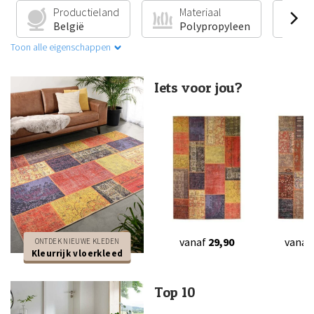
Productieland
Materiaal
V
België
Polypropyleen
G
Toon alle eigenschappen
Iets voor jou?
vanaf
29,90
vanaf
ONTDEK NIEUWE KLEDEN
Kleurrijk vloerkleed
Top 10