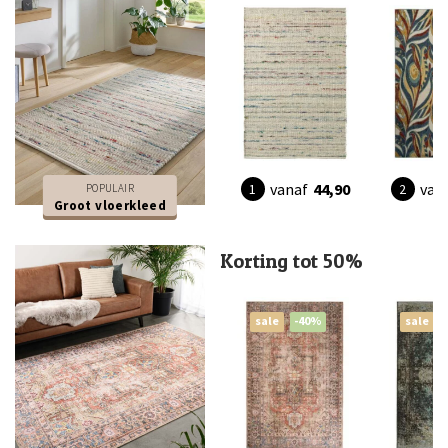
vanaf
44,90
van
POPULAIR
Groot vloerkleed
Korting tot 50%
sale
-40%
sale