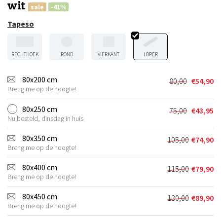
wit
sale
-41%
Tapeso
RECHTHOEK
ROND
VIERKANT
LOPER
80x200 cm
80,00
€
54,90
Oorspronkel
Huidige
Breng me op de hoogte!
prijs
prijs
was:
is:
80x250 cm
75,00
€
43,95
Oorspronkel
Huidige
€80,00.
€54,90.
Nu besteld, dinsdag in huis
prijs
prijs
was:
is:
80x350 cm
105,00
€
74,90
Oorspronkel
Huidige
€75,00.
€43,95.
Breng me op de hoogte!
prijs
prijs
was:
is:
80x400 cm
115,00
€
79,90
Oorspronkel
Huidige
€105,00.
€74,90.
Breng me op de hoogte!
prijs
prijs
was:
is:
80x450 cm
130,00
€
89,90
Oorspronkel
Huidige
€115,00.
€79,90.
Breng me op de hoogte!
prijs
prijs