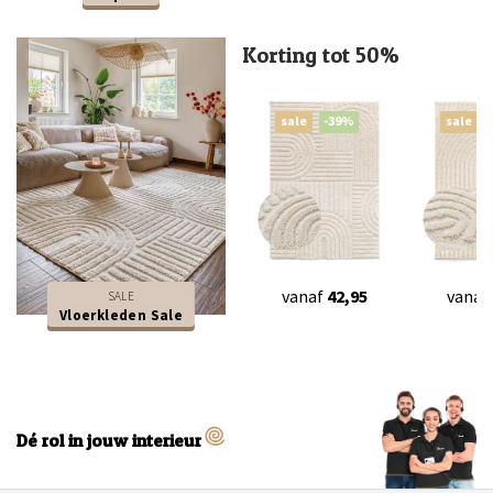
Korting tot 50%
sale
-39%
sale
vanaf
42,95
vanaf
SALE
Vloerkleden Sale
Dé rol in jouw interieur