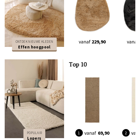
vanaf
229,90
vanaf
ONTDEK NIEUWE KLEDEN
Effen hoogpool
Top 10
vanaf
69,90
van
POPULAIR
Lopers