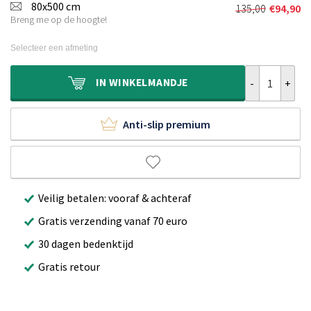
was:
is:
80x500 cm
135,00
€
94,90
Oorspronkel
Huidige
€130,00.
€89,90.
Breng me op de hoogte!
prijs
prijs
was:
is:
Selecteer een afmeting
€135,00.
€94,90.
Hoogpolige lop
IN
WINKELMANDJE
Anti-slip premium
Veilig betalen: vooraf & achteraf
Gratis verzending vanaf 70 euro
30 dagen bedenktijd
Gratis retour