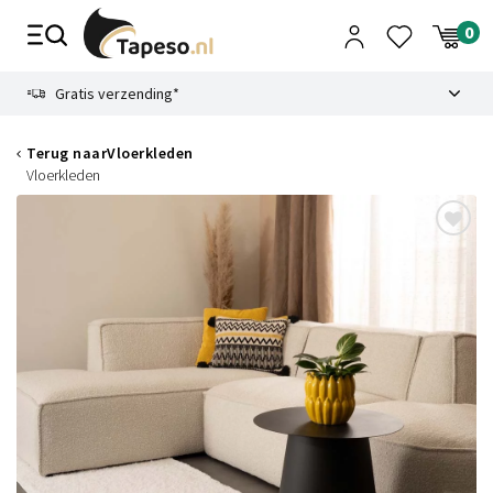
Skip
to
content
9.1
Gratis verzending*
Terug naar
Vloerkleden
Vloerkleden