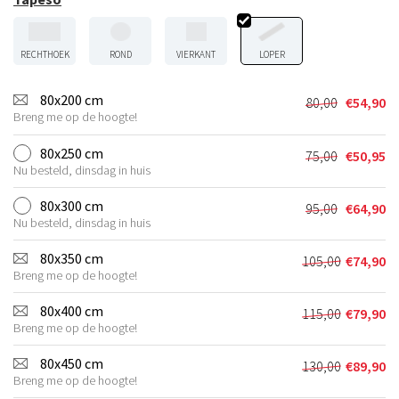
RECHTHOEK
ROND
VIERKANT
LOPER
80x200 cm
80,00
€
54,90
Oorspronkel
Huidige
Breng me op de hoogte!
prijs
prijs
was:
is:
80x250 cm
75,00
€
50,95
Oorspronkel
Huidige
€80,00.
€54,90.
Nu besteld, dinsdag in huis
prijs
prijs
was:
is:
80x300 cm
95,00
€
64,90
Oorspronkel
Huidige
€75,00.
€50,95.
Nu besteld, dinsdag in huis
prijs
prijs
was:
is:
80x350 cm
105,00
€
74,90
Oorspronkel
Huidige
€95,00.
€64,90.
Breng me op de hoogte!
prijs
prijs
was:
is:
80x400 cm
115,00
€
79,90
Oorspronkel
Huidige
€105,00.
€74,90.
Breng me op de hoogte!
prijs
prijs
was:
is:
80x450 cm
130,00
€
89,90
Oorspronkel
Huidige
€115,00.
€79,90.
Breng me op de hoogte!
prijs
prijs