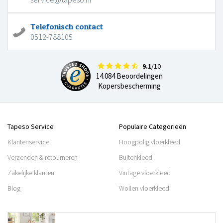
Telefonisch contact
0512-788105
9.1
/10
14.084 Beoordelingen
Kopersbescherming
Tapeso Service
Populaire Categorieën
Klantenservice
Hoogpolig vloerkleed
Verzenden & retourneren
Buitenkleed
Zakelijke klanten
Vintage vloerkleed
Blog
Wollen vloerkleed