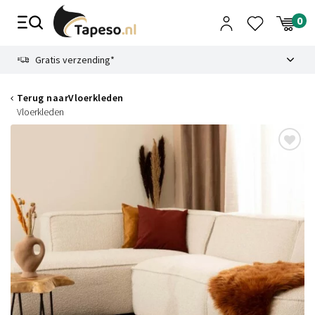
Skip
to
content
9.1
Gratis verzending*
Terug naar
Vloerkleden
Vloerkleden