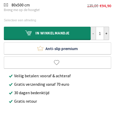
was:
is:
80x500 cm
135,00
€
94,90
Oorspronkel
Huidige
€130,00.
€89,90.
Breng me op de hoogte!
prijs
prijs
was:
is:
Selecteer een afmeting
€135,00.
€94,90.
Hoogpolige lop
IN
WINKELMANDJE
Anti-slip premium
Veilig betalen: vooraf & achteraf
Gratis verzending vanaf 70 euro
30 dagen bedenktijd
Gratis retour