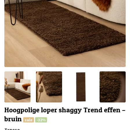
Hoogpolige loper shaggy Trend effen –
bruin
sale
-32%
Tapeso