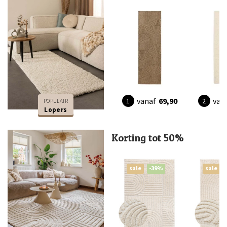
vanaf
69,90
van
POPULAIR
Lopers
Korting tot 50%
sale
-39%
sale