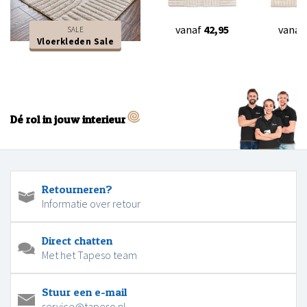
vanaf
42,95
vanaf
SALE
Vloerkleden Sale
Dé rol in jouw interieur
Retourneren?
Informatie over retour
Direct chatten
Met het Tapeso team
Stuur een e-mail
service@tapeso.nl