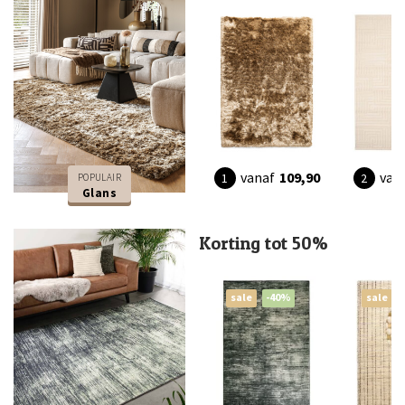
vanaf
109,90
van
POPULAIR
Glans
Korting tot 50%
sale
-40%
sale