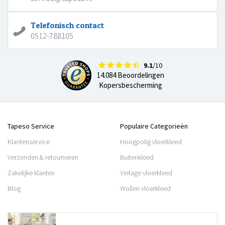
Telefonisch contact
0512-788105
9.1
/10
14.084 Beoordelingen
Kopersbescherming
Tapeso Service
Populaire Categorieën
Klantenservice
Hoogpolig vloerkleed
Verzenden & retourneren
Buitenkleed
Zakelijke klanten
Vintage vloerkleed
Blog
Wollen vloerkleed