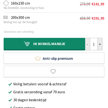
was:
is:
160x230 cm
279,90
€
181,95
Oorspronkeli
Huidige
€154,90.
€103,95.
Nu besteld, woensdag in huis
prijs
prijs
was:
is:
200x300 cm
459,90
€
291,95
Oorspronkeli
Huidige
€279,90.
€181,95.
Breng me op de hoogte!
prijs
prijs
was:
is:
Selecteer een afmeting
€459,90.
€291,95.
Design vloerkl
IN
WINKELMANDJE
Anti-slip premium
Veilig betalen: vooraf & achteraf
Gratis verzending vanaf 70 euro
30 dagen bedenktijd
Gratis retour