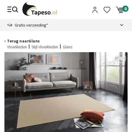
Skip
to
content
9.1
Gratis verzending*
Terug naar
Glans
Vloerkleden
Stijl Vloerkleden
Glans