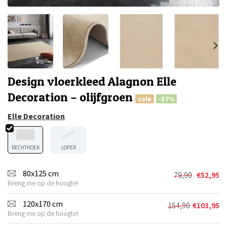
Design vloerkleed Alagnon Elle
Decoration – olijfgroen
sale
-37%
Elle Decoration
RECHTHOEK
LOPER
80x125 cm
79,90
€
52,95
Oorspronkel
Huidige
Breng me op de hoogte!
prijs
prijs
was:
is:
120x170 cm
154,90
€
103,95
Oorspronkeli
Huidige
€79,90.
€52,95.
Breng me op de hoogte!
prijs
prijs