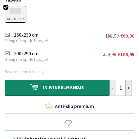
RECHTHOEK
160x230 cm
159,90
€
69,90
Oorspronkel
Huidige
Breng me op de hoogte!
prijs
prijs
was:
is:
200x290 cm
229,90
€
106,95
Oorspronkeli
Huidige
€159,90.
€69,90.
Breng me op de hoogte!
prijs
prijs
was:
is:
Selecteer een afmeting
€229,90.
€106,95.
Buitenkleed -
IN
WINKELMANDJE
Anti-slip premium
Veilig betalen: vooraf & achteraf