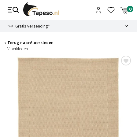
Skip
to
content
9.1
Gratis verzending*
Terug naar
Vloerkleden
Vloerkleden