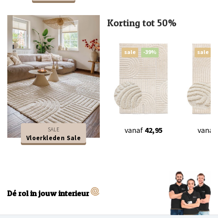
Korting tot 50%
sale
-39%
sale
vanaf
42,95
vanaf
SALE
Vloerkleden Sale
Dé rol in jouw interieur