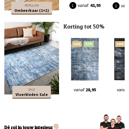
vanaf
43,95
van
POPULAIR
Omkeerbaar (1=2)
Korting tot 50%
sale
-52%
sale
vanaf
28,95
vanaf
SALE
Vloerkleden Sale
Dé rol in jouw interieur