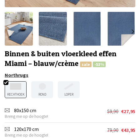
Binnen & buiten vloerkleed effen
Miami – blauw/crème
sale
-53%
Northrugs
RECHTHOEK
ROND
LOPER
80x150 cm
59,90
€
27,95
Oorspronkel
Huidige
Breng me op de hoogte!
prijs
prijs
was:
is:
120x170 cm
79,90
€
43,95
Oorspronkel
Huidige
€59,90.
€27,95.
Breng me op de hoogte!
prijs
prijs