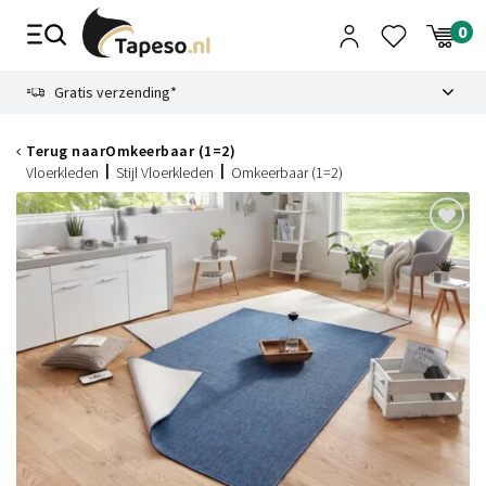
Skip
to
content
9.1
Gratis verzending*
Terug naar
Omkeerbaar (1=2)
Vloerkleden
Stijl Vloerkleden
Omkeerbaar (1=2)