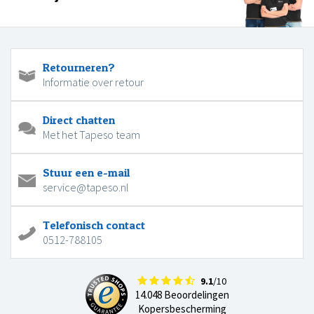
Retourneren?
Informatie over retour
Direct chatten
Met het Tapeso team
Stuur een e-mail
service@tapeso.nl
Telefonisch contact
0512-788105
9.1
/10
14.048 Beoordelingen
Kopersbescherming