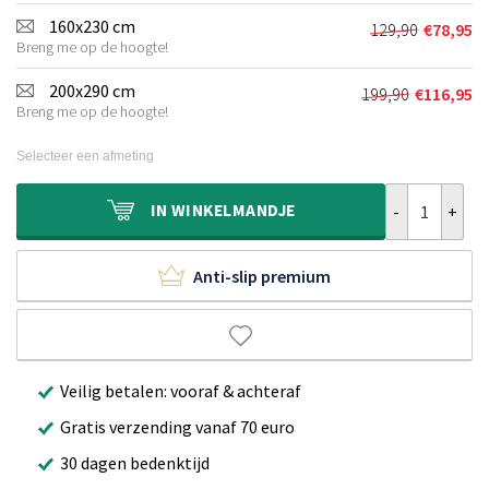
was:
is:
160x230 cm
129,90
€
78,95
Oorspronkel
Huidige
€79,90.
€43,95.
Breng me op de hoogte!
prijs
prijs
was:
is:
200x290 cm
199,90
€
116,95
Oorspronkeli
Huidige
€129,90.
€78,95.
Breng me op de hoogte!
prijs
prijs
was:
is:
Selecteer een afmeting
€199,90.
€116,95.
Binnen & buite
IN
WINKELMANDJE
Anti-slip premium
Veilig betalen: vooraf & achteraf
Gratis verzending vanaf 70 euro
30 dagen bedenktijd